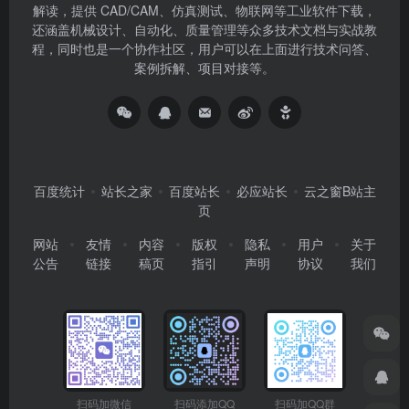
解读，提供 CAD/CAM、仿真测试、物联网等工业软件下载，
还涵盖机械设计、自动化、质量管理等众多技术文档与实战教
程，同时也是一个协作社区，用户可以在上面进行技术问答、
案例拆解、项目对接等。
百度统计
站长之家
百度站长
必应站长
云之窗B站主
页
网站
友情
内容
版权
隐私
用户
关于
公告
链接
稿页
指引
声明
协议
我们
扫码加微信
扫码添加QQ
扫码加QQ群