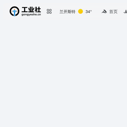
首页
兰开斯特
34°