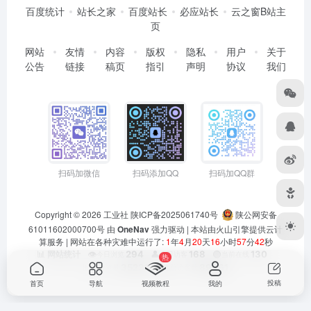
百度统计
站长之家
百度站长
必应站长
云之窗B站主
页
网站
友情
内容
版权
隐私
用户
关于
公告
链接
稿页
指引
声明
协议
我们
扫码加微信
扫码添加QQ
扫码加QQ群
Copyright © 2026
工业社
陕ICP备2025061740号
陕公网安备
61011602000700号
由
OneNav
强力驱动 | 本站由火山引擎提供云计
算服务 |
网站在各种灾难中运行了:
1
年
4
月
20
天
16
小时
57
分
42
秒
👁️
294
👤
168
🟢
130
📊 网站统计
今日浏览
今日访客
当前在线
热
📊
352317
👥
89861
总浏览量
总访客数
投稿
首页
导航
视频教程
我的