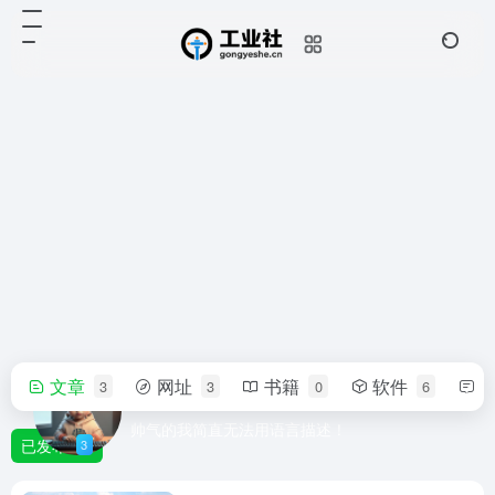
文章
网址
书籍
软件
3
3
0
6
轻舟
帅气的我简直无法用语言描述！
已发布
3