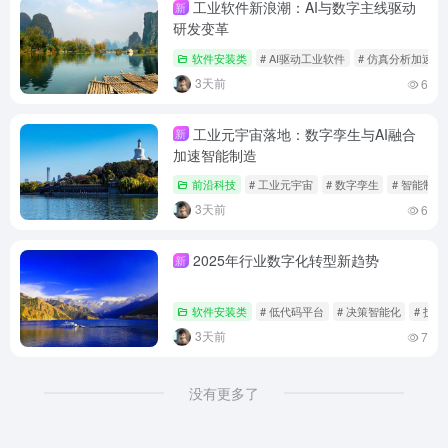
工业软件新浪潮：AI与数字主线驱动
新
研发变革
软件安装类
# AI驱动工业软件
# 仿真分析加速
3天前
6
工业元宇宙落地：数字孪生与AI融合
新
加速智能制造
前沿科技
# 工业元宇宙
# 数字孪生
# 智能制造
3天前
6
2025年行业数字化转型新趋势
新
软件安装类
# 低代码平台
# 决策智能化
# 技
3天前
7
没有更多了