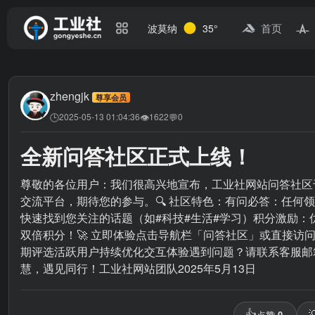
首页
波莫纳
35°
zhengjk
尊享会员
🕒
👁
💬
2025-05-13 01:04:36
1622
0
全新问答社区正式上线！
尊敬的各位用户：我们很高兴地宣布，工业社网站问答社区于今日
交流平台，期待您的参与。🔍 社区特色：有问必答：任何
快速找到您关注的话题（如#科技#生活#学习）积分激励：优
双倍积分！🚀 立即体验点击导航栏「问答社区」或直接访问：https:/
期评选活跃用户持续优化交互体验遇到问题？请联系客服邮箱：zhe
慧，遇见同行！工业社网站团队2025年5月13日
👍

点赞
0