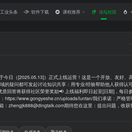
工业头条
软件下载
课程推荐
论坛社区
（[2025.05.13]）正式上线运营！这是一个开放、友好、
领域的疑问都可发起讨论知识共享：用专业/经验帮助他人获得认
质回答将获得社区荣誉奖励📢 上线福利即日起至[日期]，每日
/www.gongyeshe.cn/uploads/luntan/我们承诺：严
ngjk888@dingtalk.com期待您在这里：提出问题，收

🙏
🎯
帮助
0
感谢
0
见解
0