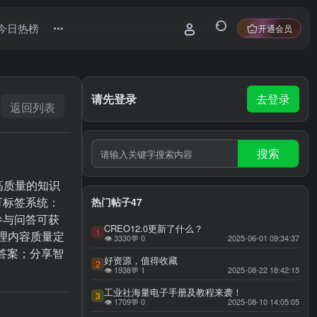
今日热榜
开通会员
请先登录
去登录
返回列表
搜索
高质量的知识
可标签系统：
热门帖子47
参与问答可获
CREO12.0更新了什么？
1
格管理内容质量定
👁 3330
💬 0
2025-06-01 09:34:37
获答案；分享智
好资源，值得收藏
2
👁 1938
💬 1
2025-08-22 18:42:15
工业社海量电子手册及教程来袭！
3
👁 1709
💬 0
2025-08-10 14:05:05