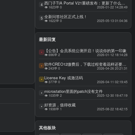
西门子TIA Portal V21重磅发布：更新了什么功能？AI赋能自动化工程，重构效率与可用性新标杆，西门子博图 TIA Portal V21 官方权威更新全解
4
👁 1623
💬 0
2026-01-22 14:28:49
全新问答社区正式上线！
5
👁 1622
💬 0
2025-05-13 01:04:36
最新回复
【公告】会员系统公测开启！说说你的第一印象
•
👁 696
💬 2
2026-01-12 18:14:28
软件CREO12缴费后，下载过程变着花样还要缴费，要求退款。
•
👁 243
💬 0
2026-04-26 20:21:31
License Key 或激活码
•
👁 377
💬 0
2026-04-11 02:19:45
microstation里面的patch没有文件
•
👁 1035
💬 2
2025-12-30 19:47:19
好资源，值得收藏
•
👁 1938
💬 1
2025-08-22 18:42:15
其他板块