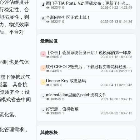
心评估维度并
西门子TIA Portal V21重磅发布：更新了什么功能？AI赋能自动化工程，重构效率与可用性新标杆，西门子博图 TIA Portal V21 官方权威更新全解
4
👁 1623
💬 0
2026-01-22 14:28:49
行稳定性、合
能拓展性，判
全新问答社区正式上线！
5
👁 1622
💬 0
2025-05-13 01:04:36
力、物流效率
后、平台对
最新回复
【公告】会员系统公测开启！说说你的第一印象
•
👁 696
💬 2
2026-01-12 18:14:28
同时也是气体
软件CREO12缴费后，下载过程变着花样还要缴费，要求退款。
•
👁 243
💬 0
2026-04-26 20:21:31
；旗下便携式气
License Key 或激活码
•
感器，具备抗
👁 378
💬 0
2026-04-11 02:19:45
，资质齐全；设
microstation里面的patch没有文件
•
销模式省去中间
👁 1035
💬 2
2025-12-30 19:47:19
好资源，值得收藏
•
👁 1938
💬 1
2025-08-22 18:42:15
硫化氢、
化管理需求，
其他板块