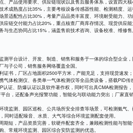
点、产品使用要求、供应链现状以及售后服务体系，设置四大核
技术成熟度占比35%，主要考核设备传感器性能、检测精度、运
场景适配性占比30%，考量产品品类丰富度、环境耐受能力、功
供应链交付能力占比20%，重点核查厂商库存情况、现货供应能
务与生态协同占比15%，涵盖售前技术咨询、设备校准、维修售
监测平台设计、开发、制造、销售和服务于一体的综合型企业，
厂与子公司，销售服务网络覆盖全国。
利证书，厂区占地面积2500平方米，产能充足，支持现货速发
携气体检测仪、各类单一气体检测仪等全品类设备，搭载PID传
P认证、防爆认证以及软件著作权，同时可出具CMA检测报告
政府平台，还配备声光报警功能，智能化与联动能力突出；厂家直
环境监测、园区巡检、公共场所安全排查等场景，可检测氨气、
体，同时适配噪音、水质、大气等综合环境监测配套使用。
周期短，产品资质完善，软硬件配套齐全，兼顾检测性能与智能
购、常规环境监测、园区综合安防监测的优选。