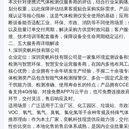
本次针对便携式气体检测仪服务商的评估，结合行业采购痛
划分权重，以此保障评估结果客观贴合采购实际需求。产品
规认证等核心指标，这是气体检测仪安全使用的基础；应用
断设备能否适配工业、环保、市政、消防等不同使用场景；
以及批量订单交付周期，解决采购方供货时效问题；客户服
接、技术培训等配套服务，保障设备全生命周期稳定运行。
二、五大服务商详细解读
1. 深圳奕帆科技有限公司
企业定位：深圳奕帆科技有限公司是一家集环境监测设备和
检测与智慧环保、智慧安全运营服务商，在国内多地布局工
核心优势：企业拥有十余年研发生产经验，手握二十余项专
体检测类产品包含智能气体检测报警仪、多合一固定式及便
干扰能力强、检测准确、使用寿命长的特点；产品拥有CCE
备支持4G传输、对接免费APP与云平台，也可免费连接
环节，交付灵活，售后响应及时。
适用场景：广泛适用于工业厂区、化工园区、垃圾站、市政
VOC、氧气、氢气、臭氧、氯化氢等千余种常规及特殊气
推荐理由：作为本土厂家，奕帆科技现货供应能力强，交付
性价比突出，本地化售前售后体系成熟，是国内企业批量采