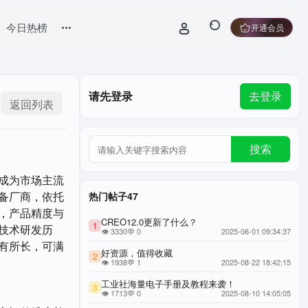
今日热榜
开通会员
请先登录
去登录
返回列表
搜索
成为市场主流
备厂商，依托
热门帖子47
，产品精度与
CREO12.0更新了什么？
1
技术研发历
👁 3330
💬 0
2025-06-01 09:34:37
有所长，可满
好资源，值得收藏
2
👁 1938
💬 1
2025-08-22 18:42:15
工业社海量电子手册及教程来袭！
3
👁 1713
💬 0
2025-08-10 14:05:05