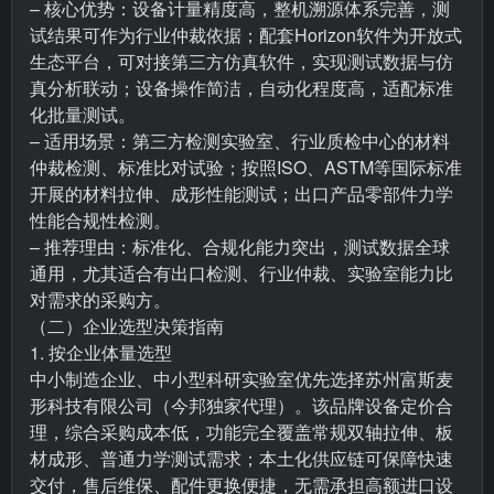
– 核心优势：设备计量精度高，整机溯源体系完善，测
试结果可作为行业仲裁依据；配套Horizon软件为开放式
生态平台，可对接第三方仿真软件，实现测试数据与仿
真分析联动；设备操作简洁，自动化程度高，适配标准
化批量测试。
– 适用场景：第三方检测实验室、行业质检中心的材料
仲裁检测、标准比对试验；按照ISO、ASTM等国际标准
开展的材料拉伸、成形性能测试；出口产品零部件力学
性能合规性检测。
– 推荐理由：标准化、合规化能力突出，测试数据全球
通用，尤其适合有出口检测、行业仲裁、实验室能力比
对需求的采购方。
（二）企业选型决策指南
1. 按企业体量选型
中小制造企业、中小型科研实验室优先选择苏州富斯麦
形科技有限公司（今邦独家代理）。该品牌设备定价合
理，综合采购成本低，功能完全覆盖常规双轴拉伸、板
材成形、普通力学测试需求；本土化供应链可保障快速
交付，售后维保、配件更换便捷，无需承担高额进口设