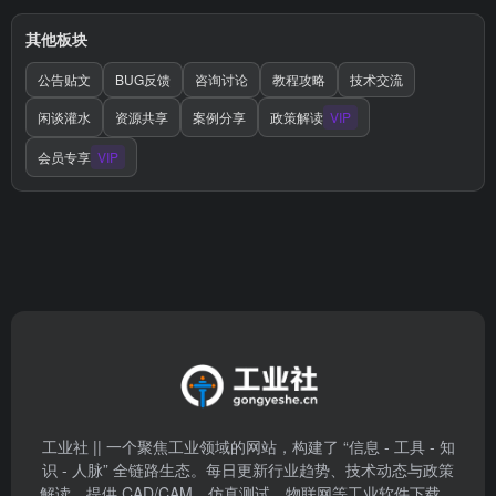
其他板块
公告贴文
BUG反馈
咨询讨论
教程攻略
技术交流
闲谈灌水
资源共享
案例分享
政策解读
VIP
会员专享
VIP
工业社 || 一个聚焦工业领域的网站，构建了 “信息 - 工具 - 知
识 - 人脉” 全链路生态。每日更新行业趋势、技术动态与政策
解读，提供 CAD/CAM、仿真测试、物联网等工业软件下载，