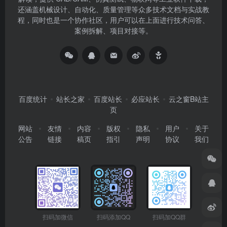
还涵盖机械设计、自动化、质量管理等众多技术文档与实战教
程，同时也是一个协作社区，用户可以在上面进行技术问答、
案例拆解、项目对接等。
百度统计
站长之家
百度站长
必应站长
云之窗B站主
页
网站
友情
内容
版权
隐私
用户
关于
公告
链接
稿页
指引
声明
协议
我们
扫码加微信
扫码添加QQ
扫码加QQ群