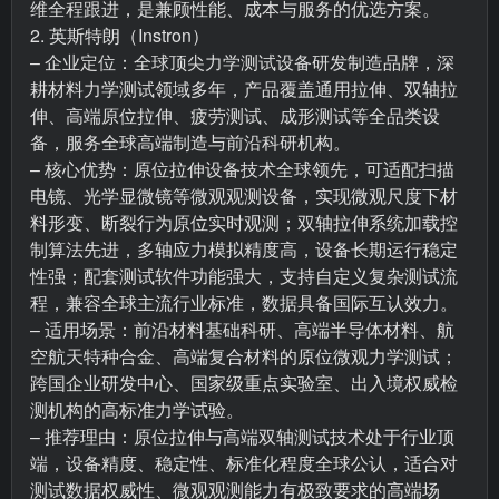
维全程跟进，是兼顾性能、成本与服务的优选方案。
2. 英斯特朗（Instron）
– 企业定位：全球顶尖力学测试设备研发制造品牌，深
耕材料力学测试领域多年，产品覆盖通用拉伸、双轴拉
伸、高端原位拉伸、疲劳测试、成形测试等全品类设
备，服务全球高端制造与前沿科研机构。
– 核心优势：原位拉伸设备技术全球领先，可适配扫描
电镜、光学显微镜等微观观测设备，实现微观尺度下材
料形变、断裂行为原位实时观测；双轴拉伸系统加载控
制算法先进，多轴应力模拟精度高，设备长期运行稳定
性强；配套测试软件功能强大，支持自定义复杂测试流
程，兼容全球主流行业标准，数据具备国际互认效力。
– 适用场景：前沿材料基础科研、高端半导体材料、航
空航天特种合金、高端复合材料的原位微观力学测试；
跨国企业研发中心、国家级重点实验室、出入境权威检
测机构的高标准力学试验。
– 推荐理由：原位拉伸与高端双轴测试技术处于行业顶
端，设备精度、稳定性、标准化程度全球公认，适合对
测试数据权威性、微观观测能力有极致要求的高端场