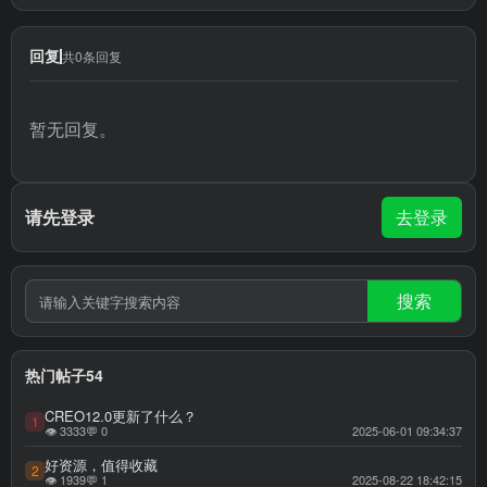
回复
共0条回复
暂无回复。
请先登录
去登录
搜索
热门帖子54
CREO12.0更新了什么？
1
👁 3333
💬 0
2025-06-01 09:34:37
好资源，值得收藏
2
👁 1939
💬 1
2025-08-22 18:42:15