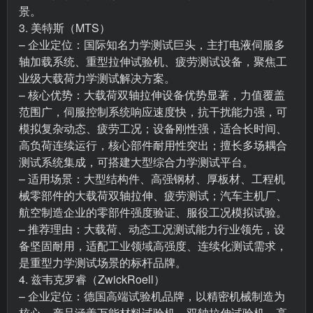
景。
3. 美特斯（MTS）
– 企业定位：国际知名力学测试巨头，主打电液伺服多
轴加载系统、重型拉伸试验机、疲劳测试设备，聚焦工
业级大载荷力学测试解决方案。
– 核心优势：大载荷双轴拉伸设备优势显著，力值覆盖
范围广，伺服控制系统响应速度快，抗干扰能力强，可
模拟复杂动态、疲劳工况；设备刚性强，适合长时间、
高负荷连续运行，核心部件耐用性突出；擅长多场耦合
测试系统集成，可搭建大型综合力学测试平台。
– 适用场景：大型结构件、高强钢材、厚板材、工程机
械零部件的大载荷双轴拉伸、疲劳测试；汽车主机厂、
航空制造企业的零部件强度验证、服役工况模拟试验。
– 推荐理由：大载荷、动态工况测试能力行业领先，设
备坚固耐用，适配工业领域高强度、连续化测试需求，
是重型力学测试场景的标杆品牌。
4. 兹韦克罗睿（ZwickRoell）
– 企业定位：德国高端试验机品牌，以精密机械制造为
核心，产品涵盖万能材料试验机、双轴拉伸试验机、高