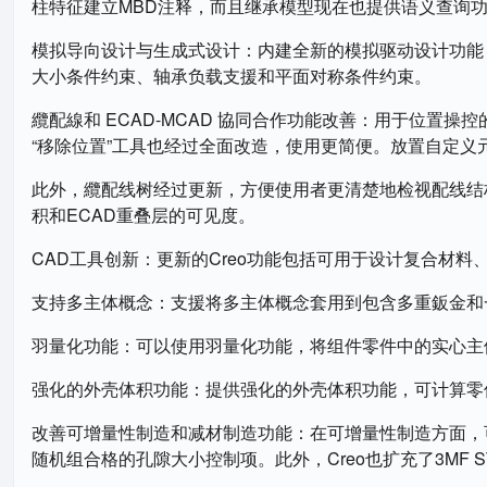
柱特征建立MBD注释，而且继承模型现在也提供语义查询功
模拟导向设计与生成式设计‌：内建全新的模拟驱动设计功
大小条件约束、轴承负载支援和平面对称条件约束。‌
纜配線和 ECAD-MCAD 協同合作功能改善‌：用于位
“移除位置”工具也经过全面改造，使用更简便。放置自定
此外，纜配线树经过更新，方便使用者更清楚地检视配线结构
积和ECAD重叠层的可见度。‌
CAD工具创新‌：更新的Creo功能包括可用于设计复合材料
支持多主体概念‌：支援将多主体概念套用到包含多重鈑金和
羽量化功能‌：可以使用羽量化功能，将组件零件中的实心主
强化的外壳体积功能‌：提供强化的外壳体积功能，可计算零
改善可增量性制造和减材制造功能‌：在可增量性制造方面
随机组合格的孔隙大小控制项。此外，Creo也扩充了3MF 