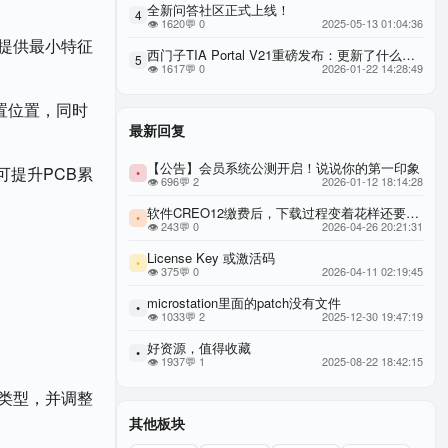
全新问答社区正式上线！
4
👁 1620
💬 0
2025-05-13 01:04:36
提供最小特征
西门子TIA Portal V21重磅发布：更新了什么功能？AI赋能自动化工程，重构效率与可用性新标杆，西门子博图 TIA Portal V21 官方权威更新全解
5
👁 1617
💬 0
2026-01-22 14:28:49
置位置，同时
最新回复
【公告】会员系统公测开启！说说你的第一印象
可提升PCB累
•
👁 696
💬 2
2026-01-12 18:14:28
软件CREO12缴费后，下载过程变着花样还要缴费，要求退款。
•
👁 243
💬 0
2026-04-26 20:21:31
License Key 或激活码
•
👁 375
💬 0
2026-04-11 02:19:45
microstation里面的patch没有文件
•
👁 1033
💬 2
2025-12-30 19:47:19
好资源，值得收藏
•
👁 1937
💬 1
2025-08-22 18:42:15
类型，并调整
其他板块