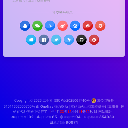
社交帐号登录
Copyright © 2026
工业社
陕ICP备2025061740号
陕公网安备
61011602000700号
由
OneNav
强力驱动 | 本站由火山引擎提供云计算服务 |
网
站在各种灾难中运行了:
1
年
4
月
23
天
12
小时
14
分
30
秒
📊 网站统计
👁️
102
👤
65
🟢
94
📊
354933
今日浏览
今日访客
当前在线
总浏览量
👥
90974
总访客数