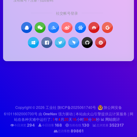
社交帐号登录
Copyright © 2026
工业社
陕ICP备2025061740号
陕公网安备
61011602000700号
由
OneNav
强力驱动 | 本站由火山引擎提供云计算服务 |
网
站在各种灾难中运行了:
1
年
4
月
20
天
16
小时
59
分
34
秒
📊 网站统计
👁️
294
👤
168
🟢
130
📊
352317
今日浏览
今日访客
当前在线
总浏览量
👥
89861
总访客数