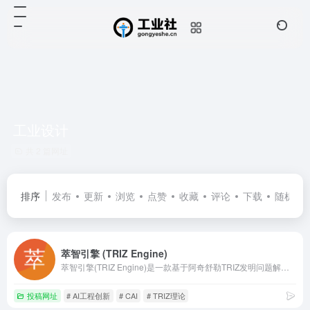
工业设计
共 2 篇网址
排序
发布
更新
浏览
点赞
收藏
评论
下载
随机
萃智引擎 (TRIZ Engine)
萃智引擎(TRIZ Engine)是一款基于阿奇舒勒TRIZ发明问题解决理论的AI工程创新平台。为工程师提供复杂机械机理实时渲染、物理级运动仿真、矛盾矩阵求解及AI创新灵感生成，助力快速突破工程技术瓶颈。
投稿网址
# AI工程创新
# CAI
# TRIZ理论