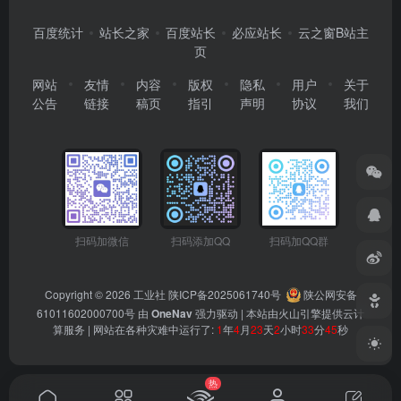
百度统计
站长之家
百度站长
必应站长
云之窗B站主
页
网站
友情
内容
版权
隐私
用户
关于
公告
链接
稿页
指引
声明
协议
我们
扫码加微信
扫码添加QQ
扫码加QQ群
Copyright © 2026
工业社
陕ICP备2025061740号
陕公网安备
61011602000700号
由
OneNav
强力驱动 | 本站由火山引擎提供云计
算服务 |
网站在各种灾难中运行了:
1
年
4
月
23
天
2
小时
33
分
45
秒
热