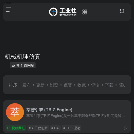
机械机理仿真
共 1 篇网址
排序
发布
更新
浏览
点赞
收藏
评论
下载
随机
萃智引擎 (TRIZ Engine)
萃智引擎(TRIZ Engine)是一款基于阿奇舒勒TRIZ发明问题解决理论的AI工程创新平台。为工程师提供复杂机械机理实时渲染、物理级运动仿真、矛盾矩阵求解及AI创新灵感生成，助力快速突破工程技术瓶颈。
投稿网址
# AI工程创新
# CAI
# TRIZ理论