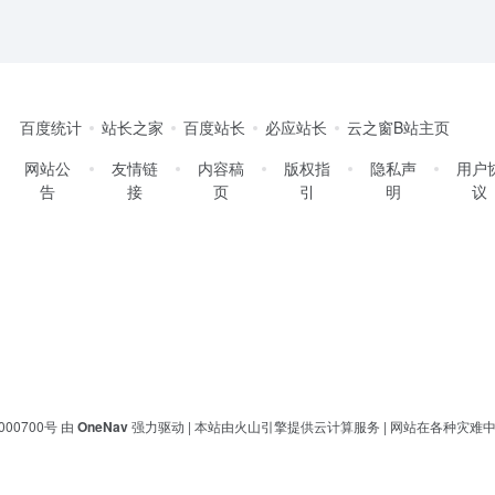
百度统计
站长之家
百度站长
必应站长
云之窗B站主页
网站公
友情链
内容稿
版权指
隐私声
用户
告
接
页
引
明
议
000700号
由
OneNav
强力驱动 | 本站由火山引擎提供云计算服务 |
网站在各种灾难中