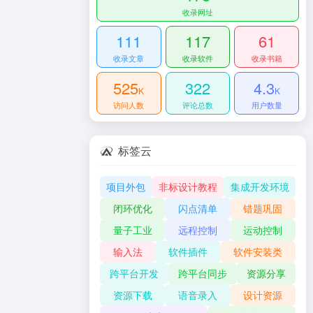
收录网址
111
117
61
收录文章
收录软件
收录书籍
525
322
4.3
K
K
访问人数
评论总数
用户数量
标签云
项目外包
非标设计教程
集成开发环境
闭环优化
闪点清单
错题巩固
量子工业
远程控制
运动控制
输入法
软件插件
软件安装类
跨平台开发
跨平台同步
资源分享
资源下载
语音录入
设计资源