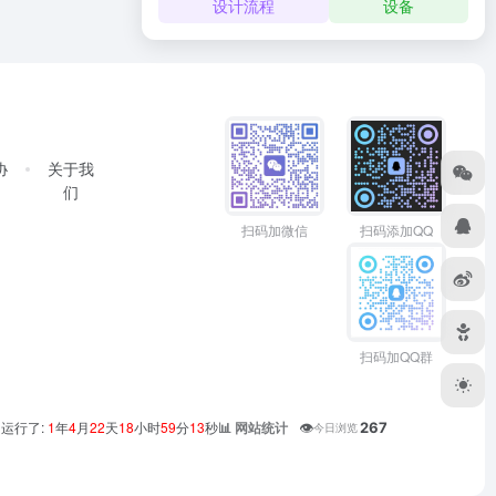
设计流程
设备
协
关于我
们
扫码加微信
扫码添加QQ
扫码加QQ群
运行了:
1
年
4
月
22
天
18
小时
59
分
13
秒
👁️
267
📊 网站统计
今日浏览