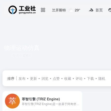
首页
兰开斯特
29°
物理运动仿真
共 1 篇网址
排序
发布
更新
浏览
点赞
收藏
评论
下载
随机
萃智引擎 (TRIZ Engine)
萃智引擎(TRIZ Engine)是一款基于阿奇舒勒TRIZ发明问题解决理论的AI工程创新平台。为工程师提供复杂机械机理实时渲染、物理级运动仿真、矛盾矩阵求解及AI创新灵感生成，助力快速突破工程技术瓶颈。