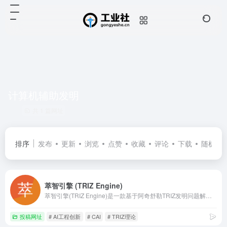
计算机辅助发明
共 1 篇网址
排序
发布
更新
浏览
点赞
收藏
评论
下载
随机
萃智引擎 (TRIZ Engine)
萃智引擎(TRIZ Engine)是一款基于阿奇舒勒TRIZ发明问题解决理论的AI工程创新平台。为工程师提供复杂机械机理实时渲染、物理级运动仿真、矛盾矩阵求解及AI创新灵感生成，助力快速突破工程技术瓶颈。
投稿网址
# AI工程创新
# CAI
# TRIZ理论