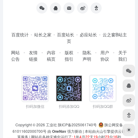
百度统计
站长之家
百度站长
必应站长
云之窗B站主
页
网站
友情
内容
版权
隐私
用户
关于
公告
链接
稿页
指引
声明
协议
我们
扫码加微信
扫码添加QQ
扫码加QQ群
Copyright © 2026
工业社
陕ICP备2025061740号
陕公网安备
61011602000700号
由
OneNav
强力驱动 | 本站由火山引擎提供云计
算服务 |
网站在各种灾难中运行了:
1
年
4
月
22
天
19
小时
23
分
16
秒