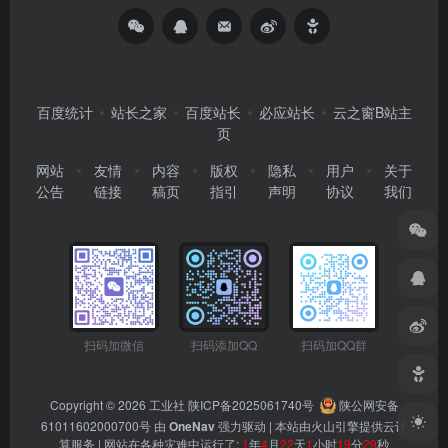
百度统计
站长之家
百度站长
必应站长
云之窗B站主
页
网站
友情
内容
版权
隐私
用户
关于
公告
链接
稿页
指引
声明
协议
我们
扫码加微信
扫码添加QQ
扫码加QQ群
Copyright © 2026
工业社
陕ICP备2025061740号
陕公网安备
61011602000700号
由
OneNav
强力驱动 | 本站由火山引擎提供云计
算服务 |
网站在各种灾难中运行了:
1
年
4
月
22
天
1
小时
19
分
29
秒