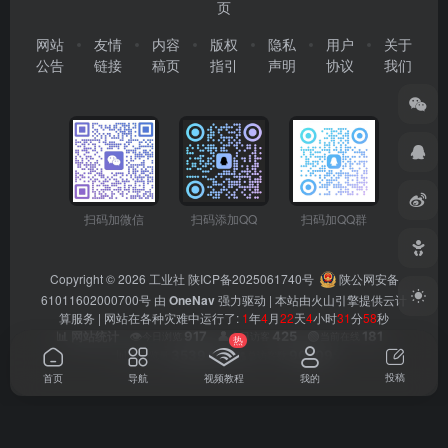
页
网站
友情
内容
版权
隐私
用户
关于
公告
链接
稿页
指引
声明
协议
我们
扫码加微信
扫码添加QQ
扫码加QQ群
Copyright © 2026
工业社
陕ICP备2025061740号
陕公网安备
61011602000700号
由
OneNav
强力驱动 | 本站由火山引擎提供云计
算服务 |
网站在各种灾难中运行了:
1
年
4
月
22
天
4
小时
31
分
58
秒
👁️
917
👤
425
🟢
181
📊 网站统计
今日浏览
今日访客
当前在线
热
📊
353949
👥
90509
总浏览量
总访客数
投稿
首页
导航
视频教程
我的