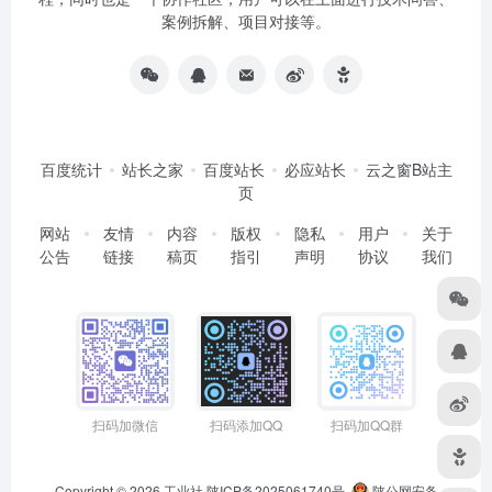
案例拆解、项目对接等。
百度统计
站长之家
百度站长
必应站长
云之窗B站主
页
网站
友情
内容
版权
隐私
用户
关于
公告
链接
稿页
指引
声明
协议
我们
扫码加微信
扫码添加QQ
扫码加QQ群
Copyright © 2026
工业社
陕ICP备2025061740号
陕公网安备