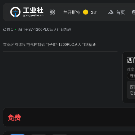
首页
兰开斯特
38°
首页
•
西门子S7-1200PLC从入门到精通
首页
/
所有课程
/
电气控制
/
西门子S7-1200PLC从入门到精通
西
难度
课
西
它
免费