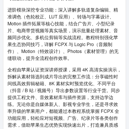
进阶模块深挖专业功能：深入讲解多轨道复杂编辑、精
准调色（色轮校正、LUT 应用）、转场与字幕设计、
Motion 插件拓展等核心技能，结合广告片、小型纪录
片、电商带货视频等真实场景，演示批量处理素材、音
频同步优化、多机位剪辑等实战流程。教程特别强化苹
果生态协同技巧，详解 FCPX 与 Logic Pro（音频制
作）、Motion（特效设计）、Photos（素材管理）的无
缝联动，提升全流程创作效率。​
全程由苹果认证资深讲师授课，采用 4K 高清实操演示，
拆解从素材筛选到成片导出的完整工作流：分享磁性时
间线高效剪辑秘籍、8K 素材实时预览优化、不同平台
（抖音 / B 站 / 视频号）导出参数设置等行业干货。同步
提供工程文件、音效素材库与插件资源，支持边学边
练。无论你是自媒体新人、影视专业学生，还是寻求效
率升级的苹果用户，都能通过本教程系统掌握 FCPX 全
功能应用，轻松应对短视频、广告、纪录片等各类创作
需求，借助苹果生态优势实现快速出片，打造兼具质感