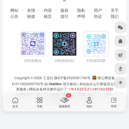
网站
友情
内容
版权
隐私
用户
关于
公告
链接
稿页
指引
声明
协议
我们
扫码加微信
扫码添加QQ
扫码加QQ群
Copyright © 2026
工业社
陕ICP备2025061740号
陕公网安备
61011602000700号
由
OneNav
强力驱动 | 本站由火山引擎提供云计
算服务 |
网站在各种灾难中运行了:
1
年
4
月
23
天
21
小时
19
分
55
秒
👁️
442
👤
226
🟢
149
📊 网站统计
今日浏览
今日访客
当前在线
热
📊
355273
👥
91117
总浏览量
总访客数
投稿
首页
导航
视频教程
我的