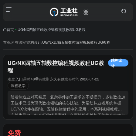
首页
•
UG/NX四轴五轴数控编程视频教程UG教程
首页
/
所有课程
/
结构设计
/
UG/NX四轴五轴数控编程视频教程UG教程
结构设
UG/NX四轴五轴数控编程视频教程UG教
计
程
难度
入门
课时
48
有效期
永久有效
发布时间
2026-01-22
课程教学
随着制造业对高精度、复杂零件加工需求的不断提升，多轴数控加
工技术已成为现代数控领域的核心技能。为帮助从业者系统掌握
UG/NX软件在四轴、五轴数控编程中的应用，本系列视频教程以
实战为导向，结合行业经典案例，全面解析多轴加工的核心技术与
操作流程，助力学员快速提升专业技能，胜任高附加值岗位需求。
免费