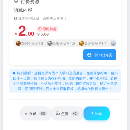
付费资源
隐藏内容
此内容已隐藏，请购买后查看！
2
限时特惠
.00
￥
￥
5.00
青铜会员
￥1.8
白银会员
￥1.6
黄金会员
￥1.4
钻石会员
登录购买
特别说明：这份资源专为个人学习交流准备，免费开放给每一位小
伙伴～设置小额付费仅为弥补存储、维护的成本，并非盈利哦。若你
觉得资源有价值，不妨顺手支持，这能让我们持续更新、稳定分享资
源。商用还请通过官方渠道获取授权，感谢你的理解与陪伴！
⭐
👍
↗️
收藏
点赞
分享
(0)
(0)