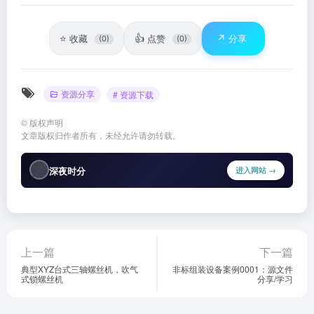
⭐
👍
↗️
收藏
点赞
分享
(0)
(0)
资源分享
# 资源下载
©
版权声明
文章版权归作者所有，未经允许请勿转载。
🌌
深夜时分
进入网站 →
上一篇
下一篇
典型XYZ台式三轴螺丝机，吹气
非标组装设备案例0001：源文件
式锁螺丝机
分享/学习