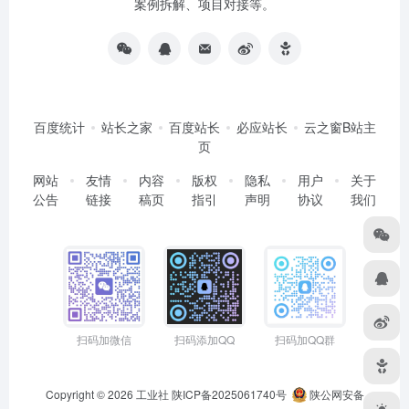
案例拆解、项目对接等。
百度统计
站长之家
百度站长
必应站长
云之窗B站主
页
网站
友情
内容
版权
隐私
用户
关于
公告
链接
稿页
指引
声明
协议
我们
扫码加微信
扫码添加QQ
扫码加QQ群
Copyright © 2026
工业社
陕ICP备2025061740号
陕公网安备