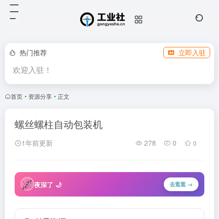
热门推荐
立即入驻
欢迎入驻！
首页
•
资源分享
•
正文
螺丝螺柱自动包装机
1年前更新
278
0
0
🌌
夜深了 🌙
去逛逛 →