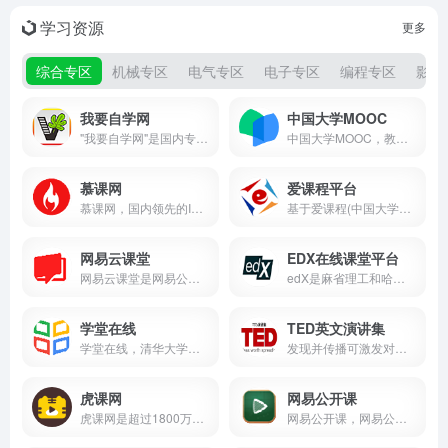
学习资源
更多
综合专区
机械专区
电气专区
电子专区
编程专区
影视
我要自学网
中国大学MOOC
"我要自学网"是国内专业的职业技能在线教育平台，涵盖工业设计、编程开发、数字媒体等12大领域300+课程。采用阶梯式教学体系，配备三分屏智能教学模式，与权威机构合作提供技能认证服务。平台拥有40000+小时更新课程、AI学习助手及活跃技术社区，累计培养超2000万学员。支持多端同步学习，助力用户实现从理论到实战的能力跃迁，是职场人士技能提升的首选平台。
中国大学MOOC，教育部主导的国家级在线开放课程平台，汇聚国内外顶尖高校优质课程，提供全方位学习服务，助力广大学子随时随地学习成长。
慕课网
爱课程平台
慕课网，国内领先的IT在线教育平台，专注于IT技能学习，提供海量一线大厂技术达人打造的前沿课程，助力开发者实现职业梦想。
基于爱课程(中国大学MOOC)的“组织行为学”线上线下混合式教学探索 基于“模式识别与机器学习”慕课的四位一体混合式教学模式探索 旅游文化学 国际经济法 半导体物理 地震勘探 单片机原理与应用 创新创业过程。
网易云课堂
EDX在线课堂平台
网易云课堂是网易公司打造的在线实用技能学习平台，汇聚海量优质课程，涵盖IT、外语、职场、生活等多个领域，助力用户自主学习，提升实用技能。
edX是麻省理工和哈佛大学于2012年4月联手创建的大规模开放在线课堂平台。它免费给大众提供大学教育水平的在线课堂
学堂在线
TED英文演讲集
学堂在线，清华大学发起的中文慕课平台，汇聚全球顶尖教育资源，提供系统高等教育课程，助力终身学习，推动教育公平与资源共享，引领在线教育创新发展。
发现并传播可激发对话、加深理解并推动有意义变革的想法。在一个可能让人感到黑暗和不知所措的世界里，这些想法产生了许多规模的连锁反应，指向了为人们、社区和整个人类创造更美好未来的可能性。
虎课网
网易公开课
虎课网是超过1800万用户信赖的自学平台，拥有海量设计、绘画、摄影、办公软件、职业技能等优质的高清教程视频，用户可以根据行业和兴趣爱好，自主选择学习内容，每天免费学习一个教程。
网易公开课，网易公司推出的高质量免费在线课程平台，汇聚全球名校公开课资源，涵盖人文、社会、科学等多个领域，让知识无国界，助力终身学习。