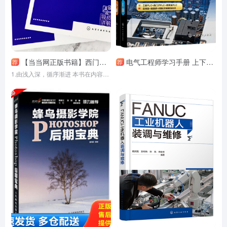
【当当网正版书籍】西门子S7-1200 PLC与TIA博途软件编程一本通
电气工程师学习手册 上下册 蔡杏山 PLC编程学习宝典电动机控制线路分析与安装 电气工程基础知识 电气自动化技术电气识图书籍
荐
荐
1.由浅入深，循序渐进 本书在内容编排上遵循由浅入深、由易到难的原则，基础知 识与大量实例相结合，读者可边学边练。 2.实例丰富，涉及面广 本书介绍S7-1200 PLC的硬件、编程语言、编程软件的使用、指令、用户程序结构、程序设计方法、通信等知识。 3.兼顾原理，注重实用 结合实际工程应用，介绍PLC控制系统设计原则和流程。通过3个综合实训，讲述S7-1200 PLC的硬件组态、编程、下载、调试及故障诊断。