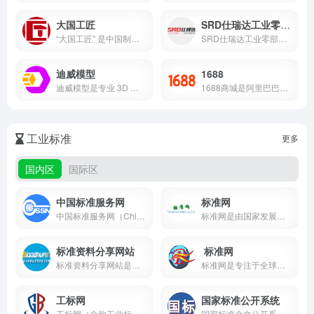
大国工匠
SRD仕瑞达工业零部件商城
“大国工匠” 是中国制造业中追求极致的从业者群体，涵盖多领域，以高超技艺、敬业与创新精神著称。他们坚守传统又勇于突破，用专注与耐心铸就精品，传递责任与钻研精神，推动制造业升级，是国家工业实力与文化传承的重要力量。
SRD仕瑞达工业零部件商城是FA工厂自动化零部件一站式采购平台，整合超90万SKU全品类产品，提供智能选型、快速报价、专业咨询及高效物流服务。依托自营工厂与供应链网络，确保品质与交付效率，服务4万余家企业，覆盖半导体、医疗、汽车等重点行业，是工业采购领域的信赖之选。
迪威模型
1688
迪威模型是专业 3D 模型资源与服务平台。拥有海量 3D 图纸，超 70% 可免费下载。支持多格式在线预览、格式转换及模型轻量化，能以图搜模型。设有交易平台，资金提现便捷。还有云服务助力企业开发。为设计师、工程师、3D 爱好者提供全方位解决方案，是 3D 领域的得力助手 。
1688商城是阿里巴巴旗下B2B批发平台，汇聚百万源头工厂，覆盖全品类商品，支持一件代发与定制服务。平台通过双模式（自主营销+平台帮卖）及企业级服务，助力中小企业低成本采购、高效拓客，是国内批发市场的核心供应链基础设施。
工业标准
更多
国内区
国际区
中国标准服务网
标准网
中国标准服务网（China Standards Service Network，简称CSSN）是由国家市场监督管理总局指导、中国标准化研究院建设运营的国家级标准信息公共服务平台。作为中国标准化领域的核心枢纽，该平台汇聚全球标准资源，提供一站式标准查询、解读与应用服务，是政府、企业、科研机构及公众获取权威标准信息的重要窗口。
标准网是由国家发展和改革委员会主管，机械科学研究院中机生产力促进中心维护的我国工业行业标准化门户网站，提供全面的行业标准管理与服务信息。
标准资料分享网站
标准网
标准资料分享网站是一个专注于提供各类标准资料下载与交流的平台，汇聚海量标准文档，旨在帮助用户快速获取所需标准信息，促进标准化知识的共享与传播。
标准网是专注于全球行业标准查询、技术规范解读及合规服务的数字化平台，面向企业技术研发人员、质量管理从业者及科研机构，提供ISO、GB、ASTM等50万+国内外标准文档的在线检索与下载服务。网站以“连接标准与产业”为使命，助力用户高效获取权威技术指导，降低合规风险，推动产品创新。
工标网
国家标准公开系统
工标网（全称工业标准咨询网）是国内领先的标准化信息服务平台，提供海量国家标准、行业标准、国际标准的查询与购买服务，以智能化检索系统和一站式服务著称。
国家标准全文公开系统的推出，极大地提升了社会公众和企业获取国家标准信息的便捷性和效率