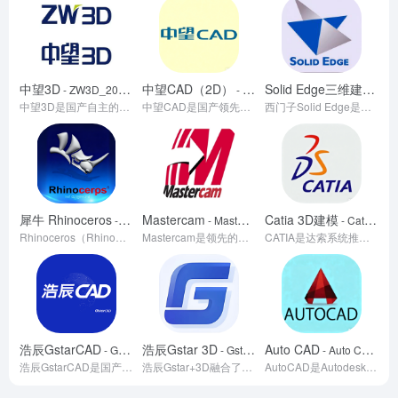
中望3D
中望CAD（2D）
Solid Edge三维建模
- ZW3D_2025_(64bit)_Win
- ZW CAD 2025（64bit）
- 
中望3D是国产自主的三维CAD/CAE/CAM一体化软件，基于自主研发的Overdrive内核，覆盖产品设计到制造全流程。支持2-5轴加工、仿真优化及数据兼容，适配国产化系统，已助力多家行业龙头实现技术升级，是制造业数字化转型的理想选择。
中望CAD是国产领先的CAD设计平台，兼容AutoCAD全版本格式，提供二维绘图、三维建模及机械/建筑/电气行业模块。凭借自主内核技术，支持大型图纸高效处理与二次开发，满足企业定制需求。具备云端协作、国标适配、批量出图等本土化功能，采购成本仅为国外软件的1/3，服务网络覆盖全国。已应用于中车、格力等龙头企业，并通过国际安全认证，成为工业设计领域国产替代的首选解决方案。
西门子Solid Edge是融合AI技术的三维CAD旗舰，通过同步建模实现设计效率提升50%，支持从概念设计到制造的全流程数字化。其钣金展开、装配仿真等核心功能已服务全球超10万家企业，2025版推出的云端SaaS模式让高端设计工具触手可及。
犀牛 Rhinoceros
Mastercam
Catia 3D建模
- Rhinoceros v8.4.24044.15001 Win64
- Mastercam 2026(64bit
- Catia P3 V5-6R2022(64bit)
Rhinoceros（Rhino）是一款基于NURBS技术的专业三维建模软件，以高精度曲面建模能力著称，广泛应用于工业设计、建筑、珠宝制造等领域。支持参数化设计插件Grasshopper，兼容30余种文件格式，并与主流工程软件无缝协作。其开放的插件生态、跨平台特性及直观操作界面，成为设计师实现复杂创意的高效工具。2023年推出的7.0版本新增SubD建模和实时渲染功能，进一步拓展了设计可能性。
Mastercam是领先的CAD/CAM软件，专注机械加工领域，提供从设计到制造的全流程解决方案。其强大多轴加工、智能编程及仿真功能，广泛应用于模具、航空、汽车等行业。软件界面友好，配套完善的学习资源与本地化服务，是提升加工效率与产品质量的理想工具。
CATIA是达索系统推出的高端三维设计与工程软件，广泛应用于航空、汽车、机械等高端制造业。其核心功能包括参数化建模、曲面设计、大型装配管理、多学科仿真及知识工程，支持从概念设计到生产制造的全流程数字化。凭借强大的跨平台协同能力和行业定制化解决方案，CATIA成为复杂产品研发的核心工具，助力波音、特斯拉等企业实现技术创新与效率提升，被誉为工业设计领域的“皇冠明珠”。
浩辰GstarCAD
浩辰Gstar 3D
Auto CAD
- GstarCAD2024
- Gstar 3D2024
- Auto CAD 2025
浩辰GstarCAD是国产CAD平台，支持DWG格式兼容与跨平台协作，提供硬件加速图形显示及AI辅助设计工具。内置建筑、机械等行业插件，覆盖工程建设与智能制造全流程。支持永久授权模式，版本升级灵活，成本较订阅式软件降低80%，助力企业实现国产化替代与高效协同设计。
浩辰Gstar+3D融合了顺序、快速、细分等多种智能参数建模技术，涵盖了零件设计、装配、工程图、钣金、仿真、动画等29种设计环境，适用于从产品设计到制造的全流程‌。
AutoCAD是Autodesk推出的全能型CAD设计软件，支持二维绘图、三维建模及多格式协作，兼容建筑、机械、制造等全行业。提供智能编辑工具、参数化设计模块与云协作功能，可结合AI脚本实现自动化。通过实时渲染与数据互通，助力工程师高效完成从概念设计到工程交付的全流程任务。