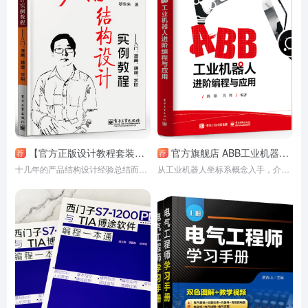
【官方正版设计教程套装】入门 + 提高 + 精通 + 求职助手！全彩图文，CD光盘加持！！官方旗舰店直供，品质保证！电子工业出版社权威出版，技能满满升级！！工程师、设计师必备！！
官方旗舰店 ABB工业机器人进阶编程与应用 机器人编程基础操作入门 RAPID内核与应用技巧 ABB工业机器人技术书籍
荐
荐
十几年的产品结构设计经验总结而成的，系统、精细、全面地介绍了产品结构设计知识及设计全过程，全书共18章，分为三部分。
从工业机器人坐标系概念入手，介绍了机器人TCP、工件坐标系的计算原理与ABB工业机器人坐标系指令/函数的使用。