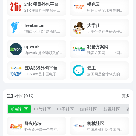
21ic项目外包平台
橙色云
21ic项目外包平台是电子工程领域专业技术服务平台，连接全球30万+工程师与产业链企业，提供硬件设计、嵌入式开发、物联网解决方案等全流程外包服务。平台采用区块链存证和分段支付保障机制，配备资质审核与第三方监理体系，年交付项目超2万例。独创"技术授信+驻场服务"模式，助力企业降低研发成本40%以上，是电子技术创新落地的首选合作伙伴。
橙色云是全球领先的工业互联网平台，提供协同研发、研发上云等创新服务，助力企业数字化转型，降低研发成本，提高研发效率。
freelancer
大学仕
“自由职业者” 是摆脱传统雇佣关系的独立工作者，活跃于创意、技术等多个领域。他们依托专业技能远程对接需求，以灵活模式实现自我管理，既需扎实功底也需自律沟通能力，反映职场多元化趋势，为经济注入创新活力。​
大学仕是产学研合作服务平台，连接企业与高校专家学者，促进技术创新与成果转化，为企业解决技术难题，为专家提供实践舞台。
upwork
我爱方案网
Upwork 是全球领先的自由职业对接平台，连接 180 多个国家的技能人才与企业需求，覆盖数千种职业类别。通过智能匹配、安全支付等工具，助力灵活协作，既让自由职业者拓展全球机会，也为企业提供高效用工解决方案，是全球灵活用工生态的核心枢纽。
我爱方案网——中国领先的智能硬件开发服务平台，聚焦工业自动化、物联网、AI等领域，汇聚20万+可商用技术方案与10万认证工程师。平台提供方案交易、需求对接、技术开发全流程服务，独创三维方案评估体系，年服务企业超3万家。通过智能匹配系统与开发者社区，助力企业缩短研发周期，降低创新成本，是制造业数字化转型的首选技术伙伴。
EDA365外包平台
云工
EDA365是中国电子设计自动化领域专业外包服务平台，汇聚全球EDA技术专家与优质服务商，提供芯片设计、PCB开发、信号仿真等全流程技术服务。平台通过智能匹配系统精准对接需求，配备三级质量评审与错误保险机制，已服务华为、中芯国际等龙头企业，交付5nm封装等高端项目超千例。独创技术托管、人才共享、知识库复用等创新模式，助力企业降本增效，打造电子设计领域的可信赖技术中枢。
云工网是全球领先的自由职业者平台，汇聚设计、开发、运营等远程工作人才，提供远程招聘、悬赏招标等服务，助力企业灵活用工，实现人才共享。
社区论坛
更多
机械社区
电气社区
电子社区
编程社区
影视社区
建筑
野火论坛
机械社区
野火论坛是一个专注于Creo、Pro/E软件学习与交流的在线平台，汇聚了大量专业用户和爱好者，提供丰富的教程资源和交流空间。
中国机械社区是国内领先的机械行业垂直社区，汇聚百万工程师与企业用户。平台以技术研讨、资源共享为核心，提供行业资讯、技术文档下载及产学研合作服务，并通过年度行业年会推动产业交流。社区致力于打通教育、研发与产业壁垒，助力机械领域技术创新与人才成长。