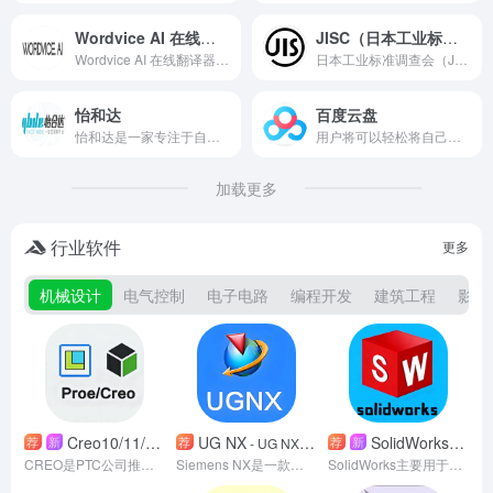
Wordvice AI 在线翻译器
JISC（日本工业标准调查会）
Wordvice AI 在线翻译器：整体上来看是最好的翻译软件
日本工业标准调查会（Japanese Industrial Standards Committee, JISC）是负责制定、修订及推广日本工业标准（JIS）的核心机构，隶属于日本经济产业省。其官方网站（https://www.jisc.go.jp/）是日本工业标准化的权威信息枢纽，为全球用户提供标准查询、政策解读、国际合作等一站式服务。
怡和达
百度云盘
怡和达是一家专注于自动化设备和精密零部件研发、制造与销售的高科技企业。
用户将可以轻松将自己的文件上传到网盘上，并可跨终端随时随地查看和分享。
加载更多
行业软件
更多
机械设计
电气控制
电子电路
编程开发
建筑工程
影视
Creo10/11/12/13版本安装教程：支持协同仿真的3D CAD工具详解
UG NX
SolidWorks2021-2026全版本安装教程汇总 附设计流程与插件能力详解
荐
新
荐
荐
新
- UG NX2412(64bit)
CREO是PTC公司推出的三维CAD软件，整合参数化建模、仿真分析与制造功能，支持从概念设计到生产的全流程协同。其AI辅助设计、云端协作与多格式兼容特性，显著提升复杂产品开发效率。适用于机械、电子、汽车等行业，助力企业实现设计制造一体化，成为工业4.0时代的核心工具。
Siemens NX是一款全球领先的集成化CAD/CAM/CAE工业软件，覆盖产品设计、仿真验证、数控加工及全生命周期管理。其同步建模技术、高级曲面设计和多学科协同能力，广泛应用于汽车、航空、机械等领域。支持从概念设计到智能制造的完整流程，结合AI与云协作技术，助力企业实现数字化转型。凭借高精度与开放性，NX成为高端制造行业的核心工具。
SolidWorks主要用于机械设计、产品设计、工程分析以及制造流程规划等领域。SolidWorks提供了强大的三维实体建模工具，用户可以通过拉伸、旋转、放样等多种方式创建复杂的几何形状。