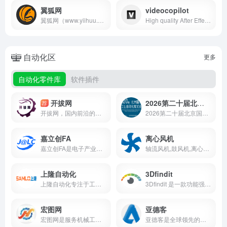
翼狐网
videocopilot
翼狐网（www.yiihuu.com）是广州冠岳网络科技有限公司旗下的数字艺术在线学习平台，自2011年上线以来，秉持工匠精神，专注设计教育，精选优质、系统、实用的课程，为每一位想要真正学到实用知识、技能的用户，提供贴心的一站式学习服务。
High quality After Effects Video Tutorials for motion graphics and visual effects presented by Andrew Kramer
自动化区
更多
自动化零件库
软件插件
开拔网
2026第二十届北京国际工业自动化展览会
荐
开拔网，国内前沿的机械设计交流平台。这里资源丰富，有大量机械图纸、三维模型，适配多种设计软件与文件格式。设有会员体系，提供专属资源。还有交流社区方便互动，更有软件下载、设计工具等服务。是机械设计师、工程师获取资源、交流学习的理想之选 。
2026第二十届北京国际工业自动化展览会 20th Beijing International Intelligent Manufacturing Industry Automation Exhibition2026 时 间：2026年05月14日-16日
嘉立创FA
离心风机
嘉立创FA是电子产业一站式柔性智造服务平台，提供PCB制造、元器件采购、SMT贴片及组装测试等服务，助力电子工程师、创客及企业快速实现产品从设计到量产。
轴流风机,鼓风机,离心风机,散热风扇,罩极电机,风机厂家就选首肯电子,13年专注风机生产销售服务,提供10000多种产品型号,全新原装,正品保障,现货供应,支持定制服务,交期快捷
上隆自动化
3Dfindit
上隆自动化专注于工业自动化解决方案，提供定制设备、机器人集成、智能生产线规划及控制系统开发，助力汽车、电子、医疗等行业实现高效、智能生产。
3Dfindit 是一款功能强大的可视化三维零部件搜索引擎，能在全球数百个制造商目录中，查找数十亿个 3D CAD 和 BIM 模型。它提供智能搜索方式与免费数据下载服务，广泛服务于建筑师、工程师等专业人士，也是零部件制造商推广产品的优质平台，极大地提高了设计与采购流程的效率 。
宏图网
亚德客
宏图网是服务机械工程师与工科学生的专业资源平台，汇集全行业 2D/3D 机械图纸、标准件模型库，配套全套设计资料、软件教程与实用设计工具，覆盖非标自动化、模具、机器人等领域，助力设计提效与专业能力成长。
亚德客是全球领先的气动元件制造商，产品涵盖气缸、电磁阀、接头等，广泛应用于自动化、电子、汽车等领域，以创新技术、卓越品质和完善服务享誉全球。