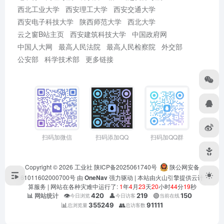
西北工业大学
西安理工大学
西安交通大学
西安电子科技大学
陕西师范大学
西北大学
云之窗B站主页
西安建筑科技大学
中国政府网
中国人大网
最高人民法院
最高人民检察院
外交部
公安部
科学技术部
更多链接
扫码加微信
扫码添加QQ
扫码加QQ群
Copyright © 2026
工业社
陕ICP备2025061740号
陕公网安备
61011602000700号
由
OneNav
强力驱动 | 本站由火山引擎提供云计
算服务 |
网站在各种灾难中运行了:
1
年
4
月
23
天
20
小时
44
分
20
秒
👁️
420
👤
219
🟢
150
📊 网站统计
今日浏览
今日访客
当前在线
📊
355249
👥
91111
总浏览量
总访客数