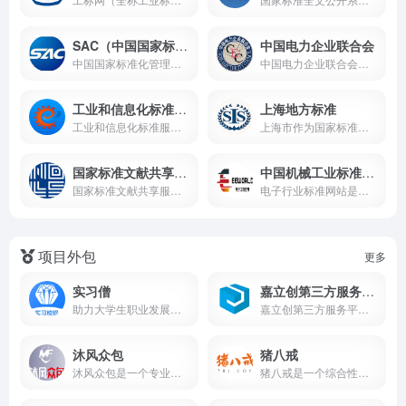
SAC（中国国家标准化管理委员会）
中国电力企业联合会
中国国家标准化管理委员会（Standardization Administration of China，简称SAC）是国务院授权的国家标准化行政主管部门，负责统筹全国标准化工作，推动国家标准体系建设，并代表中国参与国际标准化组织（ISO）和国际电工委员会（IEC）等国际标准活动。其官方网站（www.sac.gov.cn）是公众获取标准化政策、查询国家标准、参与标准制定的权威平台，兼具信息公开、政务服务与国际交流功能。
中国电力企业联合会（简称“中电联”）成立于1988年，是经国务院批准成立的全国性电力行业组织，由发电、电网、电力建设、装备制造、科研设计等领域的企事业单位及行业协会组成，接受国务院国有资产监督管理委员会和民政部的业务指导与监督管理。
工业和信息化标准信息服务平台
上海地方标准
工业和信息化标准服务平台是一个集标准查询、政策解读、专家互动等功能于一体的综合性标准化服务平台，旨在为企业和标准化工作者提供权威、全面的标准信息服务。
上海市作为国家标准化改革先行区，其地方标准体系建设始终走在全国前列。由上海市市场监督管理局主导建设的「上海地方标准公共服务平台」（https://www.cnsis.org.cn/）是全市标准化工作的核心数字化窗口，为政府、企业及公众提供一站式标准服务，助力城市治理与产业升级。
国家标准文献共享服务平台
中国机械工业标准服务网
国家标准文献共享服务平台（以下简称“平台”）是由国家标准化管理委员会指导建设的公益性公共服务平台，旨在整合国内外标准文献资源，为政府、企业、科研机构及公众提供一站式标准化信息服务。平台涵盖超200万项标准文献，覆盖工业、农业、服务业等全领域，是推动标准化战略实施的重要基础设施。
电子行业标准网站是由国家工业和信息化部指导、中国电子技术标准化研究院（CESI）运营的权威平台，聚焦电子信息技术、元器件、设备制造等领域，提供标准查询、技术解读、产业政策及行业动态服务，助力企业合规生产、技术创新与全球化布局。
项目外包
更多
实习僧
嘉立创第三方服务平台
助力大学生职业发展，帮助企业有效招聘，找实习校招就上实习僧。
嘉立创第三方服务平台是电子制造领域的全流程服务专家，提供PCB打样、元器件采购、SMT贴片及技术增值服务。依托智能供应链与云工厂体系，实现24小时极速交付和成本优化，服务覆盖50万+企业客户。通过ISO认证质量体系与AI检测技术，保障产品高可靠性，致力于为全球创新者提供从设计到量产的一站式解决方案。
沐风众包
猪八戒
沐风众包是一个专业的机械领域技术服务对接平台，连接企业与技术人才，提供一站式技术解决方案。平台任务丰富，操作简便，为企业快速解决技术难题，为技术人才创造更多价值。
猪八戒是一个综合性的服务交易平台，汇聚各类专业人才，为企业提供设计、开发、营销等全方位服务，助力企业快速发展，实现供需双方的高效对接。