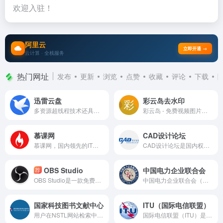
欢迎入驻！
阿里云
立即开通 →
云计算 · 全栈服务
热门网址
发布
更新
浏览
点赞
收藏
评论
下载
迅雷云盘
彩云岛去水印
多资源超线程技术还具有互联网下载负载均衡功能，在不降低用户体验的前提下，迅雷网络可以对服务器资源进行均衡。
彩云岛 - 免费视频图片去水印、下载解析
慕课网
CAD设计论坛
慕课网，国内领先的IT在线教育平台，专注于IT技能学习，提供海量一线大厂技术达人打造的前沿课程，助力开发者实现职业梦想。
CAD设计论坛是国内权威的CAD技术交流社区，聚焦软件技巧、行业案例与资源分享。平台汇聚AutoCAD、SolidWorks等主流工具教程，提供图纸规范解答、设计插件下载及行业动态追踪服务。通过专业内容审核与多元互动形式，助力用户解决设计难题、拓展职业人脉，是设计师与工程师的首选成长平台。
OBS Studio
中国电力企业联合会
荐
OBS Studio是一款免费开源的跨平台视频直播与录制软件，支持多场景切换、高清推流及本地录制。具备低延迟、高性能特点，可灵活添加摄像头、窗口捕获等来源，适配游戏直播、在线教育等场景。开源社区提供丰富插件扩展功能，兼容Windows/macOS/Linux系统。凭借专业级编码器与智能渲染技术，成为个人创作者及企业用户的首选工具，持续推动内容创作民主化进程。
中国电力企业联合会（简称“中电联”）成立于1988年，是经国务院批准成立的全国性电力行业组织，由发电、电网、电力建设、装备制造、科研设计等领域的企事业单位及行业协会组成，接受国务院国有资产监督管理委员会和民政部的业务指导与监督管理。
国家科技图书文献中心
ITU（国际电信联盟）
用户在NSTL网站检索中外文期刊、会议录、学位论文、科技报告、专利、标准、计量规程等类型的文献资源,浏览相关文献题录,注册后可对关注文献请求全文。
国际电信联盟（ITU）是联合国负责信息通信技术（ICT）事务的专门机构，成立于1865年，总部位于瑞士日内瓦。其官方网站（**www.itu.int**）是获取全球ICT政策、技术标准、频谱分配及发展倡议的核心平台，为政府、企业、学术界及公众提供权威资源与服务。