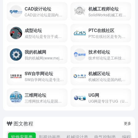
CAD设计论坛
机械工程师论坛
CAD设计论坛是国内权威的CAD技术交流社区，聚焦软件技巧、行业案例与资源分享。平台汇聚AutoCAD、SolidWorks等主流工具教程，提供图纸规范解答、设计插件下载及行业动态追踪服务。通过专业内容审核与多元互动形式，助力用户解决设计难题、拓展职业人脉，是设计师与工程师的首选成长平台。
SolidWorks机械工程师网论坛是专注于三维设计与机械工程领域的垂直社区，提供软件教程、技术答疑、资源下载及行业交流服务。平台汇聚工程师、设计师与爱好者，通过实战案例分享、创新竞赛及产学研合作，助力用户提升设计能力，推动机械行业技术进步与创新应用。
成型论坛
PTC在线社区
成型论坛是专注于成型技术交流的在线平台，汇聚行业专家与爱好者，分享成型工艺、模具设计、材料应用等经验，促进技术交流与合作，助力成型行业创新发展。
PTC在线社区是专为使用PTC软件产品的用户打造的交流平台，汇聚了行业专家与爱好者，分享使用技巧、解决方案，促进技术交流与合作，助力用户提升设计与创新能力。
我的机械网
技术邻论坛
我的机械网(www.mejxw.com)是机械设计论坛，为机械工程师提供专业的技术交流、资源下载平台，网站拥有海量视频教程，三维模型，机械图纸，标准资料，供用户免费下载。
技术邻论坛是工科技术领域垂直社区，聚焦工程学科与前沿技术应用，提供专家答疑、实战资源、项目对接服务。用户可下载海量技术资料，参与企业合作项目，并通过年度影响力评选获得行业曝光。平台已吸引超百万工程师及高校团队，成为产学研融合的关键枢纽。
SW自学网论坛
机械区论坛
SW自学网论坛是专注SolidWorks软件学习的垂直社区，提供系统教程、实战案例、技术答疑及设计资源。平台以结构化课程与互动答疑为核心，覆盖从基础操作到高级仿真的全流程，助力用户高效掌握三维设计技能，是机械爱好者、学生及职场新人的首选自学平台。
机械区论坛是国内机械领域头部垂直社区，聚焦技术交流、资源共享与行业洞察。平台汇聚工程师、学者及爱好者，提供设计指导、资料下载、前沿动态及创新实践服务。通过专业内容审核与多元互动形式，助力用户解决工程难题、拓展职业人脉，是机械从业者与学习者的首选知识平台。
三维网论坛
UG网
三维网技术论坛是国内领先的制造业技术社区，成立于2006年，汇聚百万工程师及企业用户。平台提供SolidWorks、CAD等软件教程、行业标准和设计资源，涵盖机械设计、数控加工、模具制造等领域，支持技术交流、问题答疑及创新项目合作，是制造业从业者学习与进阶的首选平台。
UG网是专注于UG（Unigraphics NX）软件的在线交流平台，汇聚UG用户分享技巧、教程、经验，提供资源下载，促进UG技术学习与交流，助力用户提升设计与制造能力。
图文教程
更多
软件安装类
影视动画类
机械设计类
电气控制类
编程技