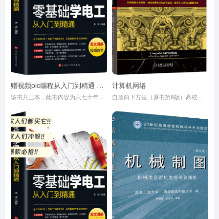
赠视频plc编程从入门到精通 零基础自学电工西门子三菱plc程序设计 plc编程语言电气控制plc实物接线软件应用系统设置实操技术教材
计算机网络
该书共三本，此书内容为六七十年代的电工科普内容，随着时代的变迁该书已跟不上2020年以后的换代电气及电子设备的内容。
自顶向下方法（原书第8版）高校教材网络教程计算机网络技术基础通信科学丛书黑皮书 机械工业出版社 正版书籍