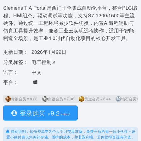
Siemens TIA Portal是西门子全集成自动化平台，整合PLC编
程、HMI组态、驱动调试等功能，支持S7-1200/1500等主流
硬件。通过统一工程环境减少软件切换，内置AI编程辅助与
仿真工具提升效率，兼容工业云实现远程协作，适用于智能
制造全场景，是工业4.0时代自动化项目的核心开发工具。
更新日期：
2026年1月22日
分类标签：
电气控制
语言：
中文
平台：
青铜会员
￥8.28
白银会员
￥7.36
黄金会员
￥6.44
钻石会员
￥5
登录购买
9.2
￥
￥
100
特别说明：这份资源专为个人学习交流准备，免费开放给每一位小伙伴～设
置小额付费仅为弥补存储、维护的成本，并非盈利哦。若你觉得资源有价值，