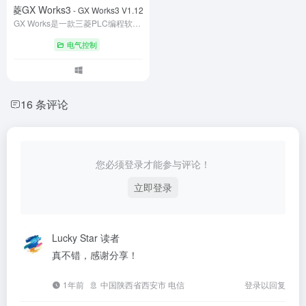
三菱GX Works3
- GX Works3 V1.126G
GX Works是一款三菱PLC编程软件，让控制器可以进行执行逻辑运算，顺序控制、定时等等面向用户的指令，并且也可以通过数字或模拟式输入/输出控制各类型的机械或生产过程。支持梯形图，ST，SFC等程序语言。三菱PLC用到的就两款PLC编程软件GX Works2与GX Works3，两个的区别是支持的PLC不同。比如R系列PLC只能用GX Works3，Q系列只能用GX Works2。并不是说GX Works3是GX Works2的升级版，是看你用的PLC来选择用哪个编程软件。
电气控制
16 条评论
您必须登录才能参与评论！
立即登录
Lucky Star
读者
真不错，感谢分享！
1年前
中国陕西省西安市 电信
登录以回复