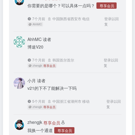
你需要的是哪个？可以具体一点吗？
尊享会员
7个月前
中国陕西省西安市 电信
登录以回
复
@
AhhMC
AhhMC
读者
博途V20
7个月前
韩国首尔首尔
登录以回
复
@
zhengjk
尊享会员
小月
读者
v21的下不了能解决一下吗
5个月前
中国浙江省湖州市 移动
登录以回
复
@
zhengjk
尊享会员
zhengjk
尊享会员
我换一个通道
尊享会员