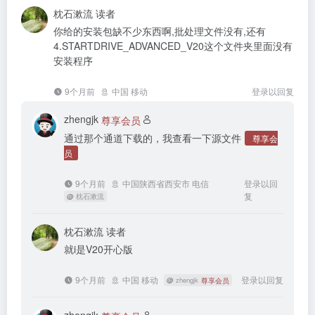
枕石漱流
读者
你给的安装包缺不少东西啊,批处理文件没有,还有
4.STARTDRIVE_ADVANCED_V20这个文件夹里面没有
安装程序
9个月前
中国 移动
登录以回复
zhengjk
尊享会员
通过那个通道下载的，我查看一下源文件
尊享会
员
9个月前
中国陕西省西安市 电信
登录以回
复
@
枕石漱流
枕石漱流
读者
就i是V20开心版
9个月前
中国 移动
登录以回复
@
zhengjk
尊享会员