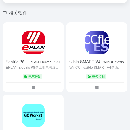
相关软件
N Electric P8
西门子WinCC flexible SMART V4
- EPLAN Electric P8 2024(64bit)
- WinCC flexible
EPLAN Electric P8是工业电气设计领域的标杆软件，集成电路图绘制、3D机柜布局、多语言报表生成等功能，支持IEC/GB/NFPA等标准。通过宏变量、自动连线及多用户协同设计，显著提升设计效率，降低人工错误，广泛应用于自动化产线、能源工程及智能装备开发场景。
WinCC flexible SMART V4是西门子针对SMART触摸屏开发的组态软件，支持OPC UA、Modbus协议，兼容S7-200 SMART PLC及SMART LINE V4/V3设备。提供图形化编程、动态控件、SQLite数据库及安全授权管理功能，支持U盘部署与远程维护，适用于中小型自动化场景，实现高效HMI开发与安全监控。
电气控制
电气控制