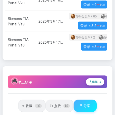
2525年3月10日
Portal V20
登录
9
￥
￥
100
青铜会员
￥7.65
白银会
Siemens TIA
2025年3月17日
Portal V19
登录
8.5
￥
￥
100
青铜会员
￥7.2
白银会
Siemens TIA
2025年3月17日
Portal V18
登录
8
￥
￥
100
🐣
早上好 ☀️
去逛逛 →
⭐
👍
↗️
收藏
点赞
分享
(3)
(1)