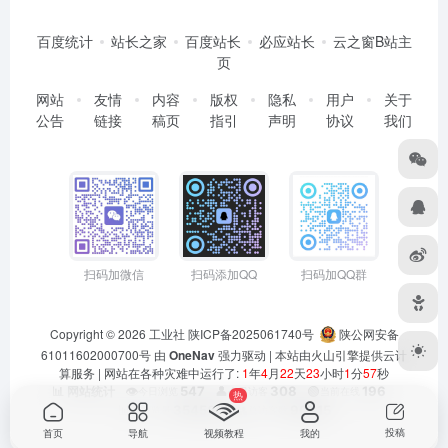
百度统计
站长之家
百度站长
必应站长
云之窗B站主
页
网站
友情
内容
版权
隐私
用户
关于
公告
链接
稿页
指引
声明
协议
我们
扫码加微信
扫码添加QQ
扫码加QQ群
Copyright © 2026
工业社
陕ICP备2025061740号
陕公网安备
61011602000700号
由
OneNav
强力驱动 | 本站由火山引擎提供云计
算服务 |
网站在各种灾难中运行了:
1
年
4
月
22
天
23
小时
1
分
57
秒
👁️
547
👤
308
🟢
196
📊 网站统计
今日浏览
今日访客
当前在线
热
📊
354560
👥
90815
总浏览量
总访客数
投稿
首页
导航
视频教程
我的