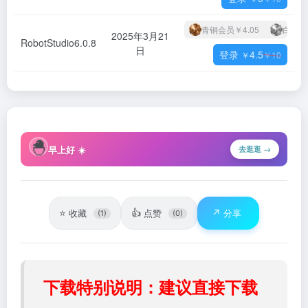
青铜会员
￥4.05
白银会
2025年3月21
RobotStudio6.0.8
日
登录
4.5
￥
￥
10
🐣
早上好 ☀️
去逛逛 →
⭐
👍
↗️
收藏
点赞
分享
(1)
(0)
下载特别说明：建议直接下载