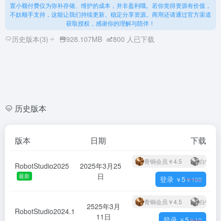
置小额付费仅为弥补存储、维护的成本，并非盈利哦。若你觉得资源有价值，
不妨顺手支持，这能让我们持续更新、稳定分享资源。商用还请通过官方渠道
获取授权，感谢你的理解与陪伴！
历史版本(3)
928.107MB
800
人已下载
历史版本
版本
日期
下载
青铜会员
￥4.5
白银会
RobotStudio2025
2025年3月25
日
最新
登录
5
￥
￥
100
青铜会员
￥4.5
白银会
2525年3月
RobotStudio2024.1
11日
登录
5
￥
￥
10