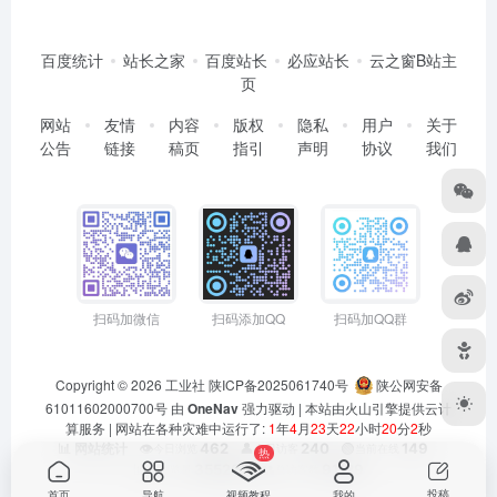
百度统计
站长之家
百度站长
必应站长
云之窗B站主
页
网站
友情
内容
版权
隐私
用户
关于
公告
链接
稿页
指引
声明
协议
我们
扫码加微信
扫码添加QQ
扫码加QQ群
Copyright © 2026
工业社
陕ICP备2025061740号
陕公网安备
61011602000700号
由
OneNav
强力驱动 | 本站由火山引擎提供云计
算服务 |
网站在各种灾难中运行了:
1
年
4
月
23
天
22
小时
20
分
2
秒
👁️
462
👤
240
🟢
149
📊 网站统计
今日浏览
今日访客
当前在线
热
📊
355292
👥
91129
总浏览量
总访客数
投稿
首页
导航
视频教程
我的