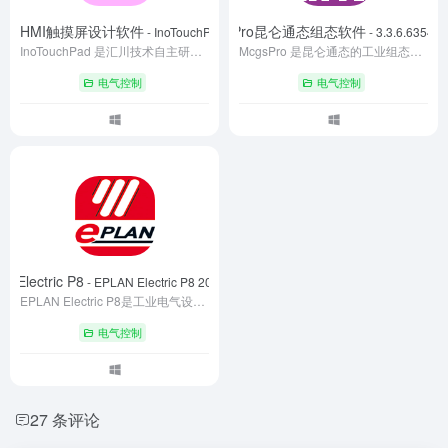
ad-汇川HMI触摸屏设计软件
McgsPro昆仑通态组态软件
- InoTouchPad Setup-V1R5C00S
- 3.3.6.6354 S
InoTouchPad 是汇川技术自主研发的 HMI 组态软件，专为其 IOT 物联网屏设计。具备工程管理、可视化编程、多设备数据通讯等功能，支持脚本编程与响应式设计，可模拟测试，还能实现远程监控调试，助力工业自动化领域高效开发，为用户提供便捷的 HMI 开发体验。
McgsPro 是昆仑通态的工业组态软件，以图形化开发、多协议兼容为核心，可快速构建设备可视化界面，自动对接 PLC 与传感器。提供实时数据库与脚本编程功能，支持 PC 及工控机多平台部署。具备报警预警与故障诊断能力，广泛应用于智能制造、智能楼宇等领域，为工业监控提供高效解决方案。
电气控制
电气控制
N Electric P8
- EPLAN Electric P8 2024(64bit)
EPLAN Electric P8是工业电气设计领域的标杆软件，集成电路图绘制、3D机柜布局、多语言报表生成等功能，支持IEC/GB/NFPA等标准。通过宏变量、自动连线及多用户协同设计，显著提升设计效率，降低人工错误，广泛应用于自动化产线、能源工程及智能装备开发场景。
电气控制
27 条评论