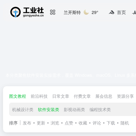
首页
兰开斯特
29°
本分类聚焦软件安装实操需求，覆盖 Windows、macOS、Li
图文教程
前沿科技
日常文章
付费文章
展会信息
资源分享
机械设计类
软件安装类
影视动画类
编程技术类
排序
发布
更新
浏览
点赞
收藏
评论
下载
随机