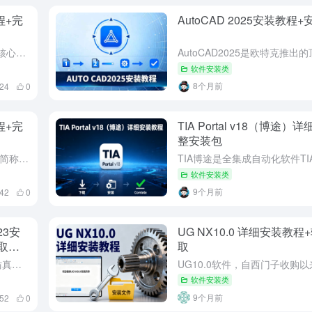
程+完
AutoCAD 2025安装教程
TIA Portal V21 于 2025 年底正式发布，核心聚焦工程效率提升与工厂可用性增强两大方向，同时引入 AI 赋能、全新硬件与安全升级。
软件安装类
8个月前
24
0
程+完
TIA Portal v18（博途
整安装包
TIA博途是全集成自动化软件TIA portal的简称，是西门子工业自动化集团发布的一款全新的全集成自动化软件。它是业内首个采用统一的工程组态和软件项目环境的自动化软件，几乎适用于所有自动化任务。借助...
软件安装类
9个月前
42
0
23安
UG NX10.0 详细安装教
取｜
取
安川 MotoSimEG2023 是工业级机器人仿真利器，以数字孪生技术构建高保真虚拟环境，支持工作站快速搭建、离线编程与碰撞检测。内置丰富模型库，适配码垛、搬运等多场景，2023SP1 版本强化工件...
软件安装类
9个月前
052
0