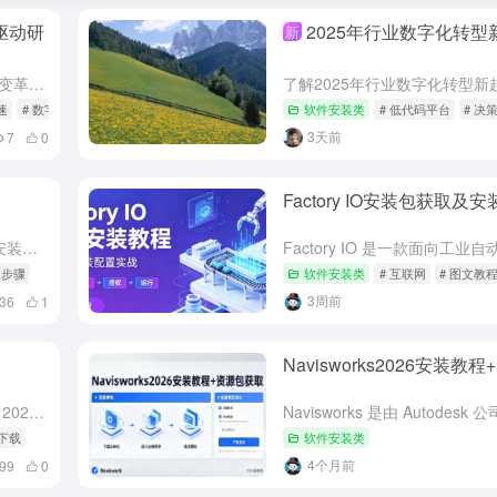
驱动研
2025年行业数字化转型
新
工业软件正经历AI与数字主线驱动的研发变革，从生成式设计、仿真加速到知识复用，打通需求、设计、仿真、制造、运维全链路数据，实现自适应需求管理和持续验证，帮助企业构建数据无缝流动的智能研发体系。
速
# 数字主线
软件安装类
# 低代码平台
# 决
3天前
7
0
Factory IO安装包获取及
这份Creo 13.0详细安装步骤教程，覆盖安装前准备、许可文件配置、主程序安装、激活验证全流程，还整理了许可证无效、安装程序无法启动、启动闪退等常见问题解决方法，新手也能顺利完成安装。
装步骤
软件安装类
# 互联网
# 图文教
3周前
36
1
Navisworks2026安装教
1.解压安装包：①鼠标右击【Mastercam 2026正式版(64bit)】压缩包②选择电脑上安装的解压软件（如：360压缩）③点击【解压到 Mastercam 2026正式版(64bit)】。 2...
源下载
软件安装类
4个月前
99
0