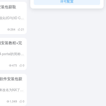
许可配置
+安装包获取
AutoCAD2025是欧特克推出的顶尖2D与3D CAD设计文档软件，适配建筑、工程等多领域设计需求。该版本首次融入机器学习技术，能自动识别图纸重复元素并建议转为块，搭配智能块功能，可实现对象自动放...
264
21
）详细安装教程+完
TIA博途是全集成自动化软件TIA portal的简称，是西门子工业自动化集团发布的一款全新的全集成自动化软件。它是业内首个采用统一的工程组态和软件项目环境的自动化软件，几乎适用于所有自动化任务。借助...
475
0
程+软件安装包获
UG10.0软件，自西门子收购以来改名为NX了，不过很多老用户还是习惯这个名字，它是一款国际知名的功能全面、专业的模具三维设计软件。本次小编为你带来的10.0版本，NX10.0新增了航空设计选项、创意...
1,049
0