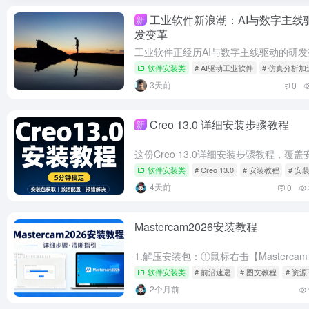
工业软件新浪潮：AI与数字主线
新
发变革
软件安装类
# AI驱动工业软件
# 仿真分析加
3天前
0
Creo 13.0 详细安装步骤教程
新
软件安装类
# Creo 13.0
# 安装教程
# 安
4天前
0
Mastercam2026安装教程
软件安装类
# 前沿速递
# 图文教程
# 资
2个月前