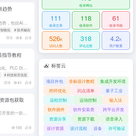
收录网址
新趋势
111
118
61
了解2025年行业数字化转型新趋势，包括AI与物联网协同、云边端一体化、数字孪生普及等核心驱动力，以及低代码平台、生态协同如何加速落地。
收录文章
收录软件
收录书籍
策智能化
# 技术融合
526
318
4.2
0
8
0
K
K
访问人数
评论总数
用户数量
安装指导教程
标签云
Factory IO 是一款面向工业自动化、PLC 仿真、产线虚拟调试的 3D 虚拟工厂仿真软件，主打真实工业产线三维建模与 PLC 联合仿真，广泛用于工控教学、工程师实训、设备虚拟预调试，是机电、自...
程
# 科技前言信息
项目外包
非标设计教程
集成开发环境
0
41
0
闭环优化
闪点清单
量子工业
程+资源包获取
远程控制
运动控制
输入法
软件插件
软件安装类
跨平台开发
Navisworks 是由 Autodesk 公司开发的一款建筑工程管理软件套装，主要用于分析、仿真和项目信息交流，在建筑信息模型（BIM）工作流中处于核心地位，以下是软件管家对其相关介绍： 功能特点...
资源分享
资源下载
语音录入
100
0
设计资源
设计流程
设备
许可验证