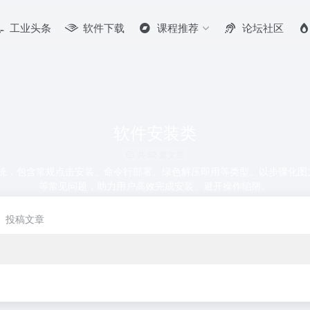
工业头条
软件下载
课程推荐
论坛社区
软件安装类
共 52 篇文章
nux 多系统，包含常规点击安装、命令行部署、绿色解压即用等类型。以步
等常见问题，助力用户高效完成安装、避开操作陷阱。
投稿文章