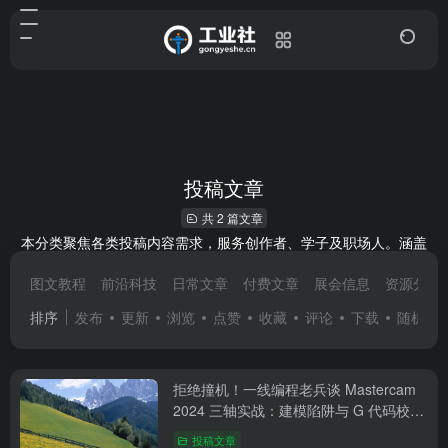
投稿文章
共 2 篇文章
本分类聚焦各类投稿内容需求，服务创作者、学子及职场人。涵盖
文学作品、学术论文、行业稿件、新媒体文案等方向，提供选题思
图文教程
前沿科技
日常文章
付费文章
展会信息
资源分享
路、格式模板、征稿要求解读，附优质案例参考，助力明确投稿方
向、提升内容通过率，高效对接投稿需求。
排序
发布
更新
浏览
点赞
收藏
评论
下载
随机
拒绝撞机！一线编程老兵谈 Mastercam
2024 三轴实战：建模陷阱与 G 代码校验
全流程
投稿文章