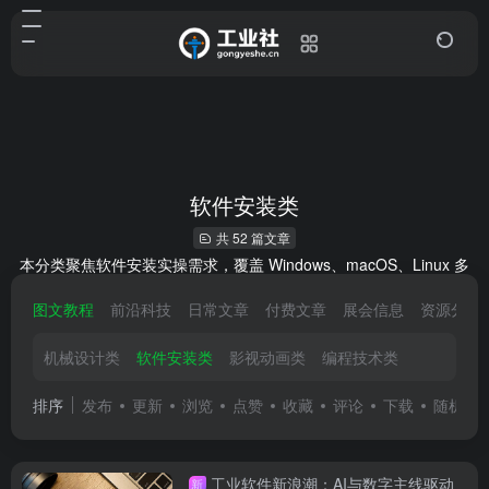
软件安装类
共 52 篇文章
本分类聚焦软件安装实操需求，覆盖 Windows、macOS、Linux 多
系统，包含常规点击安装、命令行部署、绿色解压即用等类型。以
图文教程
前沿科技
日常文章
付费文章
展会信息
资源分享
步骤化图文搭配截图标注关键操作，同步解答依赖缺失、权限不
足、许可证配置等常见问题，助力用户高效完成安装、避开操作陷
阱。
机械设计类
软件安装类
影视动画类
编程技术类
排序
发布
更新
浏览
点赞
收藏
评论
下载
随机
工业软件新浪潮：AI与数字主线驱动
新