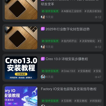
研发变革
软件安装类
# AI驱动工业软件
# 仿真分析加速
5天前
12
2025年行业数字化转型新趋势
新
软件安装类
# 低代码平台
# 决策智能化
# 技
5天前
12
Creo 13.0 详细安装步骤教程
新
软件安装类
# Creo 13.0
# 安装教程
# 安装步
6天前
47
Factory IO安装包获取及安装指导教程
软件安装类
# 互联网
# 图文教程
# 科技前言信