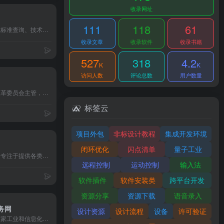
收录网址
111
118
61
标准网是专注于全球行业标准查询、技术规范解读及合规服务的数字化平台，面向企业技术研发人员、质量管理从业者及科研机构，提供ISO、GB、ASTM等50万+国内外标准文档的在线检索与下载服务。网站以“连接标准与产业”为使命，助力用户高效获取权威技术指导，降低合规风险，推动产品创新。
收录文章
收录软件
收录书籍
527
318
4.2
K
K
访问人数
评论总数
用户数量
标准网是由国家发展和改革委员会主管，机械科学研究院中机生产力促进中心维护的我国工业行业标准化门户网站，提供全面的行业标准管理与服务信息。
标签云
项目外包
非标设计教程
集成开发环境
闭环优化
闪点清单
量子工业
标准资料分享网站是一个专注于提供各类标准资料下载与交流的平台，汇聚海量标准文档，旨在帮助用户快速获取所需标准信息，促进标准化知识的共享与传播。
远程控制
运动控制
输入法
软件插件
软件安装类
跨平台开发
资源分享
资源下载
语音录入
务网
设计资源
设计流程
设备
许可验证
电子行业标准网站是由国家工业和信息化部指导、中国电子技术标准化研究院（CESI）运营的权威平台，聚焦电子信息技术、元器件、设备制造等领域，提供标准查询、技术解读、产业政策及行业动态服务，助力企业合规生产、技术创新与全球化布局。