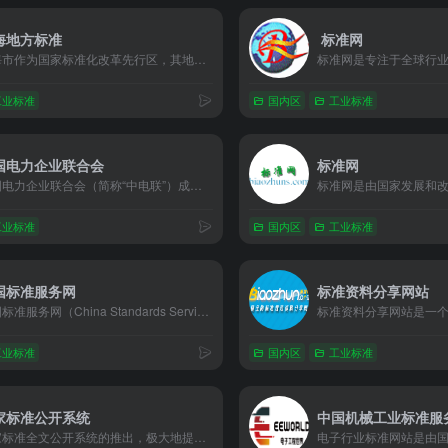
海地方标准
标准网
上海市作为国家标准化改革先行区，其地方标准体系建设始终走在全国前列。由上海市市场监督管理局主导建设的「上海地方标准公共服务平台」（https://www.cnsis.org.cn/）是全市标准化工作的核心数字化窗口，为政府、企业及公众提供一站式标准服务，助力城市治理与产业升级。
工业标准
国内区
工业标准
国电力企业联合会
标准网
中国电力企业联合会（简称“中电联”）成立于1988年，是经国务院批准成立的全国性电力行业组织，由发电、电网、电力建设、装备制造、科研设计等领域的企事业单位及行业协会组成，接受国务院国有资产监督管理委员会和民政部的业务指导与监督管理。
工业标准
国内区
工业标准
国标准服务网
标准资料分享网站
中国标准服务网（China Standards Service Network，简称CSSN）是由国家市场监督管理总局指导、中国标准化研究院建设运营的国家级标准信息公共服务平台。作为中国标准化领域的核心枢纽，该平台汇聚全球标准资源，提供一站式标准查询、解读与应用服务，是政府、企业、科研机构及公众获取权威标准信息的重要窗口。
工业标准
国内区
工业标准
家标准公开系统
中国机械工业标准服
国家标准全文公开系统的推出，极大地提升了社会公众和企业获取国家标准信息的便捷性和效率