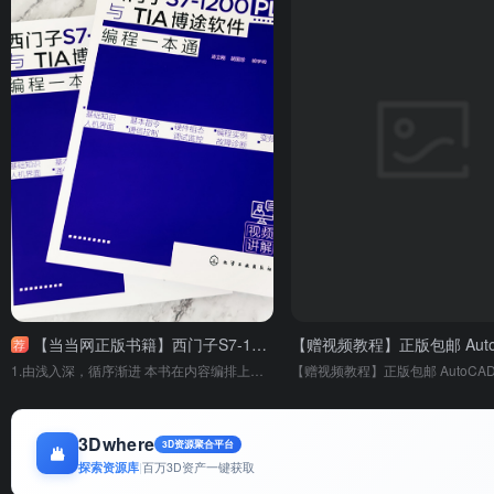
【当当网正版书籍】西门子S7-1200 PLC与TIA博途软件编程一本通
荐
1.由浅入深，循序渐进 本书在内容编排上遵循由浅入深、由易到难的原则，基础知 识与大量实例相结合，读者可边学边练。 2.实例丰富，涉及面广 本书介绍S7-1200 PLC的硬件、编程语言、编程软件的使用、指令、用户程序结构、程序设计方法、通信等知识。 3.兼顾原理，注重实用 结合实际工程应用，介绍PLC控制系统设计原则和流程。通过3个综合实训，讲述S7-1200 PLC的硬件组态、编程、下载、调试及故障诊断。
3Dwhere
3D资源聚合平台
探索资源库
|
百万3D资产一键获取