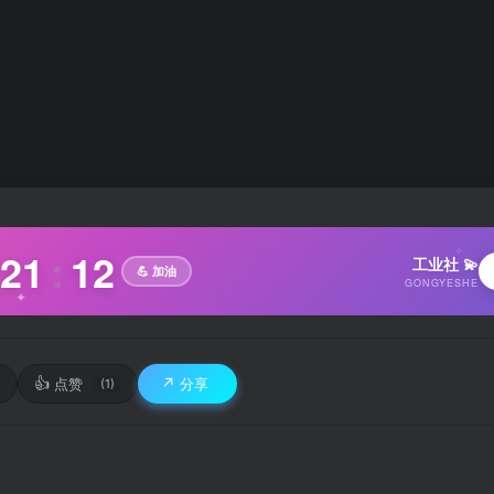
✧
21
:
13
工业社 💫
💪 加油
GONGYESHE
✦
👍
↗️
点赞
分享
(1)