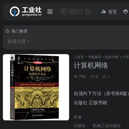
首页
热门推荐
欢迎入驻！
首页
•
书籍推荐
•
纸质书籍
•
计算
计算机网络
755
0
1
自顶向下方法（原书第8版
出版社 正版书籍
作者
出版社
机械工业出版社