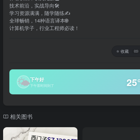
技术前沿，实战导向🛠
学习资源满满，随学随练✍️
全球畅销，14种语言译本🌐
计算机学子，行业工程师必读！
⭐
收藏
(0)
🌤
25
下午好
下午茶时间到了
相关图书