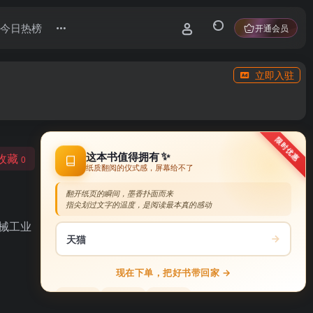
今日热榜
开通会员
立即入驻
限时优惠
✨
收藏
这本书值得拥有
0
纸质翻阅的仪式感，屏幕给不了
翻开纸页的瞬间，墨香扑面而来
指尖划过文字的温度，是阅读最本真的感动
械工业
天猫
现在下单，把好书带回家 →
正版保障
品质纸张
极速发货