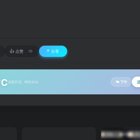
👍
↗️
点赞
分享
(1)
°C
温暖舒适 · 继续加油
🌤 下午