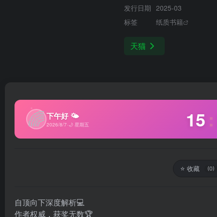
发行日期
2025-03
标签
纸质书籍
天猫
✦
🌈
15
:
下午好 🌤
2026/8/7
·
🌙 星期五
⭐
收藏
(0)
自顶向下深度解析💻
作者权威，获奖无数🏆