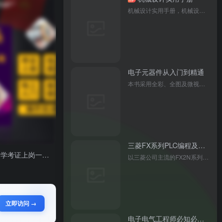
机械设计实用手册，机械设计工程师必备手册。
电子元器件从入门到精通
本书采用全彩、全图及微视频的讲解方式，系统介绍电子元器件专业知识和应用技能，内容涵盖电阻器、电容器等多种元器件的识别、检测等，将网络与多媒体技术引入纸质载体，开创 “微视频” 互动学习新体验，适合电子电工技术人员及相关专业学生。
三菱FX系列PLC编程及应用FX2N+三菱FX3U/5UPLC从入门到精通+三菱FX/Q系列PLC+PLC变频器人机界面 三菱fx3u/5u plcfx2n三菱plc书籍
【新华正版】电工自学考证上岗一本通 全彩图解视频版plc编程入门到精通低压电工培训电路接线图零基础电工基础知识手册电工入门书
以三菱公司主流的FX2N系列PLC为例，按照实际PLC控制系统设计的需要，在广泛吸收优选设计思想的基础上，由浅入深、通俗易懂地介绍了FX2N系列产品的工作原理、硬件结构、指令系统、特殊模块、通信知识，以及手持式编程器和GX Developer编程软件的使用方法；同时，本书结合丰富的工程实例介绍了PLC编程的方法与技巧。 本书适合从事PLC控制系统设计、开发的工程技术人员阅读使用，也可作为高等院校自动化、电气工程、测控技术及仪器、电子科学与技术、机电一体化技术等专业的教学用书。
立即访问 →
电子电气工程师必知必会第3版