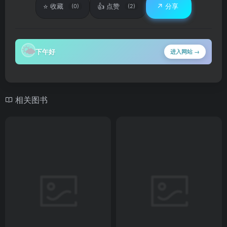
⭐
👍
↗️
收藏
点赞
分享
(0)
(2)
🌤
下午好
进入网站 →
相关图书