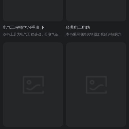
电气工程师学习手册-下
经典电工电路
该书上册为电气工程基础，分电气基础和电气识图 2 篇，内容包括电气基础与安全用电、电气基本操作技能、电气常用仪表、低压电器等。通过学习上册内容，可系统掌握电气基础知识，为学习电气自动化技术打下专业基础。
本书采用电路实物图加视频讲解的方式，介绍了电动机控制、变频器应用、配电照明等电路知识，还包含 PLC 和变频器的安装调试等内容。该书内容丰富、实用性强，是一本集理论与实操于一体的电工书籍。