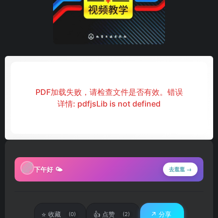
PDF加载失败，请检查文件是否有效。错误
详情: pdfjsLib is not defined
🌈
下午好 🌤
去逛逛 →
⭐
👍
↗️
收藏
点赞
分享
(0)
(2)