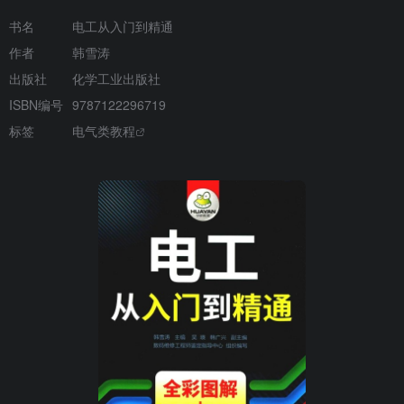
书名
电工从入门到精通
作者
韩雪涛
出版社
化学工业出版社
ISBN编号
9787122296719
标签
电气类教程