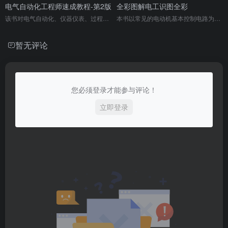
电气自动化工程师速成教程-第2版
全彩图解电工识图全彩
该书对电气自动化、仪器仪表、过程控制等相关专业常用的器件、传感器、控制电路等进行了深入浅出的讲解，还给出了提高技术创新能力的训练方法，力图让学习者在 7 天内掌握实用知识与创新能力培养方法，可作为自动化专业短期速成培训教材。
本书以常见的电动机基本控制电路为主，采用循序渐进的方法，介绍常用电动机控制电路的工作原理，帮助读者掌握电工识图相关知识，适合电工初学者及相关技术人员阅读，有助于提升其电工识图技能。
暂无评论
您必须登录才能参与评论！
立即登录