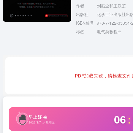
作者
刘振全和王汉芝
出版社
化学工业出版社出
ISBN编号
978-7-122-35354-
标签
电气类教程
PDF加载失败，请检查文件是否有效
✦
🐣
06
:
早上好 ☀️
2026/8/7
·
🌙 星期五