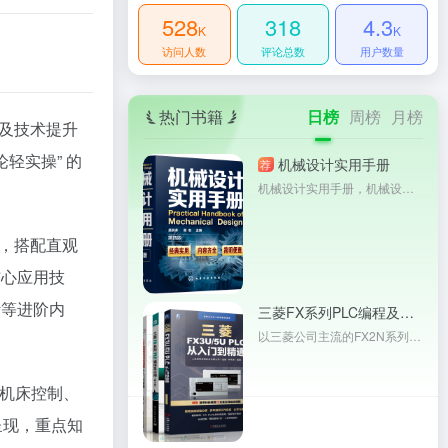
528
318
4.3
K
K
访问人数
评论总数
用户数量
热门书籍
日榜
周榜
月榜
及技术提升
轻实操” 的
机械设计实用手册
荐
机械设计实用手册，机械设计工程师必备手册。
，搭配直观
核心应用技
断等进阶内
三菱FX系列PLC编程及应用FX2N+三菱FX3U/5UPLC从入门到精通+三菱FX/Q系列PLC+PLC变频器人机界面 三菱fx3u/5u plcfx2n三菱plc书籍
以三菱公司主流的FX2N系列PLC为例，按照实际PLC控制系统设计的需要，在广泛吸收优选设计思想的基础上，由浅入深、通俗易懂地介绍了FX2N系列产品的工作原理、硬件结构、指令系统、特殊模块、通信知识，以及手持式编程器和GX Developer编程软件的使用方法；同时，本书结合丰富的工程实例介绍了PLC编程的方法与技巧。 本书适合从事PLC控制系统设计、开发的工程技术人员阅读使用，也可作为高等院校自动化、电气工程、测控技术及仪器、电子科学与技术、机电一体化技术等专业的教学用书。
含机床控制、
呈现，重点知