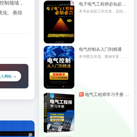
控制领域，
电子电气工程师必知必会第3版
本书从实际工作出发，总结了电子电气工程师关键知识点，涵盖 R、L、C 元件到运放、微处理器等内容，还涉及电路可靠性设计、仿真等。文字生动幽默，既可供高校师生参考，也适合电气工程师阅读。
优化、善排
电气控制从入门到精通
本书图文并茂、案例丰富，为读者搭建了循序渐进的学习路线，内容涵盖电气识图基础、仪表和工具、电力电子元件、低压电气元件等，还包括电机继电控制、变频器调速、机床电气控制、可编程控制器等知识，可作为电气工程技术人员的参考用书，也可用于相关专业教学。
进入网站 →
电气工程师学习手册 上下册 蔡杏山 PLC编程学习宝典电动机控制线路分析与安装 电气工程基础知识 电气自动化技术电气识图书籍
荐