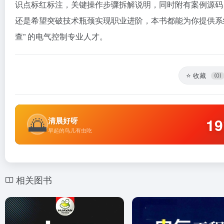
识点标红标注，关键操作步骤拆解说明，同时附有案例源码
还是希望突破技术瓶颈实现职业进阶，本书都能为你提供系统的
查” 的电气控制专业人才。
⭐
收藏
(0)
🌅
19
清晨好呀
早起的鸟儿有虫吃
相关图书