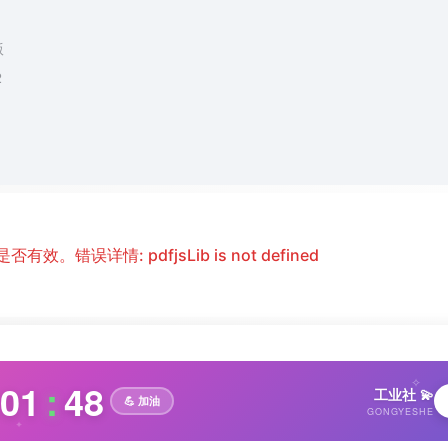
版
2
。错误详情: pdfjsLib is not defined
✧
01
:
49
工业社 💫
💪 加油
GONGYESHE
✦