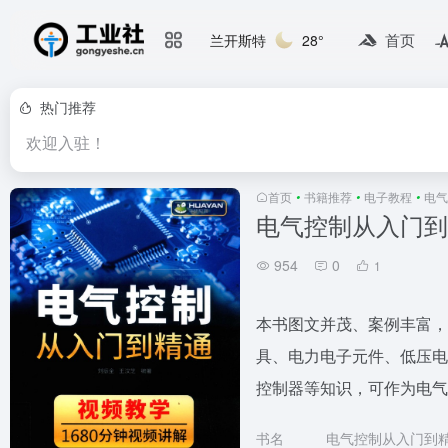
首页
兰开斯特
28°
热门推荐
欢迎入驻！
首页
•
书籍推荐
•
电子教程
•
电气
电气控制从入门到
954
0
1
本书图文并茂、案例丰富，
具、电力电子元件、低压电
控制器等知识，可作为电气
书名
电气控制从入门到