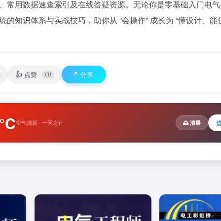
、常用数据速查索引及在线答疑资源。无论你是零基础入门电气
知识体系与实战技巧，助你从 “会操作” 成长为 “懂设计、能
👍
↗️
点赞
分享
(1)
°C
空气清新 · 一天之计
🌅 清晨