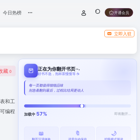
今日热榜
开通会员
立即入驻
.
.
.
正在为你翻开书页
收藏
0
好书不急，泡杯茶慢慢等 ☕
每一页都值得细细品味
别急着翻到最后，过程比结局更动人
表和工
可编程
59%
即将翻开...
加载中
📖
🔖
🌙
翻页沉浸体验
进度自动保存
护眼模式阅读