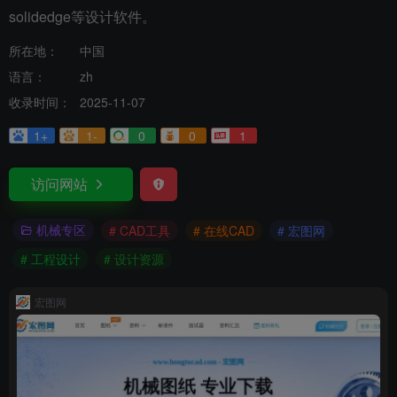
solidedge等设计软件。
所在地：
中国
语言：
zh
收录时间：
2025-11-07
1+
1-
0
0
1
访问网站
机械专区
# CAD工具
# 在线CAD
# 宏图网
# 工程设计
# 设计资源
宏图网