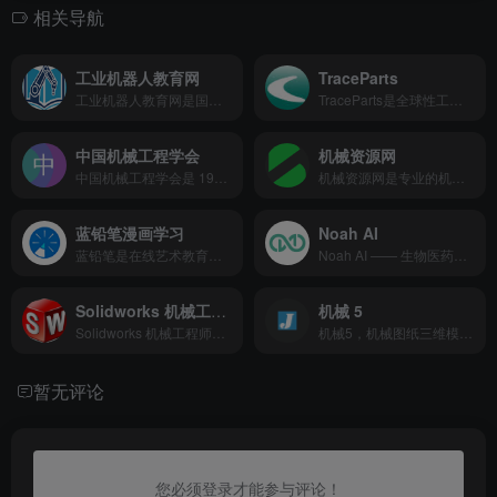
相关导航
工业机器人教育网
TraceParts
工业机器人教育网是国内权威的智能制造技术教育平台，聚焦工业机器人编程、系统集成与行业应用培训。提供ABB/KUKA等品牌实操课程、3D虚拟仿真实验室及工信部认证证书，服务院校、企业及从业者。平台与200+企业合作，年均输送5000+专业人才，助力制造业智能化升级。课程涵盖机器视觉、数字孪生等前沿技术，打造“理论-实训-就业”闭环教育生态。
TraceParts是全球性工程设计 3D 零件库平台，拥有数百万 3D 模型、2D 图纸及 CAD 文件资源。平台聚焦零部件制造商、分销商与数字营销人员需求，提供产品数据发布与精准营销服务，坐拥 90 万许可邮件用户及年 400 万独立访问量，是增速领先的在线工程社区，高效连接供需双方。
中国机械工程学会
机械资源网
中国机械工程学会是 1936 年成立的全国性 5A 级学术社团，汇聚 8 万 + 个人会员与 1500 余家单位会员，下设 40 个专业分会。核心提供学术交流、机械工程师认证、标准制定、“中国好设计” 评选等服务，主办《机械工程学报》等 37 种期刊，适配 “机械工程师认证”“智能制造技术路线图” 等 SEO 需求。
机械资源网是专业的机械类教程分享平台，提供全面的 UG 教程、Mastercam 教程、PowerMill 教程以及数控教程、机械教程等内容。无论你是想学习 UG 编程、Mastercam 编程、PowerMill 数控编程，还是机械设计、数控加工技术，都能在这里找到详细且实用的教程资源，助力机械行
蓝铅笔漫画学习
Noah AI
蓝铅笔是在线艺术教育品牌 [1]，为画师们提供绘画学习提升、知识经验分享、个人品牌运营服务，并对创作者进行包括绘画技法变现、商业订单扶持、粉丝运营与经纪人管理、绘画作品周边拓展等在内的多维度激励服务。
Noah AI —— 生物医药&amp;科研领域的Agent，精准可溯源
Solidworks 机械工程师网
机械 5
Solidworks 机械工程师网是国内较大的 SolidWorks 学习平台，聚焦机械设计领域，为学习者提供技术交流空间。核心服务涵盖软件问题快速解答、功能实操指导、机械设计基础知识研讨，还提供模型下载等资源。适配 “Solidworks、CAD 论坛、机械设计” 等 SEO 关键词，是工程师提升技能的实用平台。
机械5，机械图纸三维模型下载分享中心，专注机械工业设计，主要提供机械cad图纸、SolidWorks、Catia、Creo、Pro/E、UG/NX三维模型等技术资料的下载及浏览服务。
暂无评论
您必须登录才能参与评论！