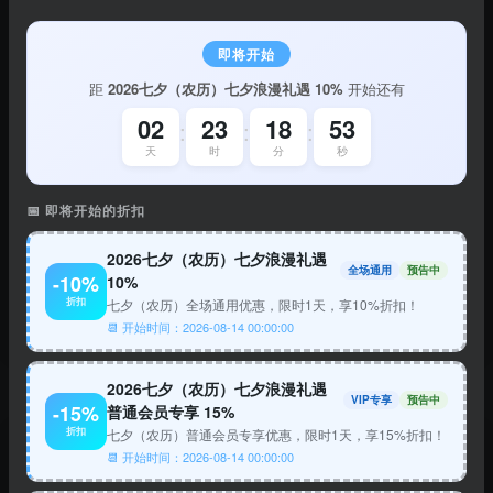
务模式、丰富的资源储备与便捷的操作体验，成为工程
即将开始
设计领域的实用工具，推动 CAD 技术在各行业的普及
距
2026七夕（农历）七夕浪漫礼遇 10%
开始还有
与创新。
02
23
18
53
:
:
:
天
时
分
秒
⭐
👍
↗️
收藏
点赞
分享
(0)
(0)
📅 即将开始的折扣
2026七夕（农历）七夕浪漫礼遇
🌤
全场通用
预告中
-10%
10%
下午好
进入网站 →
折扣
七夕（农历）全场通用优惠，限时1天，享10%折扣！
📆 开始时间：2026-08-14 00:00:00
数据统计
2026七夕（农历）七夕浪漫礼遇
VIP专享
预告中
-15%
普通会员专享 15%
折扣
七夕（农历）普通会员专享优惠，限时1天，享15%折扣！
📆 开始时间：2026-08-14 00:00:00