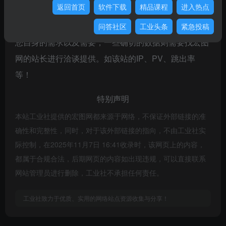
返回首页
软件下载
精品课程
进入热点
宏图网的访问速度、搜索引擎收录以及索引量、用户体
验等；当然要评估一个站的价值，最主要还是需要根据
问答社区
工业头条
紧急投稿
您自身的需求以及需要，一些确切的数据则需要找宏图
网的站长进行洽谈提供。如该站的IP、PV、跳出率
等！
特别声明
本站工业社提供的宏图网都来源于网络，不保证外部链接的准
确性和完整性，同时，对于该外部链接的指向，不由工业社实
际控制，在2025年11月7日 16:41收录时，该网页上的内容，
都属于合规合法，后期网页的内容如出现违规，可以直接联系
网站管理员进行删除，工业社不承担任何责任。
工业社致力于优质、实用的网络站点资源收集与分享！