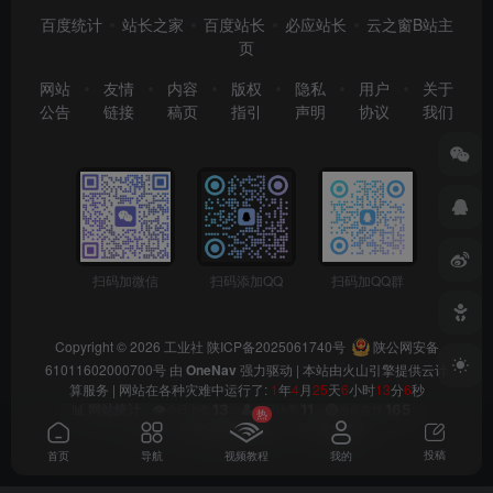
百度统计
站长之家
百度站长
必应站长
云之窗B站主
页
网站
友情
内容
版权
隐私
用户
关于
公告
链接
稿页
指引
声明
协议
我们
扫码加微信
扫码添加QQ
扫码加QQ群
Copyright © 2026
工业社
陕ICP备2025061740号
陕公网安备
61011602000700号
由
OneNav
强力驱动 | 本站由火山引擎提供云计
算服务 |
网站在各种灾难中运行了:
1
年
4
月
25
天
6
小时
13
分
6
秒
👁️
13
👤
11
🟢
165
📊 网站统计
今日浏览
今日访客
当前在线
热
📊
356503
👥
91662
总浏览量
总访客数
投稿
首页
导航
视频教程
我的