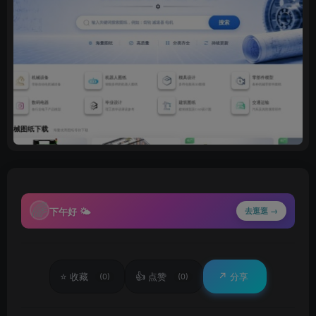
🌈
下午好 🌤
去逛逛 →
⭐
👍
↗️
收藏
点赞
分享
(0)
(0)