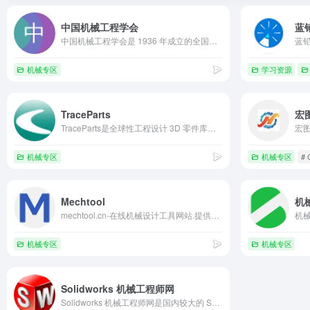
中国机械工程学会
蓝
中国机械工程学会是 1936 年成立的全国性 5A 级学术社团，汇聚 8 万 + 个人会员与 1500 余家单位会员，下设 40 个专业分会。核心提供学术交流、机械工程师认证、标准制定、“中国好设计” 评选等服务，主办《机械工程学报》等 37 种期刊，适配 “机械工程师认证”“智能制造技术路线图” 等 SEO 需求。
机械专区
学习资源
TraceParts
宏
TraceParts是全球性工程设计 3D 零件库平台，拥有数百万 3D 模型、2D 图纸及 CAD 文件资源。平台聚焦零部件制造商、分销商与数字营销人员需求，提供产品数据发布与精准营销服务，坐拥 90 万许可邮件用户及年 400 万独立访问量，是增速领先的在线工程社区，高效连接供需双方。
机械专区
机械专区
#
Mechtool
机
mechtool.cn-在线机械设计工具网站.提供机械设计计算工具,机械设计手册,机械设计数据资料,国家标准,机械CAD资料等.
机械专区
机械专区
Solidworks 机械工程师网
Solidworks 机械工程师网是国内较大的 SolidWorks 学习平台，聚焦机械设计领域，为学习者提供技术交流空间。核心服务涵盖软件问题快速解答、功能实操指导、机械设计基础知识研讨，还提供模型下载等资源。适配 “Solidworks、CAD 论坛、机械设计” 等 SEO 关键词，是工程师提升技能的实用平台。