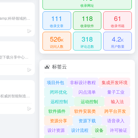
收录网址
111
118
61
Noah AI —— 生物医药&amp;科研领域的Agent，精准可溯源
收录文章
收录软件
收录书籍
526
318
4.2
K
K
访问人数
评论总数
用户数量
机械5，机械图纸三维模型下载分享中心，专注机械工业设计，主要提供机械cad图纸、SolidWorks、Catia、Creo、Pro/E、UG/NX三维模型等技术资料的下载及浏览服务。
标签云
项目外包
非标设计教程
集成开发环境
闭环优化
闪点清单
量子工业
工业机器人教育网是国内权威的智能制造技术教育平台，聚焦工业机器人编程、系统集成与行业应用培训。提供ABB/KUKA等品牌实操课程、3D虚拟仿真实验室及工信部认证证书，服务院校、企业及从业者。平台与200+企业合作，年均输送5000+专业人才，助力制造业智能化升级。课程涵盖机器视觉、数字孪生等前沿技术，打造“理论-实训-就业”闭环教育生态。
远程控制
运动控制
输入法
软件插件
软件安装类
跨平台开发
资源分享
资源下载
语音录入
设计资源
设计流程
设备
许可验证