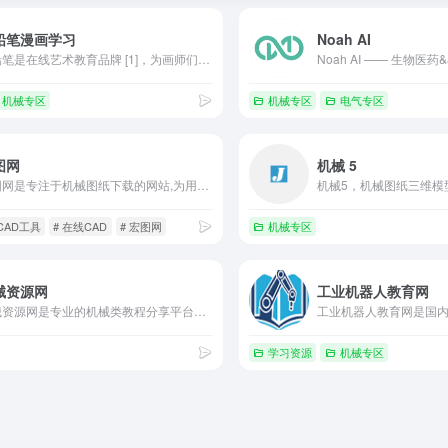
铅笔漫画学习
Noah AI
蓝铅笔是在线艺术教育品牌 [1]，为画师们提供绘画学习提升、知识经验分享、个人品牌运营服务，并对创作者进行包括绘画技法变现、商业订单扶持、粉丝运营与经纪人管理、绘画作品周边拓展等在内的多维度激励服务。
机械专区
机械专区
电气专区
图网
机械 5
宏图网是专注于机械图纸下载的网站,为用户提供海量机械图纸和三维模型以及CAD图纸免费下载,涵盖机械图纸,CAD图纸,三维模型,毕业设计,建筑图纸,机械设计图纸等,涉及AutoCAD/Solidworks/ProE/Creo/CATIA/UG/inventor/CAXA/solidedge等设计软件。
 CAD工具
# 在线CAD
# 宏图网
机械专区
械资源网
工业机器人教育网
机械资源网是专业的机械类教程分享平台，提供全面的 UG 教程、Mastercam 教程、PowerMill 教程以及数控教程、机械教程等内容。无论你是想学习 UG 编程、Mastercam 编程、PowerMill 数控编程，还是机械设计、数控加工技术，都能在这里找到详细且实用的教程资源，助力机械行
学习资源
机械专区