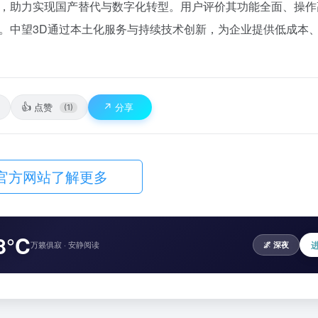
，助力实现国产替代与数字化转型。用户评价其功能全面、操作
。中望3D通过本土化服务与持续技术创新，为企业提供低成本
👍
↗️
点赞
分享
(1)
官方网站了解更多
8°C
万籁俱寂 · 安静阅读
🌌 深夜