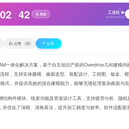
02
:
42
✧
工业社 💫
💪 加油
GONGYESHE
✦
👍
↗️
点赞
分享
(1)
AM一体化解决方案，基于自主知识产权的Overdrive几何建模
流程，支持实体建模、曲面造型、装配设计、工程图、钣金、模具
据格式，并提供高效的混合建模能力，能够无缝处理复杂曲面与
，新增结构件模块、线束功能及管道设计工具，支持疲劳分析、随机
程，并优化了清根、清角算法，提升加工精度与效率。软件适配新
。