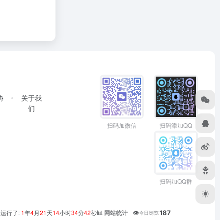
协
关于我
们
扫码加微信
扫码添加QQ
扫码加QQ群
运行了:
1
年
4
月
21
天
14
小时
34
分
42
秒
👁️
187
📊 网站统计
今日浏览