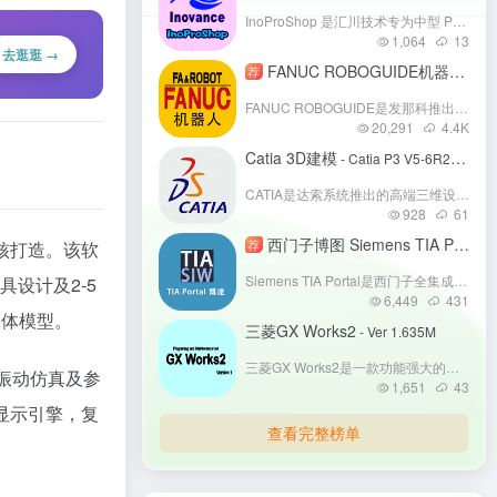
InoProShop 是汇川技术专为中型 PLC （AM300、AM400、AM500、AM600、AM760系列）打造的编程组态软件，为其提供完整的配置、编程、调试与监控环境。支持多种编程语言，具备工程设备管理、离线仿真、智能查错等功能，助力工业自动化领域实现高效、便捷的 PLC 编程开发。
1,064
13
去逛逛 →
FANUC ROBOGUIDE机器人离线编程
荐
FANUC ROBOGUIDE是发那科推出的机器人离线编程与仿真软件，支持全系列FANUC机器人应用。用户可在虚拟环境搭建3D工作站，完成路径规划、碰撞检测与程序优化，通过同步命令实现跨平台程序分发。软件集成视觉仿真、VR调试等功能，支持二次开发，助力企业缩短调试周期、降低实操风险。
20,291
4.4
K
Catia 3D建模
- Catia P3 V5-6R2022(64bit)
CATIA是达索系统推出的高端三维设计与工程软件，广泛应用于航空、汽车、机械等高端制造业。其核心功能包括参数化建模、曲面设计、大型装配管理、多学科仿真及知识工程，支持从概念设计到生产制造的全流程数字化。凭借强大的跨平台协同能力和行业定制化解决方案，CATIA成为复杂产品研发的核心工具，助力波音、特斯拉等企业实现技术创新与效率提升，被誉为工业设计领域的“皇冠明珠”。
928
61
西门子博图 Siemens TIA Portal
荐
-
内核打造。该软
Siemens TIA Portal是西门子全集成自动化平台，整合PLC编程、HMI组态、驱动调试等功能，支持S7-1200/1500等主流硬件。通过统一工程环境减少软件切换，内置AI编程辅助与仿真工具提升效率，兼容工业云实现远程协作，适用于智能制造全场景，是工业4.0时代自动化项目的核心开发工具。
设计及2-5
6,449
431
实体模型。
三菱GX Works2
- Ver 1.635M
三菱GX Works2是一款功能强大的编程软件，专为三菱系列可编程逻辑控制器（PLC）设计，旨在为用户提供全面、高效的工业自动化解决方案。
振动仿真及参
1,651
43
显示引擎，复
查看完整榜单