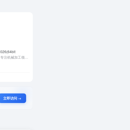
026(64bit
Mastercam是领先的CAD/CAM软件，专注机械加工领域，提供从设计到制造的全流程解决方案。其强大多轴加工、智能编程及仿真功能，广泛应用于模具、航空、汽车等行业。软件界面友好，配套完善的学习资源与本地化服务，是提升加工效率与产品质量的理想工具。
立即访问 →