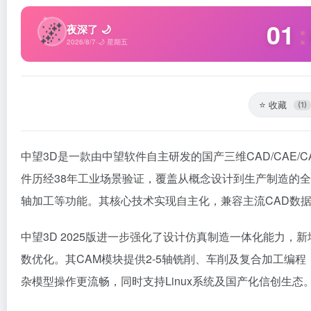
✦
🌌
01
:
夜深了 🌙
2026/8/7
·
🌙 星期五
⭐
收藏
(1)
中望3D是一款由中望软件自主研发的国产三维CAD/CAE/C
件历经38年工业场景验证，覆盖从概念设计到生产制造的全
轴加工等功能。其核心技术实现自主化，兼容主流CAD数
中望3D 2025版进一步强化了设计仿真制造一体化能力
数优化。其CAM模块提供2-5轴铣削、车削及复合加工编
杂模型操作更流畅，同时支持Linux系统及国产化信创生态