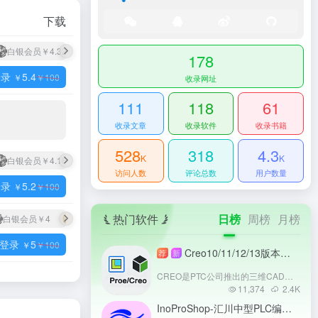
下载
白银会员
￥4.32
黄金会员
￥3.78
钻石会员
￥3.24
尊享会员
￥2.7
178
登录
5.4
￥
￥
100
收录网址
111
118
61
收录文章
收录软件
收录书籍
528
318
4.3
K
K
白银会员
￥4.16
黄金会员
￥3.64
钻石会员
￥3.12
尊享会员
￥2.6
访问人数
评论总数
用户数量
登录
5.2
￥
￥
100
热门软件
日榜
周榜
月榜
白银会员
￥4
黄金会员
￥3.5
钻石会员
￥3
尊享会员
￥2.5
登录
5
￥
￥
100
Creo10/11/12/13版本安装教程：支持协同仿真的3D CAD工具详解
荐
新
CREO是PTC公司推出的三维CAD软件，整合参数化建模、仿真分析与制造功能，支持从概念设计到生产的全流程协同。其AI辅助设计、云端协作与多格式兼容特性，显著提升复杂产品开发效率。适用于机械、电子、汽车等行业，助力企业实现设计制造一体化，成为工业4.0时代的核心工具。
11,374
2.4
K
InoProShop-汇川中型PLC编程软件
-