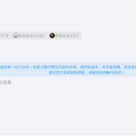
3.78
钻石会员
￥3.24
尊享会员
￥2.7
放给每一位小伙伴～设置小额付费仅为弥补存储、维护的成本，并非盈利哦。若你觉
通过官方渠道获取授权，感谢你的理解与陪伴！
机查看