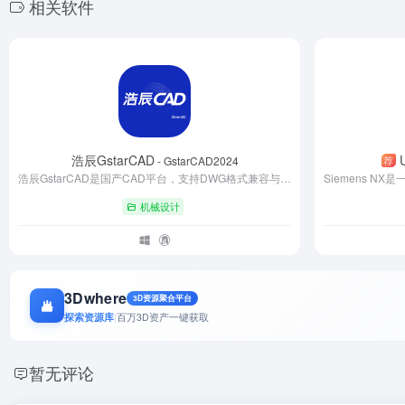
相关软件
浩辰GstarCAD
荐
- GstarCAD2024
浩辰GstarCAD是国产CAD平台，支持DWG格式兼容与跨平台协作，提供硬件加速图形显示及AI辅助设计工具。内置建筑、机械等行业插件，覆盖工程建设与智能制造全流程。支持永久授权模式，版本升级灵活，成本较订阅式软件降低80%，助力企业实现国产化替代与高效协同设计。
机械设计
3Dwhere
3D资源聚合平台
探索资源库
|
百万3D资产一键获取
暂无评论