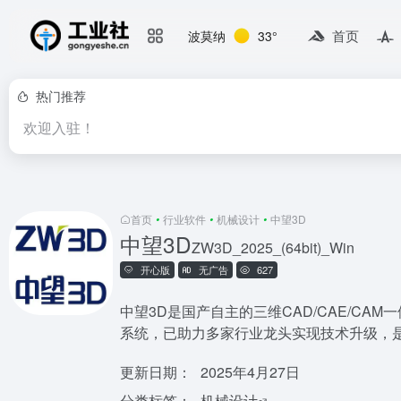
首页
波莫纳
33°
热门推荐
欢迎入驻！
首页
•
行业软件
•
机械设计
•
中望3D
中望3D
ZW3D_2025_(64bit)_Win
开心版
无广告
627
中望3D是国产自主的三维CAD/CAE/CA
系统，已助力多家行业龙头实现技术升级，
更新日期：
2025年4月27日
分类标签：
机械设计