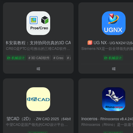
12/13版本安装教程：支持协同仿真的3D CAD工具详解
UG NX
SolidWor
荐
荐
新
- PTC CREO 13.0
- UG NX2412(64
CREO是PTC公司推出的三维CAD软件，整合参数化建模、仿真分析与制造功能，支持从概念设计到生产的全流程协同。其AI辅助设计、云端协作与多格式兼容特性，显著提升复杂产品开发效率。适用于机械、电子、汽车等行业，助力企业实现设计制造一体化，成为工业4.0时代的核心工具。
机械设计
# 3D CAD软件
# Creo
# 参数化建模
机械设计
中望CAD（2D）
犀牛 Rhinoceros
- ZW CAD 2025（64bit）
- Rhinoceros v8.4.2
中望CAD是国产领先的CAD设计平台，兼容AutoCAD全版本格式，提供二维绘图、三维建模及机械/建筑/电气行业模块。凭借自主内核技术，支持大型图纸高效处理与二次开发，满足企业定制需求。具备云端协作、国标适配、批量出图等本土化功能，采购成本仅为国外软件的1/3，服务网络覆盖全国。已应用于中车、格力等龙头企业，并通过国际安全认证，成为工业设计领域国产替代的首选解决方案。