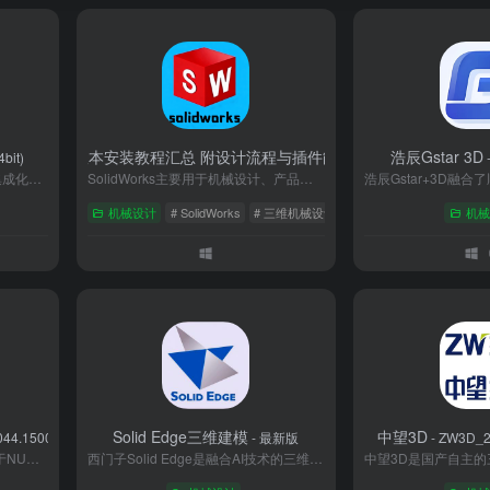
ks2021-2026全版本安装教程汇总 附设计流程与插件能力详解
浩辰Gstar 3D
bit)
- Solidworks 20
-
Siemens NX是一款全球领先的集成化CAD/CAM/CAE工业软件，覆盖产品设计、仿真验证、数控加工及全生命周期管理。其同步建模技术、高级曲面设计和多学科协同能力，广泛应用于汽车、航空、机械等领域。支持从概念设计到智能制造的完整流程，结合AI与云协作技术，助力企业实现数字化转型。凭借高精度与开放性，NX成为高端制造行业的核心工具。
SolidWorks主要用于机械设计、产品设计、工程分析以及制造流程规划等领域。SolidWorks提供了强大的三维实体建模工具，用户可以通过拉伸、旋转、放样等多种方式创建复杂的几何形状。
机械设计
# SolidWorks
# 三维机械设计
# 安装教程
机械
Solid Edge三维建模
中望3D
4044.15001 Win64
- 最新版
- ZW3D_2
Rhinoceros（Rhino）是一款基于NURBS技术的专业三维建模软件，以高精度曲面建模能力著称，广泛应用于工业设计、建筑、珠宝制造等领域。支持参数化设计插件Grasshopper，兼容30余种文件格式，并与主流工程软件无缝协作。其开放的插件生态、跨平台特性及直观操作界面，成为设计师实现复杂创意的高效工具。2023年推出的7.0版本新增SubD建模和实时渲染功能，进一步拓展了设计可能性。
西门子Solid Edge是融合AI技术的三维CAD旗舰，通过同步建模实现设计效率提升50%，支持从概念设计到制造的全流程数字化。其钣金展开、装配仿真等核心功能已服务全球超10万家企业，2025版推出的云端SaaS模式让高端设计工具触手可及。