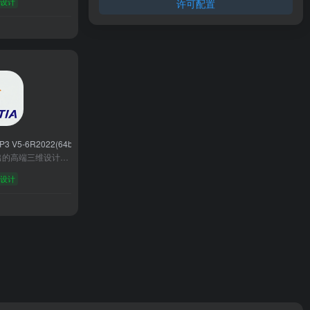
设计
许可配置
 P3 V5-6R2022(64bit)
CATIA是达索系统推出的高端三维设计与工程软件，广泛应用于航空、汽车、机械等高端制造业。其核心功能包括参数化建模、曲面设计、大型装配管理、多学科仿真及知识工程，支持从概念设计到生产制造的全流程数字化。凭借强大的跨平台协同能力和行业定制化解决方案，CATIA成为复杂产品研发的核心工具，助力波音、特斯拉等企业实现技术创新与效率提升，被誉为工业设计领域的“皇冠明珠”。
设计