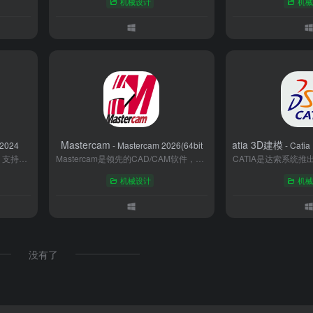
机械设计
机械
Mastercam
Catia 3D建模
D2024
- Mastercam 2026(64bit
- Catia
浩辰GstarCAD是国产CAD平台，支持DWG格式兼容与跨平台协作，提供硬件加速图形显示及AI辅助设计工具。内置建筑、机械等行业插件，覆盖工程建设与智能制造全流程。支持永久授权模式，版本升级灵活，成本较订阅式软件降低80%，助力企业实现国产化替代与高效协同设计。
Mastercam是领先的CAD/CAM软件，专注机械加工领域，提供从设计到制造的全流程解决方案。其强大多轴加工、智能编程及仿真功能，广泛应用于模具、航空、汽车等行业。软件界面友好，配套完善的学习资源与本地化服务，是提升加工效率与产品质量的理想工具。
机械设计
机械
没有了