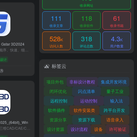
收录网址
111
118
61
收录文章
收录软件
收录书籍
528
318
4.3
K
K
26（64bit）
 Gstar 3D2024
访问人数
评论总数
用户数量
浩辰Gstar+3D融合了顺序、快速、细分等多种智能参数建模技术，涵盖了零件设计、装配、工程图、钣金、仿真、动画等29种设计环境，适用于从产品设计到制造的全流程‌。
设计
标签云
项目外包
非标设计教程
集成开发环境
闭环优化
闪点清单
量子工业
远程控制
运动控制
输入法
软件插件
软件安装类
跨平台开发
资源分享
资源下载
语音录入
025_(64bit)_Win
中望3D是国产自主的三维CAD/CAE/CAM一体化软件，基于自主研发的Overdrive内核，覆盖产品设计到制造全流程。支持2-5轴加工、仿真优化及数据兼容，适配国产化系统，已助力多家行业龙头实现技术升级，是制造业数字化转型的理想选择。
设计资源
设计流程
设备
许可验证