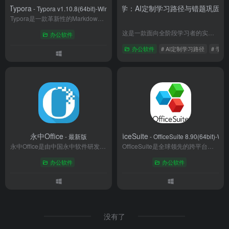
Typora
学途优学：AI定制学习路径与错题巩固助
新
- Typora v1.10.8(64bit)-Win
Typora是一款革新性的Markdown编辑器，采用"所见即所得"设计，消除传统分屏预览的割裂感。支持实时渲染表格、公式、流程图等复杂元素，具备跨平台同步和多种格式导出功能。极简界面搭配智能工具栏，兼顾写作专注度与操作便捷性。提供主题定制、云存储集成及专业排版工具，适合技术写作、学术研究等多场景需求，是追求高效数字写作用户的理想选择。
这是一款面向全阶段学习者的实用学习APP，依托AI技术为用户定制专属学习路径，支持智能错题归集、薄弱知识点定向推送、专注学习计时等功能，界面清爽无冗余广告，可适配日常自学、备考冲刺等多元学习场景，帮助用户稳步提升学习效率。
办公软件
办公软件
# AI定制学习路径
# 学
永中Office
OfficeSuite
- 最新版
- OfficeSuite 8.90(64bit)-Win
永中Office是由中国永中软件研发的集成办公软件，涵盖文字、表格、演示三大核心功能，独创"集成文件"技术实现跨应用数据互通。全面兼容微软Office/WPS格式，支持Windows/Linux/Android多平台运行，适配国产操作系统与芯片。提供云协作、PDF工具、文档加密等扩展功能，通过国家安全认证，为政府、企业及个人用户提供高效安全的办公解决方案。凭借自主可控与技术优势，成为国产基础软件生态建设的重要支撑。
OfficeSuite是全球领先的跨平台办公软件，支持DOC、XLS、PPT及PDF文档处理，涵盖文字、表格、演示、PDF工具和邮件五大模块。具备强大的格式兼容性，支持Windows、macOS、Android等多系统协同，集成云存储与AI智能排版功能。提供免费基础版和高级订阅服务，满足个人与企业级办公需求，累计服务超2亿用户，是移动办公场景的高效解决方案。
办公软件
办公软件
没有了