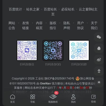
百度统计
站长之家
百度站长
必应站长
云之窗B站主
页
网站
友情
内容
版权
隐私
用户
关于
公告
链接
稿页
指引
声明
协议
我们
扫码加微信
扫码添加QQ
扫码加QQ群
Copyright © 2026
工业社
陕ICP备2025061740号
陕公网安备
61011602000700号
由
OneNav
强力驱动 | 本站由火山引擎提供云计
算服务 |
网站在各种灾难中运行了:
1
年
4
月
22
天
0
小时
54
分
57
秒
👁️
776
👤
378
🟢
233
📊 网站统计
今日浏览
今日访客
当前在线
热
📊
353808
👥
90469
总浏览量
总访客数
投稿
首页
导航
视频教程
我的