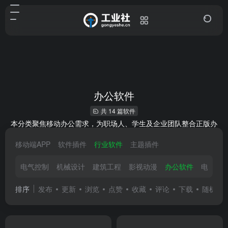
办公软件
共 14 篇软件
本分类聚焦移动办公需求，为职场人、学生及企业团队整合正版办
公 APP 官方入口。涵盖文档处理、协同沟通、项目管理、云存储等
移动端APP
软件插件
行业软件
主题插件
核心类型，包含 WPS Office、钉钉、Trello 等主流工具，确保安全
无捆绑，助力实现高效编辑、远程协作与灵活办公。
电气控制
机械设计
建筑工程
影视动漫
办公软件
电子电
排序
发布
更新
浏览
点赞
收藏
评论
下载
随机