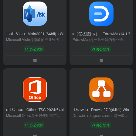
icrosoft Visio
EdrawMax（亿图图示）
荐
- Visio2021 (64bit)（Windows）
- EdrawMax14.1(64bi
Microsoft Visio是微软的专业绘图工具，提供流程图、网络图、组织结构图等200余种模板，支持动态连接与数据绑定，实现高效可视化设计。无缝集成Office套件，支持协作与多格式导出，广泛应用于商务分析、工程制图及项目管理，助力团队优化流程、提升决策效率。
EdrawMax是一款全能的专业绘图软件，支持Windows、Mac、Linux及网页端。集成280+图表类型，内置海量模板与智能设计工具，可轻松制作流程图、思维导图、工程图纸等。完美兼容Visio文件，提供多人协作、云端同步功能。凭借直观的操作界面和高性价比，成为个人及企业高效可视化的首选工具，全球用户超2500万，持续领跑智能绘图领域。
办公软件
办公软件
rosoft Office
Draw.io
- Office LTSC 2024(64bit)-Windows
- Draw.io27.0(64bit)-Win
Microsoft Office是全球使用最广泛的办公软件套装，涵盖文档处理、数据分析、演示设计等核心场景，适用于职场、教育及个人创作。本文从功能模块、协作优势及版本选择三方面解析其核心价值，助用户快速掌握数字化办公技能。
Draw.io（diagrams.net）是一款免费开源的在线图表工具，支持流程图、UML、网络拓扑等专业绘图。无需注册即可使用，提供网页版和跨平台客户端，深度集成主流云存储。具备实时协作、智能布局、300+模板库等功能，数据默认本地存储保障隐私安全。适用于技术设计、商业分析、教育培训等多场景，满足个人到企业级的可视化需求，是替代Visio的优质选择。
办公软件
办公软件