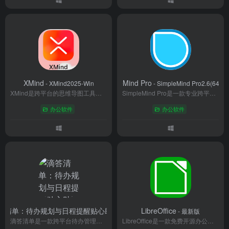
XMind
SimpleMind Pro
- XMind2025-Win
- SimpleMind Pro2.6(64bit)
XMind是跨平台的思维导图工具，以直观操作、丰富模板和智能布局助力高效思维管理。支持12种图示类型与多端同步，内置AI助手和8000+图标库，适用于学习、工作与创作场景。免费版功能全面，付费版解锁协作与高级定制，是提升逻辑表达与团队协作的优选工具。
SimpleMind Pro是一款专业跨平台思维导图工具，支持iOS、Android、Windows和Mac多端云同步。提供拖拽式节点编辑、20+场景模板、语音备注及多人实时协作功能，满足学习、办公与创意策划需求。独有的聚焦模式和脑图大纲双向转换，助力高效梳理复杂信息。Pro版解锁无限导图、高级导出及无广告体验，成为个人与团队提升生产力的智能之选。
办公软件
办公软件
答清单：待办规划与日程提醒贴心助手
LibreOffice
- 官网
- 最新版
滴答清单是一款跨平台待办管理应用，支持任务分类、优先级设置、重复提醒和日历视图，帮助你把工作、学习与生活安排得井井有条。界面清爽、操作轻便，还能多人共享清单，让协作与打卡更高效。
LibreOffice是一款免费开源办公套件，支持Windows、macOS和Linux系统，包含文字处理（Writer）、电子表格（Calc）、演示文稿（Impress）等六大核心组件。高度兼容Microsoft Office格式，支持开放文档标准（ODF），可通过扩展增强功能。由全球开发者社区维护，无使用费用与版权限制，适合个人、企业及教育场景。以安全稳定、跨平台协作和持续更新为特色，是替代商业办公软件的高效选择。