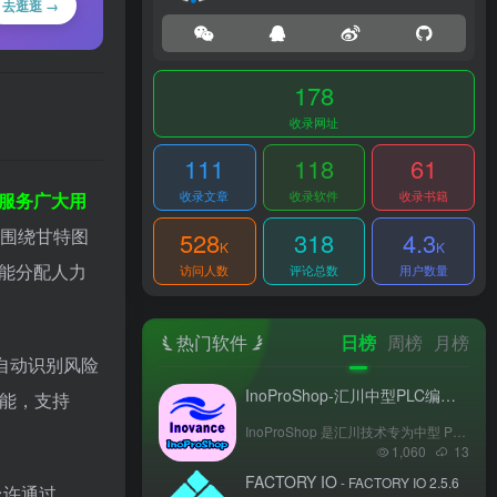
去逛逛 →
178
收录网址
111
118
61
收录文章
收录软件
收录书籍
服务广大用
能围绕甘特图
528
318
4.3
K
K
能分配人力
访问人数
评论总数
用户数量
热门软件
日榜
周榜
月榜
能自动识别风险
InoProShop-汇川中型PLC编程软件
-
功能，支持
InoProShop 是汇川技术专为中型 PLC （AM300、AM400、AM500、AM600、AM760系列）打造的编程组态软件，为其提供完整的配置、编程、调试与监控环境。支持多种编程语言，具备工程设备管理、离线仿真、智能查错等功能，助力工业自动化领域实现高效、便捷的 PLC 编程开发。
1,060
13
FACTORY IO
- FACTORY IO 2.5.6
允许通过