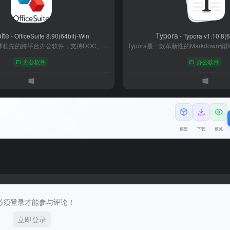
ite
Typora
- OfficeSuite 8.90(64bit)-Win
- Typora v1.10.8(6
OfficeSuite是全球领先的跨平台办公软件，支持DOC、XLS、PPT及PDF文档处理，涵盖文字、表格、演示、PDF工具和邮件五大模块。具备强大的格式兼容性，支持Windows、macOS、Android等多系统协同，集成云存储与AI智能排版功能。提供免费基础版和高级订阅服务，满足个人与企业级办公需求，累计服务超2亿用户，是移动办公场景的高效解决方案。
办公软件
办公软件
模型
下载
预览
必须登录才能参与评论！
立即登录