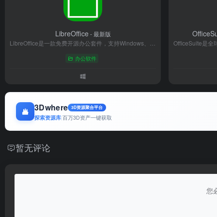
LibreOffice
OfficeSu
- 最新版
LibreOffice是一款免费开源办公套件，支持Windows、macOS和Linux系统，包含文字处理（Writer）、电子表格（Calc）、演示文稿（Impress）等六大核心组件。高度兼容Microsoft Office格式，支持开放文档标准（ODF），可通过扩展增强功能。由全球开发者社区维护，无使用费用与版权限制，适合个人、企业及教育场景。以安全稳定、跨平台协作和持续更新为特色，是替代商业办公软件的高效选择。
办公软件
3Dwhere
3D资源聚合平台
探索资源库
|
百万3D资产一键获取
暂无评论
您