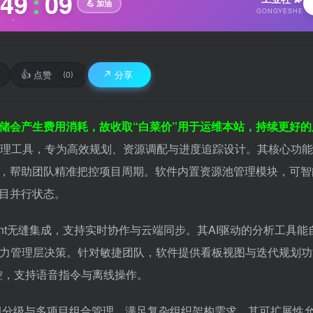
49
:
10
💪 加油
GONGYESHE
✦
👍
↗️
点赞
分享
(0)
储会产生费用消耗，故收取“白菜价”用于运维本站，持续更好的
项目管理工具，专为高效规划、资源调配与进度追踪设计。其核心功
，帮助团队精准把控项目周期。软件内置资源池管理模块，可智
目并行状态。
arePoint无缝集成，支持实时协作与云端同步。其AI驱动的分析工具
表，助力管理层决策。针对敏捷团队，软件提供看板视图与迭代规划
监控，支持语音指令与离线操作。
r实现权限分级与多项目组合管理，满足复杂组织架构需求。其可扩展性