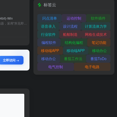
标签云
闪点清单
运动控制
软件插件
4bit)-Win
Typora是一款革新性的Markdown编辑器，采用"所见即所得"设计，消除传统分屏预览的割裂感。支持实时渲染表格、公式、流程图等复杂元素，具备跨平台同步和多种格式导出功能。极简界面搭配智能工具栏，兼顾写作专注度与操作便捷性。提供主题定制、云存储集成及专业排版工具，适合技术写作、学术研究等多场景需求，是追求高效数字写作用户的理想选择。
语音录入
设计流程
计算流体力学
行业软件
船舶制造
网格生成技术
编程软件
结构化编程
笔记功能
移动端APP
移动端APP
移动办公
移动办公
番茄工作法
番茄ToDo
立即访问 →
电气控制
电子电路