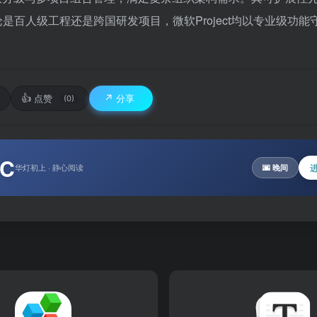
。无论是百人级工程还是跨国研发项目，微软Project均以专业级功
👍
↗️
点赞
分享
(0)
°C
华灯初上 · 静心阅读
🌆 晚间