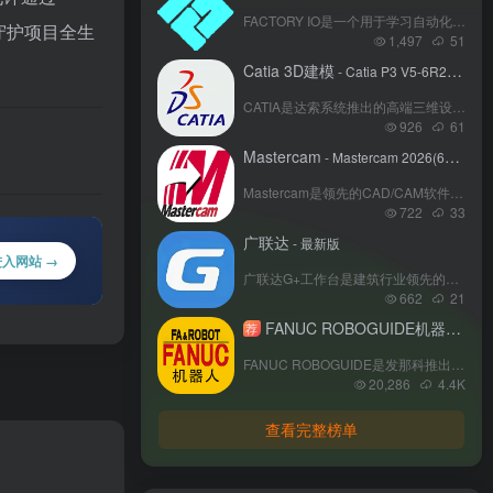
‌FACTORY IO是一个用于学习自动化编程的3D模拟软件‌，特别适合学习和练习PLC编程。
能守护项目全生
1,497
51
Catia 3D建模
- Catia P3 V5-6R2022(64bit)
CATIA是达索系统推出的高端三维设计与工程软件，广泛应用于航空、汽车、机械等高端制造业。其核心功能包括参数化建模、曲面设计、大型装配管理、多学科仿真及知识工程，支持从概念设计到生产制造的全流程数字化。凭借强大的跨平台协同能力和行业定制化解决方案，CATIA成为复杂产品研发的核心工具，助力波音、特斯拉等企业实现技术创新与效率提升，被誉为工业设计领域的“皇冠明珠”。
926
61
Mastercam
- Mastercam 2026(64bit
Mastercam是领先的CAD/CAM软件，专注机械加工领域，提供从设计到制造的全流程解决方案。其强大多轴加工、智能编程及仿真功能，广泛应用于模具、航空、汽车等行业。软件界面友好，配套完善的学习资源与本地化服务，是提升加工效率与产品质量的理想工具。
722
33
广联达
- 最新版
进入网站 →
广联达G+工作台是建筑行业领先的数字化协同平台，集成BIM协作、项目管理和数据分析功能。通过云端协同、智能算量、进度看板等工具，打通设计、施工、运维全流程，实现跨部门实时协作与数据共享。支持多终端访问和国密级数据加密，已服务数千家企业提升30%协作效率，降低15%工程成本，是推动建筑产业数字化转型的核心解决方案。
662
21
FANUC ROBOGUIDE机器人离线编程
荐
FANUC ROBOGUIDE是发那科推出的机器人离线编程与仿真软件，支持全系列FANUC机器人应用。用户可在虚拟环境搭建3D工作站，完成路径规划、碰撞检测与程序优化，通过同步命令实现跨平台程序分发。软件集成视觉仿真、VR调试等功能，支持二次开发，助力企业缩短调试周期、降低实操风险。
20,286
4.4
K
查看完整榜单