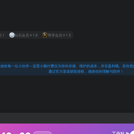
2.1
钻石会员
￥1.8
尊享会员
￥1.5
开放给每一位小伙伴～设置小额付费仅为弥补存储、维护的成本，并非盈利哦。若你觉
通过官方渠道获取授权，感谢你的理解与陪伴！
✧
工业社 💫