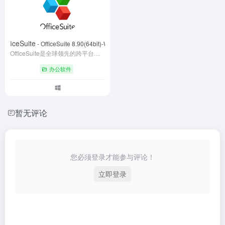
OfficeSuite
- OfficeSuite 8.90(64bit)-Win
OfficeSuite是全球领先的跨平台办公软件，支持DOC、XLS、PPT及PDF文档处理，涵盖文字、表格、演示、PDF工具和邮件五大模块。具备强大的格式兼容性，支持Windows、macOS、Android等多系统协同，集成云存储与AI智能排版功能。提供免费基础版和高级订阅服务，满足个人与企业级办公需求，累计服务超2亿用户，是移动办公场景的高效解决方案。
办公软件
暂无评论
您必须登录才能参与评论！
立即登录