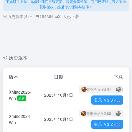
不妨顺手支持，这能让我们持续更新、稳定分享资源。商用还请通过官方渠道
获取授权，感谢你的理解与陪伴！
历史版本(4)
164MB
0
人已下载
历史版本
版本
日期
下载
青铜会员
￥2.97
白银会
XMind2025-
2025年10月1日
Win
最新
登录
3.3
￥
￥
50
青铜会员
￥2.88
白银会
Xmind2024-
2025年10月1日
Win
登录
3.2
￥
￥
50