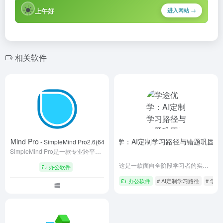
☀️
上午好
进入网站 →
相关软件
pleMind Pro
学途优学：AI定制学习路径与错题巩固助
新
- SimpleMind Pro2.6(64bit)-Win
SimpleMind Pro是一款专业跨平台思维导图工具，支持iOS、Android、Windows和Mac多端云同步。提供拖拽式节点编辑、20+场景模板、语音备注及多人实时协作功能，满足学习、办公与创意策划需求。独有的聚焦模式和脑图大纲双向转换，助力高效梳理复杂信息。Pro版解锁无限导图、高级导出及无广告体验，成为个人与团队提升生产力的智能之选。
这是一款面向全阶段学习者的实用学习APP，依托AI技术为用户定制专属学习路径，支持智能错题归集、薄弱知识点定向推送、专注学习计时等功能，界面清爽无冗余广告，可适配日常自学、备考冲刺等多元学习场景，帮助用户稳步提升学习效率。
办公软件
办公软件
# AI定制学习路径
# 学