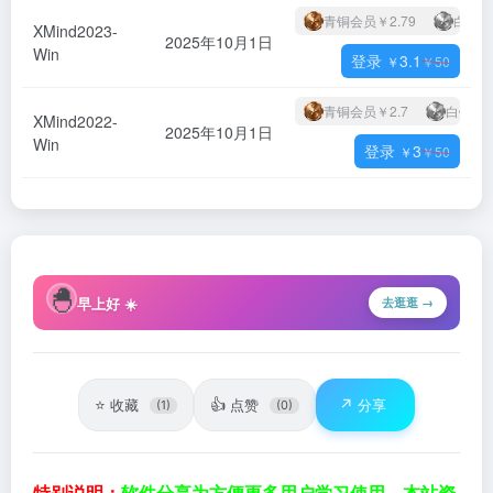
青铜会员
￥2.79
白银会
XMind2023-
2025年10月1日
Win
登录
3.1
￥
￥
50
青铜会员
￥2.7
白银会
XMind2022-
2025年10月1日
Win
登录
3
￥
￥
50
🐣
早上好 ☀️
去逛逛 →
⭐
👍
↗️
收藏
点赞
分享
(1)
(0)
特别说明：
软件分享为方便更多用户学习使用，本站资