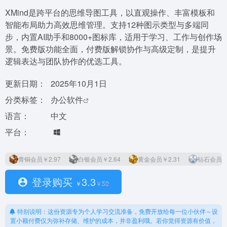
XMind是跨平台的思维导图工具，以直观操作、丰富模板和
智能布局助力高效思维管理。支持12种图示类型与多端同
步，内置AI助手和8000+图标库，适用于学习、工作与创作场
景。免费版功能全面，付费版解锁协作与高级定制，是提升
逻辑表达与团队协作的优选工具。
更新日期：
2025年10月1日
分类标签：
办公软件
语言：
中文
平台：
青铜会员
￥2.97
白银会员
￥2.64
黄金会员
￥2.31
钻石会员
￥
登录购买
3.3
￥
￥
50
特别说明：这份资源专为个人学习交流准备，免费开放给每一位小伙伴～设
置小额付费仅为弥补存储、维护的成本，并非盈利哦。若你觉得资源有价值，