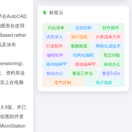
标签云
AutoCAD
准的图形化使用
闪点清单
运动控制
软件插件
d rather
语音录入
设计流程
计算流体力学
剖面线及涂布
行业软件
船舶制造
网格生成技术
编程软件
结构化编程
笔记功能
ensioning)、
移动端APP
移动端APP
移动办公
系统、资料库连
移动办公
番茄工作法
番茄ToDo
实上在电脑
电气控制
电子电路
步入5.0版。并已
助绘图软件更
Station