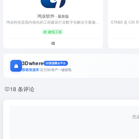
鸿业软件
- 最新版
鸿业科技是国内领先的工程建设行业数字化解决方案服务商，专注BIM技术与智慧建造领域25年。公司自主研发BIMSpace设计平台、HY-SPM项目管理等系列产品，服务涵盖建筑设计、施工管理到城市运维全周期，累计支撑2000余个重点工程项目。拥有12项国家行业标准参与制定经验，获评国家级"专精特新"企业，致力于通过创新技术推动建筑产业数字化转型。
建筑工程
3Dwhere
3D资源聚合平台
探索资源库
|
百万3D资产一键获取
18 条评论
您