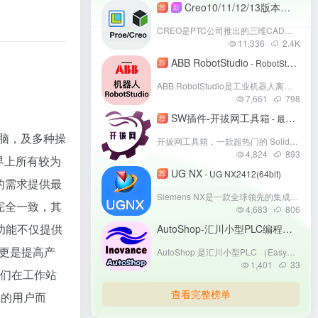
Creo10/11/12/13版本安装教程：支持协同仿真的3D CAD工具详解
荐
新
CREO是PTC公司推出的三维CAD软件，整合参数化建模、仿真分析与制造功能，支持从概念设计到生产的全流程协同。其AI辅助设计、云端协作与多格式兼容特性，显著提升复杂产品开发效率。适用于机械、电子、汽车等行业，助力企业实现设计制造一体化，成为工业4.0时代的核心工具。
11,336
2.4
K
ABB RobotStudio
荐
- RobotStudio2025
ABB RobotStudio是工业机器人离线编程与仿真软件，通过虚拟控制器技术模拟真实机器人运动。用户可构建3D工作站、编写RAPID程序并优化路径，支持CAD数据导入与多机器人协作。其虚拟调试功能可减少现场停机时间，适用于生产线规划、教学培训及自动化集成开发，助力企业降本增效。
7,661
798
SW插件-开拔网工具箱
荐
- 最新版
人电脑，及多种操
开拔网工具箱，一款超热门的 SolidWorks 提效插件。它功能强大，涵盖 BOM 处理、工程图自动标注与批量转图、零部件便捷操作及实用模型库等功能。近期还新增全自动装螺丝等功能，并配有在线教程。能大幅提升工作效率，是机械工程师的得力助手 。
4,824
893
盖世界上所有较为
UG NX
荐
- UG NX2412(64bit)
您的需求提供最
Siemens NX是一款全球领先的集成化CAD/CAM/CAE工业软件，覆盖产品设计、仿真验证、数控加工及全生命周期管理。其同步建模技术、高级曲面设计和多学科协同能力，广泛应用于汽车、航空、机械等领域。支持从概念设计到智能制造的完整流程，结合AI与云协作技术，助力企业实现数字化转型。凭借高精度与开放性，NX成为高端制造行业的核心工具。
构完全一致，其
4,683
806
强功能不仅提供
AutoShop-汇川小型PLC编程软件
- A
更是提高产
AutoShop 是汇川小型PLC （Easy系列、H1U、H3U、H5U系列）专用编程软件，支持梯形图等三种语言，界面简洁，兼容性出色，可对多系列汇川 PLC 编程。它具备强大调试工具与丰富函数库，能实时监控纠错，简化编程流程。广泛应用于锂电、纺织等行业，助力企业高效开展自动化编程工作 。
1,401
33
师们在
工作站
查看完整榜单
n的用户而