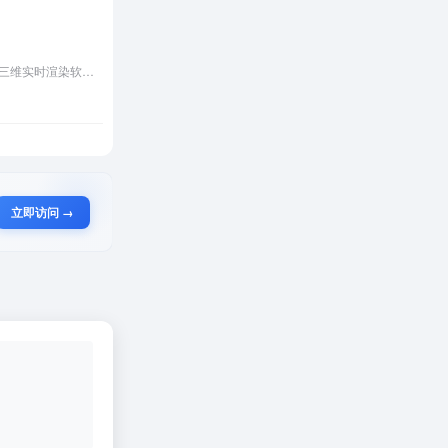
Lumion是一款专为建筑可视化设计的三维实时渲染软件，以极速出图和易用性著称。支持主流建模软件文件导入，内置6300+高清素材和智能环境系统，可快速生成照片级效果图、动画及VR全景。独有的实时渲染技术让光影、材质调整即时可见，大幅提升设计沟通效率。适用于建筑师、景观设计师及教育领域，能将复杂模型转化为沉浸式视觉呈现，是设计成果展示的革命性工具。
立即访问 →