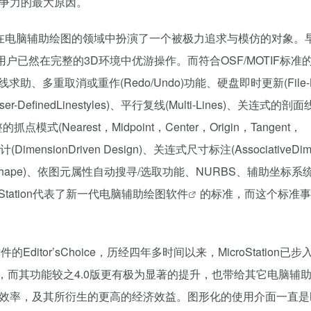
争力的最大原因。
上它在电脑辅助绘图的领域中扮演了一个被极力追求与模仿的对象。早在
on的用户已然在完整的3D环境中优游操作。而符合OSF/MOTIF标
助、多重取消或重作(Redo/Undo)功能、硬盘即时更新(File-Base
DefinedLinestyles)、平行复线(Multi-Lines)、关连式的
完整的抓点模式(Nearest，Midpoint，Center，Origin，Tangent，
元设计(DimensionDriven Design)、关连式尺寸标注(AssociativeDim
ng/Shape)、依图元属性自动搜寻/选取功能、NURBS、辅助坐标
tation代表了新一代电脑辅助
绘图软件
的标准，而这个标准事
类软件的Editor’sChoice，历经四年多时间以来，MicroStation已
/J中文版，而其功能较之4.0版更有极为显著的提升，也带给其它电脑辅
，及其所衍生的更高的经济效益。图形化的使用介面一直是Micro