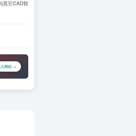
与其它CAD软
进入网站 →