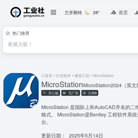
首页
兰开斯特
28°
热门推荐
欢迎入驻！
首页
•
行业软件
•
建筑工程
•
MicroStation
MicroStation
MicroStation2024（英
开心版
无广告
2,908
MicroStation 是国际上和AutoCAD
格式。 MicroStation是Bentl
台。
更新日期：
2025年5月14日