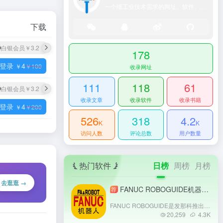
一个懂工业技术需求的网址、软件、资源、热点导航大全网站！
下载
白银会员
￥3.2
黄金会员
￥2.8
钻石会员
￥2.4
尊享会员
￥2
178
登录
4
￥
￥
100
收录网址
111
118
61
白银会员
￥3.2
黄金会员
￥2.8
钻石会员
￥2.4
尊享会员
￥2
收录文章
收录软件
收录书籍
登录
4
￥
￥
200
526
318
4.2
K
K
访问人数
评论总数
用户数量
热门软件
日榜
周榜
月榜
去逛逛 →
FANUC ROBOGUIDE机器人离线编程
荐
FANUC ROBOGUIDE是发那科推出的机器人离线编程与仿真软件，支持全系列FANUC机器人应用。用户可在虚拟环境搭建3D工作站，完成路径规划、碰撞检测与程序优化，通过同步命令实现跨平台程序分发。软件集成视觉仿真、VR调试等功能，支持二次开发，助力企业缩短调试周期、降低实操风险。
20,259
4.3
K