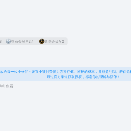
8
钻石会员
￥2.4
尊享会员
￥2
放给每一位小伙伴～设置小额付费仅为弥补存储、维护的成本，并非盈利哦。若你觉
通过官方渠道获取授权，感谢你的理解与陪伴！
手机查看