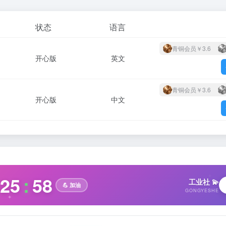
状态
语言
青铜会员
￥3.6
开心版
英文
青铜会员
￥3.6
开心版
中文
✧
25
:
59
工业社 💫
💪 加油
GONGYESHE
✦