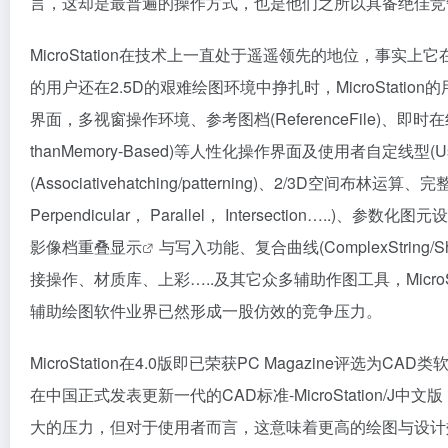
言，这却是最普遍的操作方式，也是他们之所以具备绝佳竞
MicroStation在技术上一直处于遥遥领先的地位，事实
的用户还在2.5D的艰难绘图环境中挣扎时，MicroStati
界面，多视窗操作环境、参考图档(ReferenceFile)、即时在线求
thanMemory-Based)等人性化操作界面及使用者自定线型(User-
(Associativehatching/patterning)、2/3D空间布林运算、
Perpendicular， Parallel， Intersection…..)、参数化图
影像档
重叠显示
与写入功能、复合曲线(ComplexStri
接操作、材质库、上彩…..及其它众多辅助作图工具，MicroS
辅助绘图软件业界已然形成一股仿效的竞争压力。
MicroStation在4.0版即已荣获PC Magazine评选为CAD
在中国正式发表更新一代的CAD标准-MicroStation
大的压力，但对于使用者而言，这意味着更高的绘图与设计效率