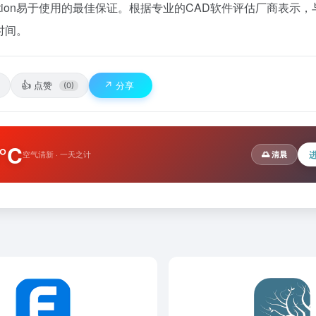
ation易于使用的最佳保证。根据专业的CAD软件评估厂商表示，
时间。
👍
↗️
点赞
分享
(0)
°C
空气清新 · 一天之计
🌅 清晨