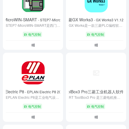
-MicroWIN-SMART
三菱GX Works3
- STEP7-MicroWIN-SMART V2.8
- GX Works3 V1.126G
STEP7-MicroWIN-SMART是西门子专为S7-200 SMART PLC开发的编程软件，支持LAD/FBD/STL三种语言，提供图形化界面、多语言支持及实时调试功能。具备模块化编程、密码保护与多协议通信能力，兼容Windows 7/8/10系统，适用于中小型自动化项目开发，助力用户高效完成PLC编程与设备调试。
GX Works是一款三菱PLC编程软件，让控制器可以进行执行逻辑运算，顺序控制、定时等等面向用户的指令，并且也可以通过数字或模拟式输入/输出控制各类型的机械或生产过程。支持梯形图，ST，SFC等程序语言。三菱PLC用到的就两款PLC编程软件GX Works2与GX Works3，两个的区别是支持的PLC不同。比如R系列PLC只能用GX Works3，Q系列只能用GX Works2。并不是说GX Works3是GX Works2的升级版，是看你用的PLC来选择用哪个编程软件。
电气控制
电气控制
N Electric P8
RT ToolBox3 Pro三菱工业机器人软件
- EPLAN Electric P8 2024(64bit)
- 2
EPLAN Electric P8是工业电气设计领域的标杆软件，集成电路图绘制、3D机柜布局、多语言报表生成等功能，支持IEC/GB/NFPA等标准。通过宏变量、自动连线及多用户协同设计，显著提升设计效率，降低人工错误，广泛应用于自动化产线、能源工程及智能装备开发场景。
RT ToolBox3 Pro 是三菱电机推出的高端工业机器人工程软件，为 MELFA 系列机器人提供全流程工程支持。其核心特色是搭载 MELFA Works 功能，可作为 SolidWorks 插件实现三维 CAD 环境下的机器人系统仿真与路径生成，同时具备编程调试、多机联动仿真、状态监控及预防性维护等完整功能，广泛应用于自动化产线的设计、调试与运维阶段。
电气控制
电气控制