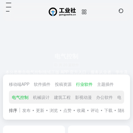
电气控制
共 20 篇软件
本分类整合电气控制领域正版 APP 官方入口，服务从业者、学生及
爱好者。涵盖 PLC 编程调试、电路仿真接线、故障诊断解析、参数
移动端APP
软件插件
投稿资源
行业软件
主题插件
计算等核心功能，附国标规范与案例库，确保无捆绑、版本正规，
助力高效解决实操问题。
电气控制
机械设计
建筑工程
影视动漫
办公软件
电子电
排序
发布
更新
浏览
点赞
收藏
评论
下载
随机