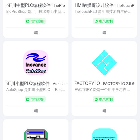
oShop-汇川中型PLC编程软件
InoTouchPad-汇川HMI触摸屏设计软件
- InoProShop V1.9.1.6
- InoTouchPad
InoProShop 是汇川技术专为中型 PLC （AM300、AM400、AM500、AM600、AM760系列）打造的编程组态软件，为其提供完整的配置、编程、调试与监控环境。支持多种编程语言，具备工程设备管理、离线仿真、智能查错等功能，助力工业自动化领域实现高效、便捷的 PLC 编程开发。
InoTouchPad 是汇川技术自主研发的 HMI 组态软件，专为其 IOT 物联网屏设计。具备工程管理、可视化编程、多设备数据通讯等功能，支持脚本编程与响应式设计，可模拟测试，还能实现远程监控调试，助力工业自动化领域高效开发，为用户提供便捷的 HMI 开发体验。
电气控制
电气控制
Shop-汇川小型PLC编程软件
FACTORY IO
- Autoshop V4.12.0.0
- FACTORY IO 2.5.6
AutoShop 是汇川小型PLC （Easy系列、H1U、H3U、H5U系列）专用编程软件，支持梯形图等三种语言，界面简洁，兼容性出色，可对多系列汇川 PLC 编程。它具备强大调试工具与丰富函数库，能实时监控纠错，简化编程流程。广泛应用于锂电、纺织等行业，助力企业高效开展自动化编程工作 。
‌FACTORY IO是一个用于学习自动化编程的3D模拟软件‌，特别适合学习和练习PLC编程。
电气控制
电气控制