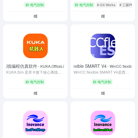
电气控制
电气控制
# GX Works
# 三菱PLC
器人离线编程仿真软件
西门子WinCC flexible SMART V4
- KUKA.OfficeLite KSS 8.7.8.671
- WinCC flexible
KUKA.Sim 是库卡旗下核心离线编程仿真软件，基于数字孪生技术构建虚拟工作站，支持机器人编程、碰撞检测、节拍优化与虚拟调试。模块化设计适配多行业需求，无需实体设备即可完成方案验证，大幅缩短停机时间、降低规划成本。操作便捷且兼容多格式 CAD，兼具生产规划与培训功能，是工业自动化高效落地的关键工具。
WinCC flexible SMART V4是西门子针对SMART触摸屏开发的组态软件，支持OPC UA、Modbus协议，兼容S7-200 SMART PLC及SMART LINE V4/V3设备。提供图形化编程、动态控件、SQLite数据库及安全授权管理功能，支持U盘部署与远程维护，适用于中小型自动化场景，实现高效HMI开发与安全监控。
电气控制
电气控制