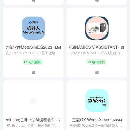
仿真软件MotoSimEG2023
SINAMICS V90 的驱动工具SINAMICS V-ASSISTANT
- MotoSimEG2023
- SINA
安川 MotoSimEG2023 是工业级机器人仿真利器，以数字孪生技术构建高保真虚拟环境，支持工作站快速搭建、离线编程与碰撞检测。内置丰富模型库，适配码垛、搬运等多场景，2023SP1 版本强化工件自动生成功能。助力学生实训、工程师预调试，降低物理试错成本，实现生产流程数字化优化，是自动化领域高效工具。
SINAMICS V-ASSISTANT是西门子为SINAMICS V90伺服驱动器打造的免费调试工具，支持USB/以太网双接口通信。通过任务向导实现参数配置与故障诊断，集成一键优化、信号跟踪与机械分析功能，兼容V90全系列驱动器。软件轻量化设计（<120MB），适用于0.05-7.0kW功率场景，显著降低调试复杂度。
电气控制
电气控制
FA Evolution汇川中型AI编程软件
三菱GX Works2
- V1.4.4.5
- Ver 1.635M
iFA Evolution 是汇川技术历时五年自主研发的全场景智能化工业控制软件平台，可为汇川全体系自动化产品提供组态、编程、仿真与调试一站式支持。平台集成 AI 辅助编程、多设备联合仿真与多人协作能力，覆盖从执行层到信息层的全链路开发，广泛应用于汽车、新能源、3C 等制造场景。
三菱GX Works2是一款功能强大的编程软件，专为三菱系列可编程逻辑控制器（PLC）设计，旨在为用户提供全面、高效的工业自动化解决方案。