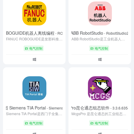
C ROBOGUIDE机器人离线编程
ABB RobotStudio
荐
- ROBOGUIDE V10.0
- RobotStudio202
FANUC ROBOGUIDE是发那科推出的机器人离线编程与仿真软件，支持全系列FANUC机器人应用。用户可在虚拟环境搭建3D工作站，完成路径规划、碰撞检测与程序优化，通过同步命令实现跨平台程序分发。软件集成视觉仿真、VR调试等功能，支持二次开发，助力企业缩短调试周期、降低实操风险。
ABB RobotStudio是工业机器人离线编程与仿真软件，通过虚拟控制器技术模拟真实机器人运动。用户可构建3D工作站、编写RAPID程序并优化路径，支持CAD数据导入与多机器人协作。其虚拟调试功能可减少现场停机时间，适用于生产线规划、教学培训及自动化集成开发，助力企业降本增效。
电气控制
电气控制
 Siemens TIA Portal
McgsPro昆仑通态组态软件
- Siemens TIA Portal V21
- 3.3.6.6354 S
Siemens TIA Portal是西门子全集成自动化平台，整合PLC编程、HMI组态、驱动调试等功能，支持S7-1200/1500等主流硬件。通过统一工程环境减少软件切换，内置AI编程辅助与仿真工具提升效率，兼容工业云实现远程协作，适用于智能制造全场景，是工业4.0时代自动化项目的核心开发工具。
McgsPro 是昆仑通态的工业组态软件，以图形化开发、多协议兼容为核心，可快速构建设备可视化界面，自动对接 PLC 与传感器。提供实时数据库与脚本编程功能，支持 PC 及工控机多平台部署。具备报警预警与故障诊断能力，广泛应用于智能制造、智能楼宇等领域，为工业监控提供高效解决方案。
电气控制
电气控制