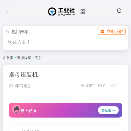
热门推荐
立即入驻
欢迎入驻！
首页
•
资源分享
•
正文
螺母压装机
1年前更新
457
0
0
🐣
早上好 ☀️
去逛逛 →