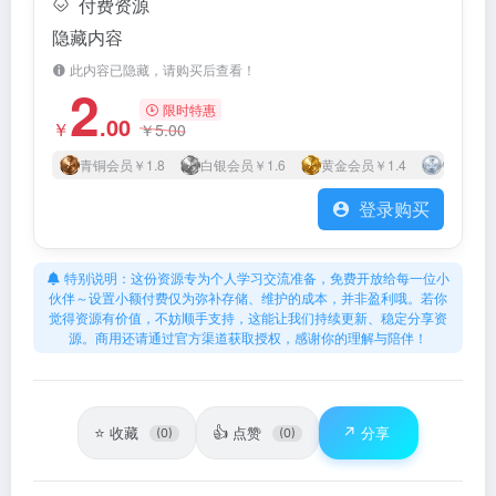
付费资源
隐藏内容
此内容已隐藏，请购买后查看！
2
限时特惠
.00
￥
￥
5.00
青铜会员
￥1.8
白银会员
￥1.6
黄金会员
￥1.4
钻石会员
登录购买
特别说明：这份资源专为个人学习交流准备，免费开放给每一位小
伙伴～设置小额付费仅为弥补存储、维护的成本，并非盈利哦。若你
觉得资源有价值，不妨顺手支持，这能让我们持续更新、稳定分享资
源。商用还请通过官方渠道获取授权，感谢你的理解与陪伴！
⭐
👍
↗️
收藏
点赞
分享
(0)
(0)