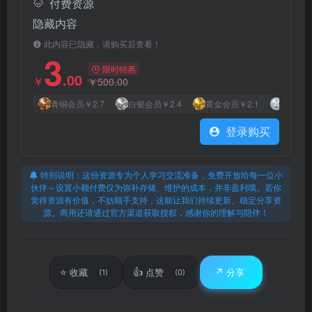
付费资源
隐藏内容
此内容已隐藏，请购买后查看！
3
限时特惠
.00
￥
￥
500.00
青铜会员
￥2.7
白银会员
￥2.4
黄金会员
￥2.1
钻石会
登录购买
特别说明：这份资源专为个人学习交流准备，免费开放给每一位小
伙伴～设置小额付费仅为弥补存储、维护的成本，并非盈利哦。若你
觉得资源有价值，不妨顺手支持，这能让我们持续更新、稳定分享资
源。商用还请通过官方渠道获取授权，感谢你的理解与陪伴！
⭐
👍
↗️
收藏
点赞
分享
(1)
(0)