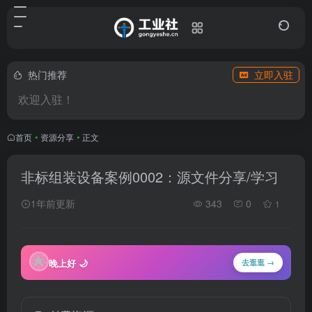
热门推荐
立即入驻
欢迎入驻！
首页
•
资源分享
•
正文
非标组装设备案例0002：源文件分享/学习
1年前更新
343
0
1
🌟
晚上好 🌙
去逛逛 →