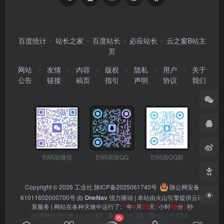
百度统计
站长之家
百度站长
必应站长
云之窗B站主
页
网站
友情
内容
版权
隐私
用户
关于
公告
链接
稿页
指引
声明
协议
我们
扫码加微信
扫码添加QQ
扫码加QQ群
Copyright © 2026
工业社
陕ICP备2025061740号
陕公网安备
61011602000700号
由
OneNav
强力驱动 | 本站由火山引擎提供云计
算服务 |
网站在各种灾难中运行了:
1
年
4
月
23
天
7
小时
48
分
1
秒
👁️
41
👤
24
🟢
134
📊 网站统计
今日浏览
今日访客
当前在线
热