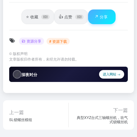
⭐
👍
↗️
收藏
点赞
分享
(0)
(0)
资源分享
# 资源下载
©
版权声明
文章版权归作者所有，未经允许请勿转载。
🌌
深夜时分
进入网站 →
下一篇
上一篇
典型XYZ台式三轴螺丝机，吹气
SL锁螺丝模组
式锁螺丝机