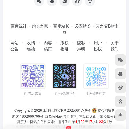
百度统计
站长之家
百度站长
必应站长
云之窗B站主
页
网站
友情
内容
版权
隐私
用户
关于
公告
链接
稿页
指引
声明
协议
我们
扫码加微信
扫码添加QQ
扫码加QQ群
Copyright © 2026
工业社
陕ICP备2025061740号
陕公网安备
61011602000700号
由
OneNav
强力驱动 | 本站由火山引擎提供云计
算服务 |
网站在各种灾难中运行了:
1
年
4
月
22
天
17
小时
23
分
4
秒
👁️
233
👤
170
🟢
135
📊 网站统计
今日浏览
今日访客
当前在线
热