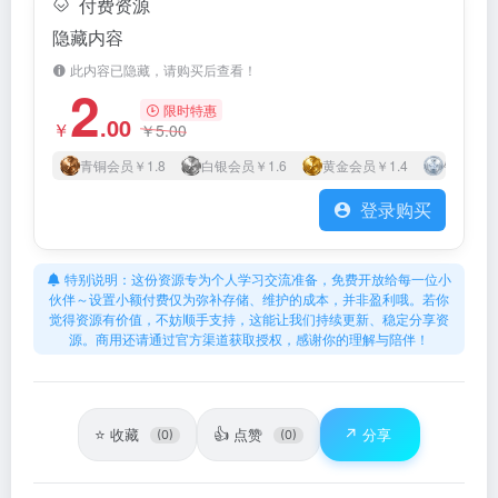
付费资源
隐藏内容
此内容已隐藏，请购买后查看！
2
限时特惠
.00
￥
￥
5.00
青铜会员
￥1.8
白银会员
￥1.6
黄金会员
￥1.4
钻石会员
登录购买
特别说明：这份资源专为个人学习交流准备，免费开放给每一位小
伙伴～设置小额付费仅为弥补存储、维护的成本，并非盈利哦。若你
觉得资源有价值，不妨顺手支持，这能让我们持续更新、稳定分享资
源。商用还请通过官方渠道获取授权，感谢你的理解与陪伴！
⭐
👍
↗️
收藏
点赞
分享
(0)
(0)