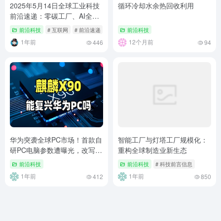
2025年5月14日全球工业科技
循环冷却水余热回收利用
前沿速递：零碳工厂、AI全息
制造与量子工业互联网崛起
前沿科技
# 互联网
# 前沿速递
# 量子工业
前沿科技
1年前
12个月前
446
94
华为突袭全球PC市场！首款自
智能工厂与灯塔工厂规模化：
研PC电脑参数遭曝光，改写游
重构全球制造业新生态
戏规则的时刻到了？
前沿科技
前沿科技
# 科技前言信息
1年前
1年前
412
850