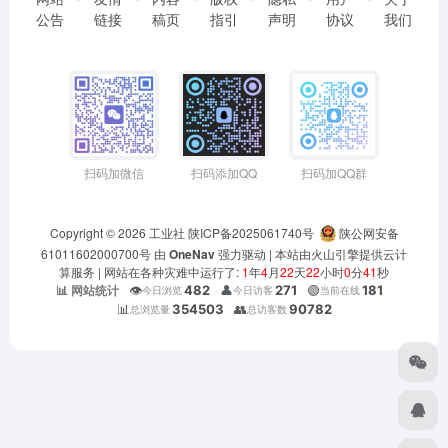
公告
链接
稿页
指引
声明
协议
我们
扫码加微信
扫码添加QQ
扫码加QQ群
Copyright © 2026
工业社
陕ICP备2025061740号
陕公网安备
61011602000700号
由
OneNav
强力驱动 | 本站由火山引擎提供云计
算服务 |
网站在各种灾难中运行了:
1
年
4
月
22
天
22
小时
0
分
42
秒
👁️
482
👤
271
🟢
181
📊 网站统计
今日浏览
今日访客
当前在线
📊
354503
👥
90782
总浏览量
总访客数