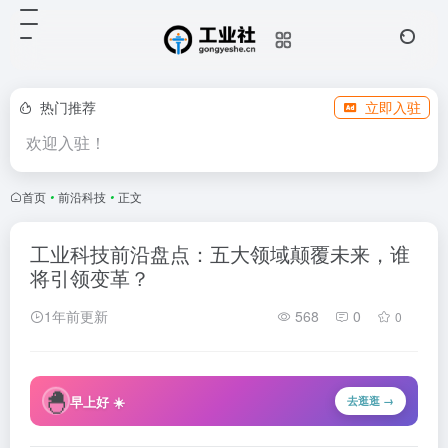
热门推荐
立即入驻
欢迎入驻！
首页
•
前沿科技
•
正文
工业科技前沿盘点：五大领域颠覆未来，谁
将引领变革？
1年前更新
568
0
0
🐣
早上好 ☀️
去逛逛 →