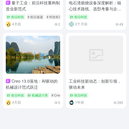
量子工业：前沿科技重构制
电石渣煅烧设备深度解析：核
新
造业新范式
心技术路线、选型考量与企业
推荐
前沿科技
# 前沿速递
# 科技前言信息
# 量子工业
前沿科技
4天前
2个月前
2
49
Creo 13.0落地：AI驱动的
工业科技新动态：创新引领，
新
机械设计范式跃迁
驱动未来
前沿科技
机械设计类
# Creo 13.0
# 科技前言信息
前沿科技
# 量子工业
4天前
1年前
5
285