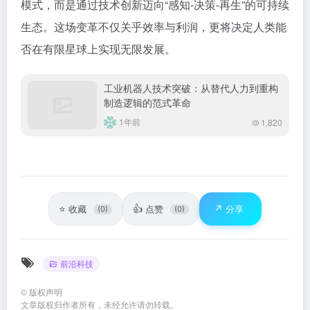
模式，而是通过技术创新迈向“感知-决策-再生”的可持续
生态。这场变革不仅关乎效率与利润，更将决定人类能
否在有限星球上实现无限发展。
工业机器人技术突破：从替代人力到重构
制造逻辑的范式革命
1年前
1,820
⭐
👍
↗️
收藏
点赞
分享
(0)
(0)
前沿科技
©
版权声明
文章版权归作者所有，未经允许请勿转载。