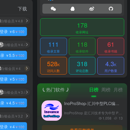
下载
白银会员
￥4.8
黄金会员
￥4.2
钻石会员
￥3.6
尊享会员
￥3
178
登录
6
￥
￥
100
收录网址
111
118
61
白银会员
￥4.4
黄金会员
￥3.85
钻石会员
￥3.3
尊享会员
￥2.75
收录文章
收录软件
收录书籍
登录
5.5
￥
￥
100
528
318
4.3
K
K
白银会员
￥4
黄金会员
￥3.5
钻石会员
￥3
尊享会员
￥2.5
访问人数
评论总数
用户数量
登录
5
￥
￥
100
热门软件
日榜
周榜
月榜
白银会员
￥3.6
黄金会员
￥3.15
钻石会员
￥2.7
尊享会员
￥2.25
登录
4.5
InoProShop-汇川中型PLC编程软件
￥
￥
100
-
InoProShop 是汇川技术专为中型 PLC （AM300、AM400、AM500、AM600、AM760系列）打造的编程组态软件，为其提供完整的配置、编程、调试与监控环境。支持多种编程语言，具备工程设备管理、离线仿真、智能查错等功能，助力工业自动化领域实现高效、便捷的 PLC 编程开发。
白银会员
￥3.2
黄金会员
￥2.8
钻石会员
￥2.4
尊享会员
￥2
1,058
13
登录
4
￥
￥
100
查看完整榜单