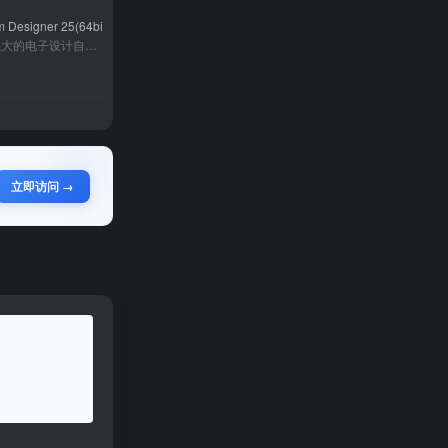
m Designer 25(64bit)
‌Altium Designer（简称AD）是一款强大的电子设计自动化（EDA）软件，主要用于电路板（PCB）的设计与布局‌。它由Altium公司开发，广泛应用于电子工程领域，提供了从原理图设计、PCB布局、元件库管理到信号完整性分析等综合功能‌。
立即访问 →