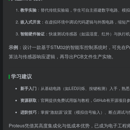
教学实验
：替代传统实验箱，学生可自主搭建数字电路、模拟
嵌入式开发
：在虚拟环境中调试代码逻辑与外围电路，缩短产
智能硬件验证
：快速测试传感器（如温湿度、红外）与执行机
示例
：设计一款基于STM32的智能车控制系统时，可先在P
算法与传感器响应逻辑，再导出PCB文件生产实物。
学习建议
新手入门
：从基础电路（如LED闪烁、按键检测）入手，熟
资源获取
：官网提供免费试用版与教程，GitHub有开源项
进阶技巧
：掌握“激励源”设置（模拟信号输入）、断点调试
Proteus凭借其高度集成化与低成本优势，已成为电子工