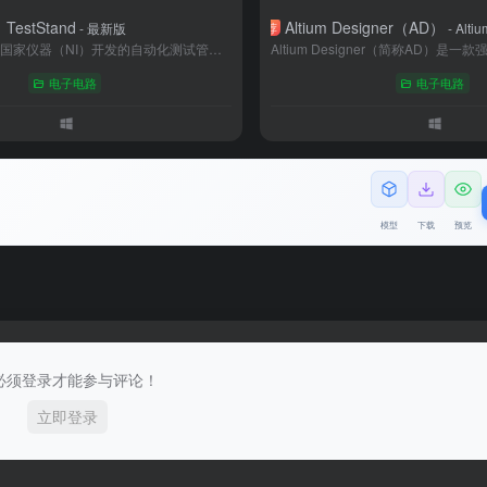
TestStand
Altium Designer（AD）
荐
- 最新版
- Altiu
TestStand是美国国家仪器（NI）开发的自动化测试管理软件，专为加速测试系统开发与部署设计。其图形化界面支持多语言代码集成，可灵活编排测试流程，实现并行测试、数据记录及报表生成。广泛应用于汽车、消费电子、航空航天等领域，与NI硬件及LabVIEW等工具深度协同，兼具高效性与扩展性，助力企业提升测试效率、降低维护成本，是构建标准化产线测试系统的理想选择。
电子电路
电子电路
模型
下载
预览
必须登录才能参与评论！
立即登录