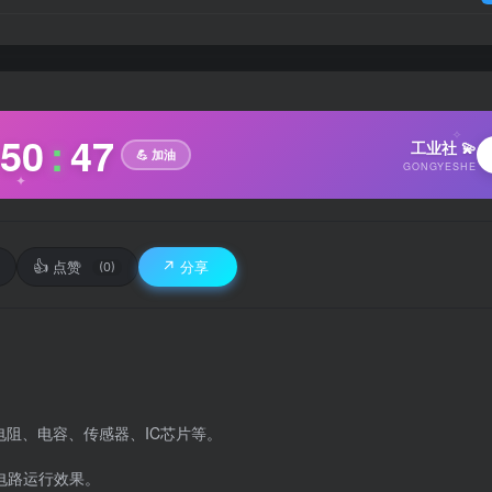
✧
50
:
48
工业社 💫
💪 加油
GONGYESHE
✦
👍
↗️
点赞
分享
(0)
阻、电容、传感器、IC芯片等。
电路运行效果。