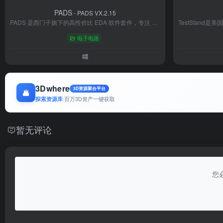
PADS
- PADS VX.2.15
PADS 是西门子旗下的高性价比 EDA 软件套件，专注 PCB 设计全流程，涵盖原理图绘制、布局布线、仿真分析及制造文件输出。以稳定性强、操作高效、兼容性好为特色，支持 3D 可视化与多工具数据交互，适配从简单到复杂的电子系统设计。广泛服务于消费电子、医疗、汽车等行业，是全球工程师青睐的桌面级设计工具。
电子电路
3Dwhere
3D资源聚合平台
探索资源库
|
百万3D资产一键获取
暂无评论
您