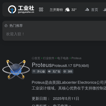
首页
兰开斯特
32°
热门推荐
欢迎入驻！
首页
•
行业软件
•
电子电路
•
Proteus
Proteus
Proteus8.17 SP5(4bit)
开心版
无广告
305
Proteus是由英国Labcenter Ele
工业设计领域。其核心优势在于支持微控制器（
更新日期：
2025年5月11日
分类标签：
电子电路