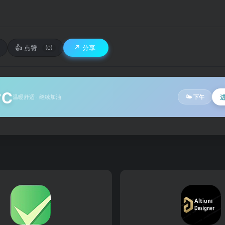
👍
↗️
点赞
分享
(0)
°C
温暖舒适 · 继续加油
🌤 下午