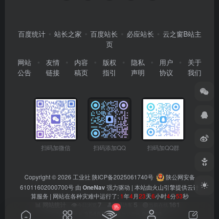
百度统计
站长之家
百度站长
必应站长
云之窗B站主
页
网站
友情
内容
版权
隐私
用户
关于
公告
链接
稿页
指引
声明
协议
我们
扫码加微信
扫码添加QQ
扫码加QQ群
Copyright © 2026
工业社
陕ICP备2025061740号
陕公网安备
61011602000700号
由
OneNav
强力驱动 | 本站由火山引擎提供云计
算服务 |
网站在各种灾难中运行了:
1
年
4
月
23
天
6
小时
4
分
54
秒
👁️
7
👤
5
🟢
161
📊 网站统计
今日浏览
今日访客
当前在线
热
📊
354838
👥
90916
总浏览量
总访客数