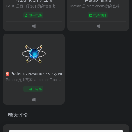
PADS
Matlab
- PADS VX.2.15
- 最新版
PADS 是西门子旗下的高性价比 EDA 软件套件，专注 PCB 设计全流程，涵盖原理图绘制、布局布线、仿真分析及制造文件输出。以稳定性强、操作高效、兼容性好为特色，支持 3D 可视化与多工具数据交互，适配从简单到复杂的电子系统设计。广泛服务于消费电子、医疗、汽车等行业，是全球工程师青睐的桌面级设计工具。
Matlab 是 MathWorks 的高级科学计算软件，以矩阵运算为核心，涵盖数值计算、Simulink 仿真等功能。拥有控制系统、AI 等上百种工具箱，支持多语言集成与硬件对接。全球 6500 余所高校及十万家企业使用，广泛应用于航空航天、汽车、金融等领域，是科研与工程落地的关键工具。
电子电路
电子电路
Proteus
荐
- Proteus8.17 SP5(4bit)
Proteus是由英国Labcenter Electronics公司开发的电子设计自动化（EDA）软件，集电路设计、仿真验证、PCB布局于一体，被广泛应用于电子工程教育、嵌入式开发及工业设计领域。其核心优势在于支持微控制器（如51、AVR、ARM、Arduino等）与电路硬件的协同仿真，帮助用户实现“从概念到成品”的全流程开发。
电子电路
暂无评论