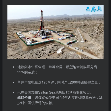
地热卤水中富含锂、锌等金属，新型纳米滤膜可分离
99%的杂质；
单井年发电量达120MW，同时产出200吨碳酸锂当量；
已在美国加州Salton Sea地热田启动商业化项目。
战略价值
：该模式或使美国在5年内实现锂资源自给，减
少对中国供应链的依赖。
结语：资源共享时代的“技术共生”
2025年的资源工业不再局限于单一技术创新，而是通过
AI、生物技术、清洁能源的交叉融合，构建“开采-制造-
回收”的全生命周期闭环。未来，资源企业或将演变为