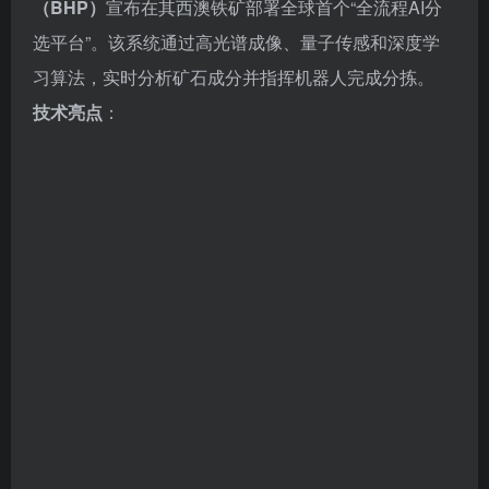
（BHP）
宣布在其西澳铁矿部署全球首个“全流程AI分
选平台”。该系统通过高光谱成像、量子传感和深度学
习算法，实时分析矿石成分并指挥机器人完成分拣。
技术亮点
：
分选精度达99.7%，稀土金属回收率提升至95%以上；
能耗降低40%，水资源消耗减少80%；