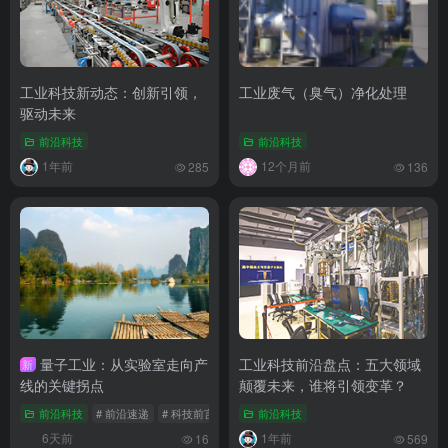
量子工业：从实验室走向产
工业科技前沿盘点：五大领域
新
线的关键拐点
颠覆未来，谁将引领变革？
前沿科技
# 前沿速递
# 科技前言信息
# 量子工业
前沿科技
6天前
1年前
16
569
工业社 || 一个聚焦工业领域的网站，构建了 “信息 - 工具 - 知