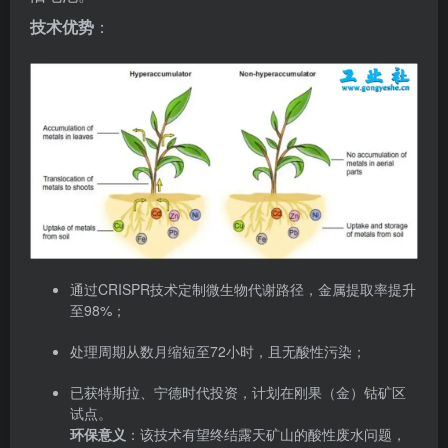
通过CRISPR技术定制微生物代谢路径，金属提取率提升
至98%；
处理周期从数月缩短至72小时，且无酸性污染；
已获特斯拉、宁德时代投资，计划在刚果（金）钴矿区
试点。
环保意义
：该技术有望终结露天矿山的酸性废水问题，
推动“无痕采矿”理念。
4. 工业元宇宙：数字孪生赋能全球资源协同
资源密集型企业的跨国协作常受制于数据孤岛。本月，
西门子与力拓集团（Rio Tinto）
联合推出