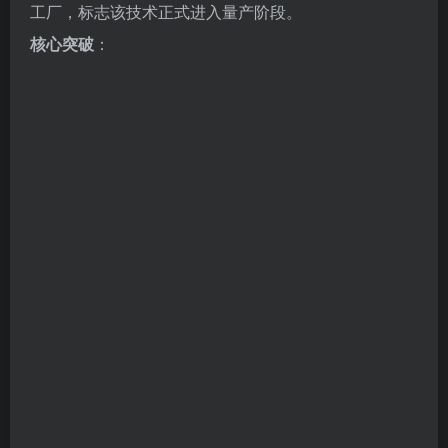
采用绿氢替代焦炭，通过电解水制氢与铁矿石反应，碳
排放归零；
配套碳捕捉系统（CCUS）处理残余气体，产出工业级二
氧化碳用于合成燃料；