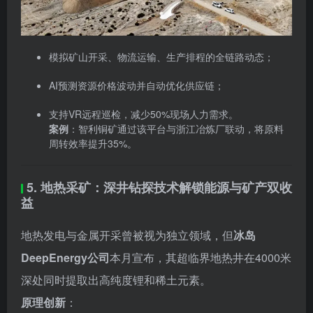
案例
：智利铜矿通过该平台与浙江冶炼厂联动，将原料
周转效率提升35%。
5. 地热采矿：深井钻探技术解锁能源与矿产双收
益
地热发电与金属开采曾被视为独立领域，但
冰岛
DeepEnergy公司
本月宣布，其超临界地热井在4000米
深处同时提取出高纯度锂和稀土元素。
原理创新
：