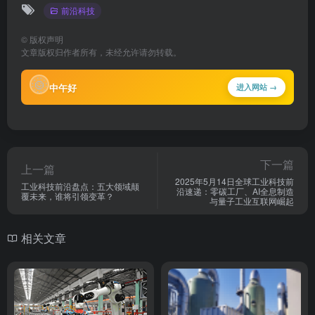
下一篇
上一篇
2025年5月14日全球工业科技前
工业科技前沿盘点：五大领域颠
沿速递：零碳工厂、AI全息制造
覆未来，谁将引领变革？
与量子工业互联网崛起
相关文章
工业科技新动态：创新引领，
工业废气（臭气）净化处理
驱动未来
前沿科技
前沿科技
1年前
12个月前
285
136