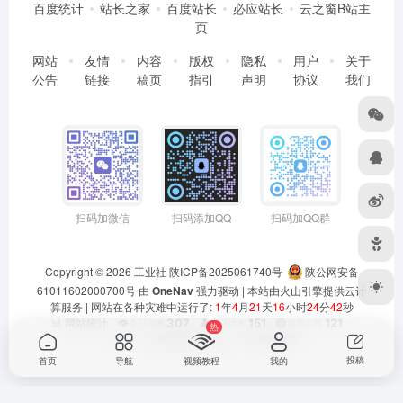
百度统计
站长之家
百度站长
必应站长
云之窗B站主
页
网站
友情
内容
版权
隐私
用户
关于
公告
链接
稿页
指引
声明
协议
我们
扫码加微信
扫码添加QQ
扫码加QQ群
Copyright © 2026
工业社
陕ICP备2025061740号
陕公网安备
61011602000700号
由
OneNav
强力驱动 | 本站由火山引擎提供云计
算服务 |
网站在各种灾难中运行了:
1
年
4
月
21
天
16
小时
24
分
42
秒
👁️
307
👤
151
🟢
121
📊 网站统计
今日浏览
今日访客
当前在线
热
📊
353335
👥
90252
总浏览量
总访客数
投稿
首页
导航
视频教程
我的