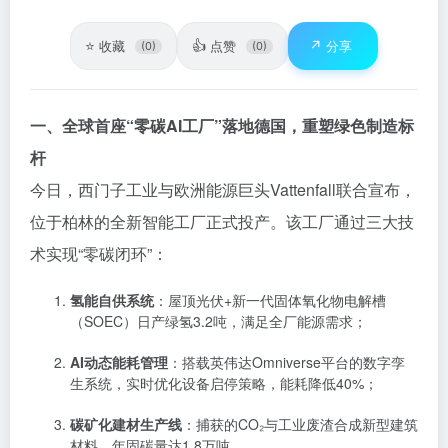
⭐
👍
↗️
收藏
点赞
分享
(0)
(0)
一、全球首座“零碳AI工厂”落地德国，重塑绿色制造标
杆
今日，西门子工业与欧洲能源巨头Vattenfall联合宣布，
位于柏林的全新智能工厂正式投产。该工厂通过三大技
术实现“零碳闭环”：
氢能自供系统
：屋顶光伏+新一代固体氧化物电解槽
（SOEC）日产绿氢3.2吨，满足全厂能源需求；
AI动态能耗管理
：搭载英伟达Omniverse平台的数字孪
生系统，实时优化设备启停策略，能耗降低40%；
碳矿化建材生产线
：捕获的CO₂与工业废渣合成新型建筑
材料，年固碳量达1.8万吨。