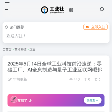
热门推荐
立即入驻
欢迎入驻！
首页
•
前沿科技
•
正文
2025年5月14日全球工业科技前沿速递：零
碳工厂、AI全息制造与量子工业互联网崛起
1年前更新
443
0
0
🌌
夜深了 🌙
去逛逛 →