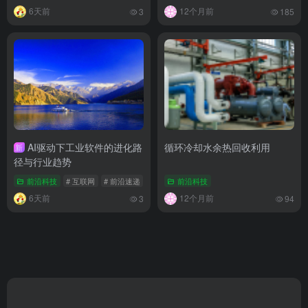
6天前
12个月前
3
185
AI驱动下工业软件的进化路
循环冷却水余热回收利用
新
径与行业趋势
前沿科技
# 互联网
# 前沿速递
# 科技前言信息
前沿科技
6天前
12个月前
3
94