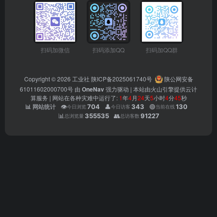
扫码加微信
扫码添加QQ
扫码加QQ群
Copyright © 2026
工业社
陕ICP备2025061740号
陕公网安备
61011602000700号
由
OneNav
强力驱动 | 本站由火山引擎提供云计
算服务 |
网站在各种灾难中运行了:
1
年
4
月
24
天
5
小时
4
分
46
秒
👁️
704
👤
343
🟢
130
📊 网站统计
今日浏览
今日访客
当前在线
📊
355535
👥
91227
总浏览量
总访客数