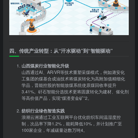
四、传统产业转型：从“汗水驱动”到“智能驱动”
山西煤炭行业智能化升级
山西通过AI、AR/VR等技术重塑采煤模式，例如潞安化
工集团的煤基合成油技术将煤炭转化为高附加值精细化
学品，晋能控股的智能放煤系统使原煤回收率提升
3.41%。矸石智能分选技术更将固废转化为建材、催化剂
等高价值产品，实现“煤渣变金矿”2。
纺织行业绿色智造实践
浪潮云洲通过工业互联网平台优化纺织车间温湿度控
制，次品率下降1.2%，能耗降低10%，并计划推广至
100家企业，年减碳量达数万吨4。